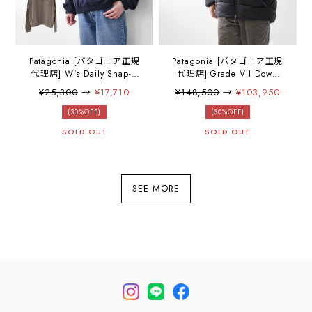
Patagonia [パタゴニア正規
Patagonia [パタゴニア正規
代理店] W's Daily Snap-T
代理店] Grade VII Down
P/O [20265] ウィメンズ・
Parka [84847] グレード
¥25,300
→
¥17,710
¥148,500
→
¥103,950
デイリー・スナップT・プル
VII・ダウン・パーカ・
オーバー・LADY'S
MEN'S/LADY'S [2025AW]
(30%OFF)
(30%OFF)
[2025AW]
SOLD OUT
SOLD OUT
SEE MORE