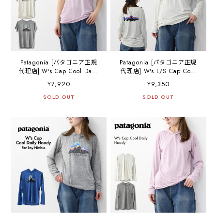
Patagonia [パタゴニア正規
Patagonia [パタゴニア正規
代理店] W's Cap Cool Daily
代理店] W's L/S Cap Cool
Shirt - Fitz Roy Nimbus
Daily Shirt - Fitz Roy Trout
¥7,920
¥9,350
[45486] ウィメンズ・キャ
[45459] ウィメンズ・ロン
プリーン・クール・デイリ
SOLD OUT
グスリーブ・キャプリー
SOLD OUT
ー・シャツ（フィッツロ
ン・クール・デイリー・シ
イ・ニンバス）・半袖Tシャ
ャツ（フィッツロイ・トラ
ツ・LADY'S [2026SS]
ウト）・長袖Tシャツ・
LADY'S [2026SS]