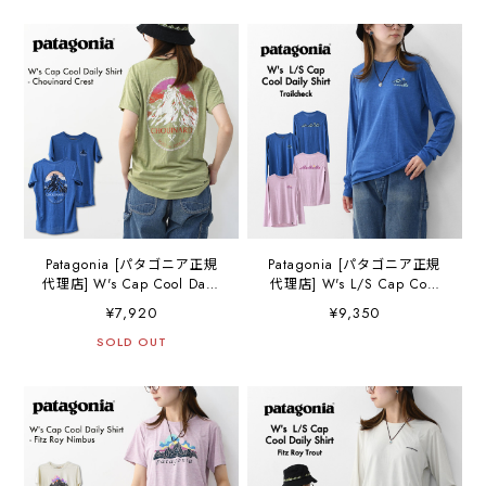
ャツ（トレイルチェッ
ン・クール・サン・シャツ
ク）・半袖Tシャツ・
（ピーク・ビジョンズ）長
LADY'S [2026SS]
袖Tシャツ・LADY'S
[2026SS]
Patagonia [パタゴニア正規
Patagonia [パタゴニア正規
代理店] W's Cap Cool Daily
代理店] W's L/S Cap Cool
Shirt - Chouinard Crest
Daily Shirt - Trailcheck
¥7,920
¥9,350
[45488] ウィメンズ・キャ
[45458] ウィメンズ・ロング
プリーン・クール・デイリ
SOLD OUT
スリーブ・キャプリーン・
ー・シャツ（シュイナー
クール・デイリー・シャツ
ド・クレスト）・半袖Tシャ
（トレイルチェック）・長
ツ・LADY'S [2026SS]
袖Tシャツ・LADY'S
[2026SS]