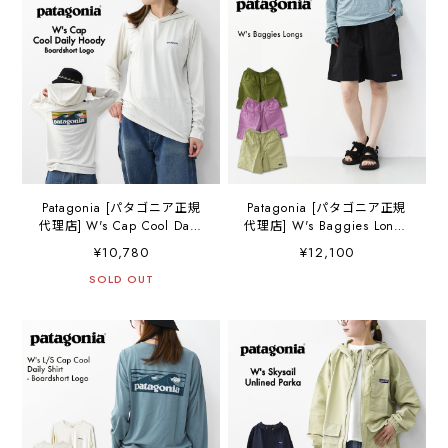
[2026SS]
イ・ニンバス）・長袖Tシャ
ツ・LADY'S [2026SS]
Patagonia [パタゴニア正規
Patagonia [パタゴニア正規
代理店] W's Cap Cool Daily
代理店] W's Baggies Longs
Hoody - Boardshort Logo
[57035] ウィメンズ・バギー
¥10,780
¥12,100
[45474] ウィメンズ・キャプ
ズ・ロング・レジャー・ア
リーン・クール・デイリ
SOLD OUT
ウトドア・LADY'S
ー・フーディ（ボードショ
[2026SS]
ーツ・ロゴ）・長袖Tシャ
ツ・LADY'S [2026SS]