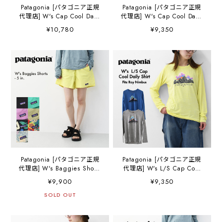
Patagonia [パタゴニア正規
Patagonia [パタゴニア正規
代理店] W's Cap Cool Daily
代理店] W's Cap Cool Daily
Hoody - Fitz Roy Nimbus
Hoody [45316] ウィメン
¥10,780
¥9,350
[45472] ウィメンズ・キャプ
ズ・キャプリーン・クー
リーン・クール・デイリ
ル・デイリー・フーディ・
ー・フーディ（フィッツロ
長袖Tシャツ・LADY'S
イ・ニンバス）・長袖Tシャ
[2026SS]
ツ・LADY'S [2026SS]
Patagonia [パタゴニア正規
Patagonia [パタゴニア正規
代理店] W's Baggies Shorts
代理店] W's L/S Cap Cool
- 5 in. [57059] ウィメン
Daily Shirt - Fitz Roy
¥9,900
¥9,350
ズ・バギーズ・ショーツ ５
Nimbus [45462] ウィメン
インチ・ショートパンツ・
SOLD OUT
ズ・ロングスリーブ・キャ
トレーニングパンツ・レジ
プリーン・クール・デイリ
ャー・アウトドア・LADY'S
ー・シャツ（フィッツロ