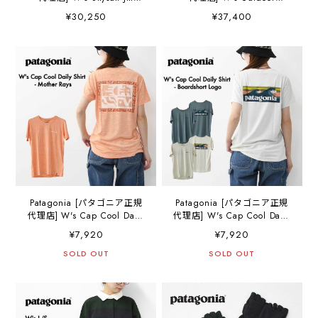
[26540] ウィメンズ・スカ
Everyday Rain Jkt [20405]
¥30,250
¥37,400
イセイル・ジャケット・ア
ウィメンズ・アウトドア・
ウター・LADY'S [2026SS]
エブリデー・レイン・ジャ
ケット・LADY'S [2026SS]
Patagonia [パタゴニア正規
Patagonia [パタゴニア正規
代理店] W's Cap Cool Daily
代理店] W's Cap Cool Daily
Shirt - Mother Rays [45487]
Shirt - Boardshort Logo
¥7,920
¥7,920
ウィメンズ・キャプリー
[45489] ウィメンズ・キャ
ン・クール・デイリー・シ
SOLD OUT
プリーン・クール・デイリ
SOLD OUT
ャツ（マザー・レイズ）・
ー・シャツ（ボードショー
半袖Tシャツ・LADY'S
ツ・ロゴ）・半袖Tシャツ・
[2026SS]
LADY'S [2026SS]