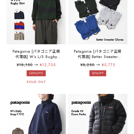
Patagonia [パタゴニア正規
Patagonia [パタゴニア正規
代理店] W's L/S Rugby
代理店] Better Sweater
Shirt [42395] ウィメンズ・
Gloves [34674] ベター・セ
¥18,150
→
¥12,705
¥8,250
→
¥5,775
ロングスリーブ・ラグビ
ーター・グローブ・MEN'S
ー・シャツ・LADY'S
/ LADY'S [2025AW]
(30%OFF)
30%OFF
[2025AW]
SOLD OUT