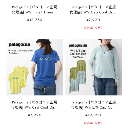
Patagonia [パタゴニア正規
Patagonia [パタゴニア正規
代理店] W's Tidal Threads
代理店] W's Cap Cool Daily
Shirt [52545] ウィメンズ・
Shirt - Cloud Crag [45485]
¥13,750
¥7,920
タイダル・スレッズ・シャ
ウィメンズ・キャプリー
ツ・半袖・LADY'S
ン・クール・デイリー・シ
SOLD OUT
[2026SS]
ャツ（クラウド・クラッ
グ）・半袖Tシャツ・
LADY'S [2026SS]
Patagonia [パタゴニア正規
Patagonia [パタゴニア正規
代理店] W's Cap Cool Daily
代理店] W's L/S Cap Cool
Shirt - Trailcheck [45483]
Sun Shirt - Peak Visions
¥7,920
¥12,320
ウィメンズ・キャプリー
[44935] ウィメンズ・ロン
ン・クール・デイリー・シ
グスリーブ・キャプリー
SOLD OUT