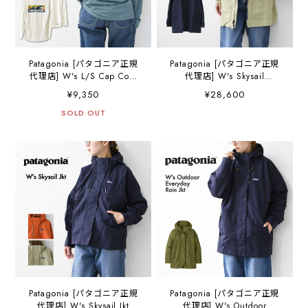
Patagonia [パタゴニア正規
Patagonia [パタゴニア正規
代理店] W's L/S Cap Cool
代理店] W's Skysail
Daily Shirt - Boardshort
Unlined Parka [20460] ウィ
¥9,350
¥28,600
Logo [45465] ウィメンズ・
メンズ・スカイセイル・ア
ロングスリーブ・キャプリ
SOLD OUT
ンラインド・パーカ・
ーン・クール・デイリー・
LADY'S [2026SS]
シャツ（ボードショーツ・
ロゴ）・長袖Tシャツ・
LADY'S [2026SS]
Patagonia [パタゴニア正規
Patagonia [パタゴニア正規
代理店] W's Skysail Jkt
代理店] W's Outdoor