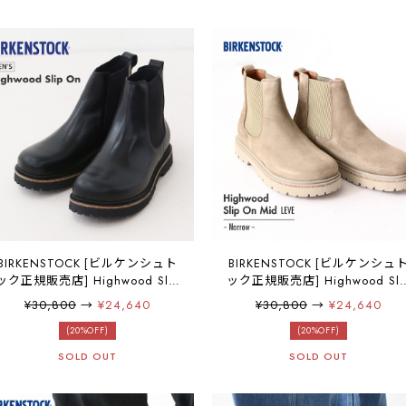
ズ・MEN'S [2025AW]
ツ・【ワイズ ナロータイプ】
LADY'S [2025AW]
BIRKENSTOCK [ビルケンシュト
BIRKENSTOCK [ビルケンシュ
ック正規販売店] Highwood Slip
ック正規販売店] Highwood Sli
On Mid M LENA -Regular-
On Mid W LEVE -Narrow- 幅
¥30,800
→
¥24,640
¥30,800
→
¥24,640
[1025764] ハイウッドスリップ
[1025737] ハイウッド スリッ
オン・横幅レギュラー・ナチュ
(20%OFF)
オン・横幅ナロー・ブーツ・
(20%OFF)
ラルレザー・レザーブーツ・サ
ンクルブーツ・カジュアルブ
SOLD OUT
SOLD OUT
イドゴアブーツ・アンクルブー
ツ・【ワイズ ナロータイプ】
ツ・カジュアルブーツ・MEN'S
LADY'S [2025AW]
[2025AW]