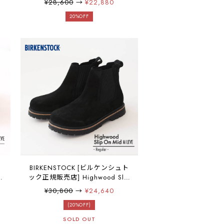
¥28,600
→
¥22,880
S
デナ・スエードレザー・横幅レ
ギュラー・本革・レザーシュー
20%OFF
ズ・スエードシューズ・MEN'S
/ LADY'S [2025AW]
ト
BIRKENSTOCK [ビルケンシュト
p
ック正規販売店] Highwood Slip
狭
On Mid M LEVE -Regular- 幅広
¥30,800
→
¥24,640
プ
[1028138] ハイウッドスリップ
ア
オン・横幅レギュラー・ブー
(20%OFF)
ー
ツ・アンクルブーツ・カジュア
SOLD OUT