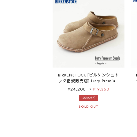
BIRKENSTOCK [ビルケンシュト
ック正規販売店] Lutry Premium
Suede -Regular- 幅広
¥24,200
→
¥19,360
[1025293] ルトリー プレミアム
スエード・スエードレザー・本
(20%OFF)
革・【ワイズ レギュラータイ
SOLD OUT
プ】MEN'S [2025AW]