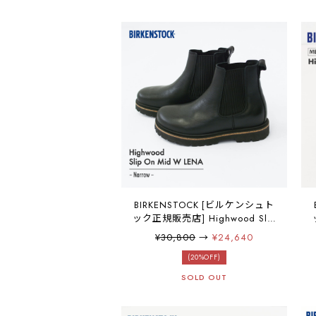
[2025AW]
BIRKENSTOCK [ビルケンシュト
ック正規販売店] Highwood Slip
On Mid W LENA -Narrow-
¥30,800
→
¥24,640
[1025781] ハイウッドスリップ
オン・ナチュラルレザー・横幅
(20%OFF)
ナロー・ブーツ・アンクルブー
SOLD OUT
ツ・カジュアルブーツ・【ワイ
ズ ナロータイプ】LADY'S
[2025AW]