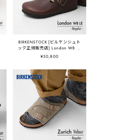
ト
BIRKENSTOCK [ビルケンシュト
ック正規販売店] London WB LE
-Regular- 幅広
¥30,800
本
[1030177/V.WoodRoast] ロンド
】
ン ワイヤー バックル /
Vintage.Wood.Roast・横幅レギ
ュラー・アニリンレザー・スエ
ードシューズ・シームレス・
MEN'S [2026SS]