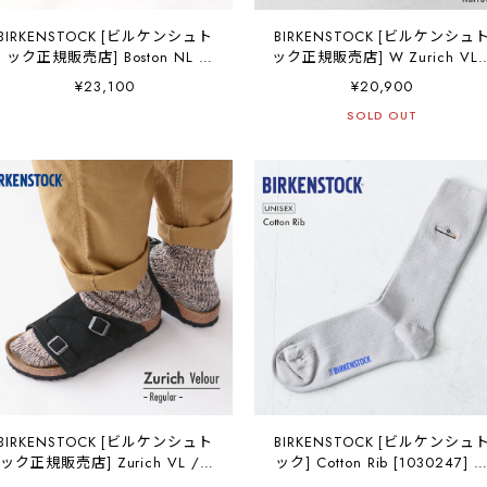
BIRKENSTOCK [ビルケンシュト
BIRKENSTOCK [ビルケンシュ
ック正規販売店] Boston NL -
ック正規販売店] W Zurich VL 
Regular- 幅広 [060191] ボスト
-Narrow- 幅狭[50463] チュー
¥23,100
¥20,900
ン ナチュラルレザー・本革【ワ
ッヒ・スエードレザー・ベロ
SOLD OUT
イズ レギュラータイプ】
レザー・横幅ナロー・オープ
MEN'S [2026SS]
トゥサンダル・レザーサンダ
ル・LADY'S [2026SS]
BIRKENSTOCK [ビルケンシュト
BIRKENSTOCK [ビルケンシュ
ック正規販売店] Zurich VL / -
ック] Cotton Rib [1030247] 
Regular- 幅広 [1025045] チュ
ットンリブソックス・靴下・