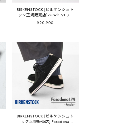
ト
BIRKENSTOCK [ビルケンシュト
/
ック正規販売店]Zurich VL / -
リ
Regular- 幅広 [50461] チューリ
¥20,900
ア
ッヒ/ベロア/横幅レギュラー・
ン
スエードレザー本革・コンフォ
ートサンダル・レザーサンダ
ル・MEN'S / LADY'S [2026SS]
ト
BIRKENSTOCK [ビルケンシュト
コ
ック正規販売店] Pasadena
ワ
LEVE -Regular- [1029658] パサ