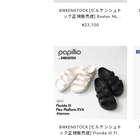
BIRKENSTOCK [ビルケンシュト
ック正規販売店] Boston NL
Narrow [060193] ボストン ナ
¥23,100
チュラルレザー・表革【ワイズ
ナロータイプ】 LADY'S
[2026SS]
BIRKENSTOCK [ビルケンシュト
ック正規販売店] Florida III Flex
Platform EVA -Narrow-