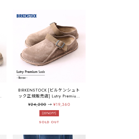
ルブーツ・【ワイズ レギュラー
タイプ】MEN'S [2025AW]
ト
BIRKENSTOCK [ビルケンシュト
p
ック正規販売店] Lutry Premium
狭
Suede -Narrow- 幅狭
¥24,200
→
¥19,360
プ
[1025297] ルトリー プレミアム
ア
スエード・スエードレザー・本
(20%OFF)
ー
革・【ワイズ ナロータイプ】
SOLD OUT
LADY'S [2025AW]