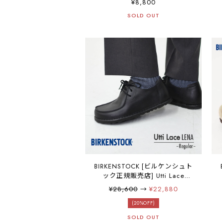
¥8,800
[1029738/1029770 / florida-
SOLD OUT
iii] フロリダ III EVA フレックス
プラットフォーム・トリプルス
トラップ・EVA製・耐水性・ウ
ォッシャブル・超軽量【ワイズ
ナロータイプ】LADY'S
[2026SS]
BIRKENSTOCK [ビルケンシュト
ック正規販売店] Utti Lace
LENA -Regular- [1029579] ウッ
¥28,600
→
¥22,880
ティ レース・スムースレザー・
横幅レギュラー・本革・レザー
(20%OFF)
シューズ・MEN'S / LADY'S
SOLD OUT