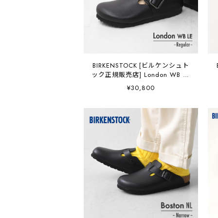
BIRKENSTOCK [ビルケンシュト
ック正規販売店] London WB LE
-Regular- 幅広 [1030176] ロン
¥30,800
ドン ワイヤー バックル・横幅
レギュラー・アニリンレザー・
スエードシューズ・MEN'S
[2026SS]