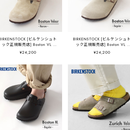
BIRKENSTOCK [ビルケンシュト
BIRKENSTOCK [ビルケンシュ
ック正規販売店] Boston VL -
ック正規販売店] Boston VL -
Narrow- 幅狭 [60463] ボストン
Regular- 幅広 [60461] ボスト
¥24,200
¥24,200
スエードレザー・ベロア・本革
ン スエードレザー・ベロア・
【ワイズ ナロータイプ】
革【ワイズ レギュラータイプ
MEN'S/LADY'S [2026SS]
MEN'S/LADY'S [2026SS]