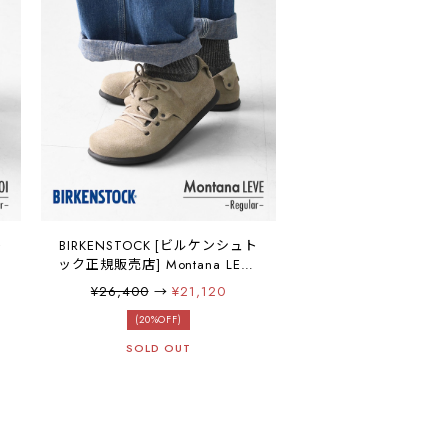
ト
BIRKENSTOCK [ビルケンシュト
I
ック正規販売店] Montana LEVE
タ
-Regular- 幅広
¥26,400
→
¥21,120
-
[1010515/Taupe] モンタナ・ス
ッ
エードレザー - ベージュ・
(20%OFF)
Taupe・ポルトガル製・フット
SOLD OUT
ー
ヘッド・【ワイズ レギュラータ
イプ】 MEN'S / LADY'S
[2025AW]