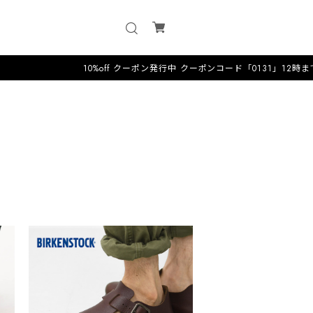
10%off クーポン発行中 クーポンコード「0131」12時までのオーダーは