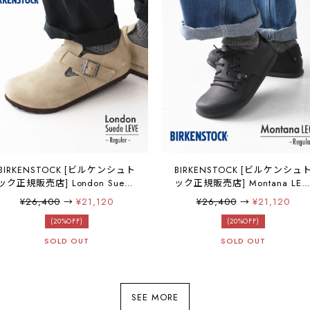
BIRKENSTOCK [ビルケンシュト
BIRKENSTOCK [ビルケンシュ
ック正規販売店] London Suede
ック正規販売店] Montana LEO
LEVE -Regular- 幅広 [1010503]
-Regular 幅広 [199261] モン
¥26,400
→
¥21,120
¥26,400
→
¥21,120
ロンドン スエードレザー/ベロ
ナ・オイルドナチュラルレザー 
ア/横幅レギュラー・本革・シー
(20%OFF)
ブラック・ポルトガル製・フ
(20%OFF)
ムレスデザイン・レザーシュー
トヘッド "Made in
SOLD OUT
SOLD OUT
ズ・MEN'S / LADY'S
Germany”【ワイズ レギュラ
[2025AW]
タイプ】 MEN'S / LADY'S
[2025AW]
SEE MORE