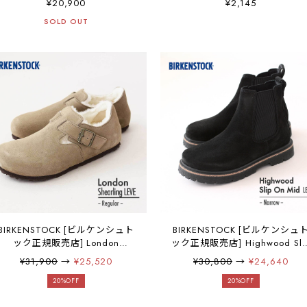
¥20,900
¥2,145
ーリッヒ/ベロア・横幅レギュラ
ンポイント・ワッペン・MEN'
SOLD OUT
ー・スエードレザー【ワイズ レ
/ LADY'S [2026SS]
ギュラータイプ】 MEN'S
[2026SS]
BIRKENSTOCK [ビルケンシュト
BIRKENSTOCK [ビルケンシュ
ック正規販売店] London
ック正規販売店] Highwood Sli
Shearling LEVE -Regular- 幅広
On Mid W LEVE -Narrow- 幅
¥31,900
→
¥25,520
¥30,800
→
¥24,640
[1028235] ロンドンシアリン
[1028211] ハイウッドスリッ
グ・横幅レギュラー・シームレ
20%OFF
オン・横幅ナロー・ブーツ・
20%OFF
スデザイン・スエードシュー
ンクルブーツ・カジュアルブ