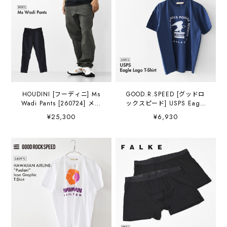
HOUDINI [フーディニ] Ms
GOOD.R.SPEED [グッドロ
Wadi Pants [260724] メン
ックスピード] USPS Eagle
ズ ワディ パンツ・リラック
Logo T-Shirt
¥25,300
¥6,930
スパンツ・超軽量・速乾
[260USP009W] USPSイーグ
性・伸縮性・ミニマル・パ
ルロゴプリントTシャツ・半
ッカブル・登山・クライミ
袖Tシャツ・シンプルTシャ
ング・アウトドア・アクテ
ツ・カンパニーロゴ・アメ
ィビティ・キャンプ・旅
カジ・ヴィンテージ・ロゴT
行・MEN'S [2026SS]
シャツ・プリントTシャツ
LADY'S [2026SS]