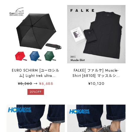
クTシャツ ボーダー ストラ
肌着・柔らか素材・快適・
イプ ・半袖Tシャツ・ボー
MEN'S [2026SS]
ダー・ストライプ・MEN'S
・ルーズシルエット・ゆっ
たりシルエット・綺麗目・
上品・大人のTシャツ・
[2026SS]
EURO SCHIRM [ユーロシル
FALKE[ ファルケ] Muscle-
ム] Light trek ultra
Shirt [68105] マッスルシャ
[19570018] ライトトレック
ツ・肌着・柔らか素材・快
¥8,360
→
¥6,688
¥10,120
ウルトラ・折りたたみ傘・
適・MEN'S [2026SS]
軽量・耐水・撥水・UV・ア
20%OFF
ウトドア・キャンプ・
MEN'S / LADY'S [2026SS]