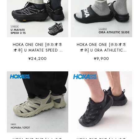
HOKA ONE ONE [ホカオネ
HOKA ONE ONE [ホカオネ
オネ] U MAFATE SPEED 2
オネ] U ORA ATHLETIC
TS [1171891] マファテ ス
SLIDE [1155154] オラ アス
¥24,200
¥9,900
ピード2 TS ・ユニセック
レチック スライド・リカバ
ス・ランニング・トレイル
リーサンダル・マシュマロ
ランニング・スニーカー・
ソール・厚底サンダル
アウトドア・MEN'S /
MEN'S/LADY'S [2026AW]
LADY'S [2026AW]