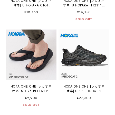
HOKA ONE ONE [ホカオネ
HOKA ONE ONE [ホカオネ
オネ] U HOPARA OTOT
オネ] U HOPARA [1123112]
[1123112-otot] ホパラ(ユニ
ホパラ(ユニセックス)・サン
¥18,150
¥18,150
セックス)・サンダル・スポ
ダル・スポーツサンダル・
ーツサンダル・マウンテン
マウンテンサンダル・アウ
SOLD OUT
サンダル・アウトドア・軽
トドア MEN'S / LADY'S
量・MEN'S / LADY'S
[2026AW]
[2026AW]
HOKA ONE ONE [ホカオネ
HOKA ONE ONE [ホカオネ
オネ] M ORA RECOVERY
オネ] U SPEEDGOAT 2
FLIP[1099675] メンズ オラ
[1162710-bhlt] スピードゴ
¥9,900
¥27,500
リカバリー フリップ ・リカ
ート２/BHLT・ タウンシュ
バリーサンダル・マシュマ
SOLD OUT
ーズ・ロードランニング・
ロソール・厚底サンダルサ
クイックレース・厚底・ク
ンダル MEN'S [2026AW]
ッション性・MEN'S /