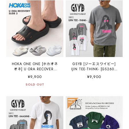
LADY'S [2026AW]
HOKA ONE ONE [ホカオネ
GSYB [ジーエスワイビー]
オネ] U ORA RECOVERY
IJIN TEE-THINK- [GS2601-
SLIDE 3 [1135061] オラ リ
C02] スィンクティー・ ショ
¥9,900
¥9,900
ュクス ・リカバリーサンダ
ートスリーブ・半袖Tシャ
ル・マシュマロソール・厚
SOLD OUT
ツ・デザインティー・ロゴ
底サンダル
ティー・メッセージティ
MEN'S/LADY'S [2026AW]
ー・タウンユース・MEN'S
[2026SS]