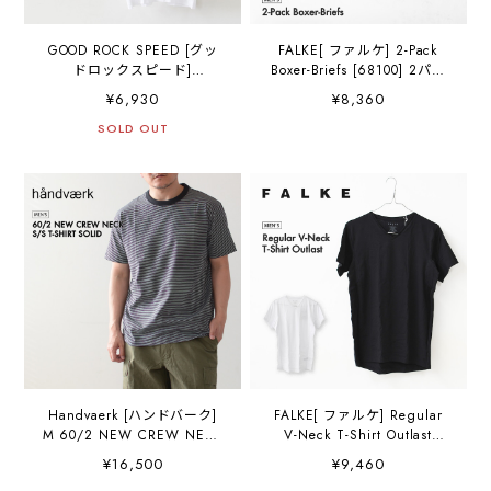
GOOD ROCK SPEED [グッ
FALKE[ ファルケ] 2-Pack
ドロックスピード]
Boxer-Briefs [68100] 2パッ
HAWAIIAN
クボクサーブリーフ・肌
¥6,930
¥8,360
AIRLINE-“Pualani” Icon
着・柔らか素材・快適・
Graphic T-Shirt
SOLD OUT
MEN'S [2026SS]
[26HWA002W] ハワイアン
航空 ”プアラニ"アイコング
ラフィックTシャツ・半袖T
シャツ・ショートスリー
ブ・MEN'S / LADY'S
[2026SS]
Handvaerk [ハンドバーク]
FALKE[ ファルケ] Regular
M 60/2 NEW CREW NECK
V-Neck T-Shirt Outlast
S/S T-SHIRT BORDER
[68117] レギュラー Vネッ
¥16,500
¥9,460
[6540-b] 60/2 クルーネッ
ク Tシャツ アウトラスト・