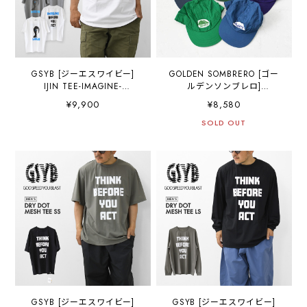
GSYB [ジーエスワイビー]
GOLDEN SOMBRERO [ゴー
IJIN TEE-IMAGINE-
ルデンソンブレロ]
[GS2601-C03] イマジンティ
DECHOxTACOMA FUJI
¥9,900
¥8,580
ー・ ショートスリーブ・半
RECORDS Golden
袖Tシャツ・デザインティ
Sombrero JEFFERSON CAP
SOLD OUT
ー・ロゴティー・タウンユ
designed by Yachiyo
ース・MEN'S [2026SS]
Katsuyama [GS25-YK] デコ
ー×タコマフジレコード ゴ
ールデンソンブレロ 6パネ
ルキャップ・MEN'S /
LADY'S [2026SS]
GSYB [ジーエスワイビー]
GSYB [ジーエスワイビー]