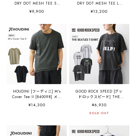
DRY DOT MESH TEE SS
DRY DOT MESH TEE LS
[GS2601-C06] ドライ ドッ
[GS2601-C05] ドライ ドッ
¥9,900
¥13,200
ト メッシュ ティー ショー
ト メッシュ ティー ロング
トスリーブ・半袖Tシャツ・
スリーブ・長袖Tシャツ・メ
メッシュ素材・速乾性・通
ッシュ素材・速乾性・通気
気性・キャンプ・アウトド
性・キャンプ・アウトド
ア・MEN'S [2026SS]
ア・MEN'S [2026SS]
HOUDINI [フーディニ] M's
GOOD ROCK SPEED [グッ
Cover Tee II [840098] メン
ドロックスピード] THE
ズ カバー ティー ツー・半
BEATLES T-SHIRT
¥14,300
¥6,930
袖Tシャツ・速乾・リサイク
[26BTL003W] ザ ビートル
ルポリエステル・ランニン
ズ Tシャツ・ 綿TEE・半
SOLD OUT
グ・ハイキング・インナ
袖・バンドT・プリント
ー・MEN'S [2026SS]
TEE・クルーネック・
LADY'S [2026SS]