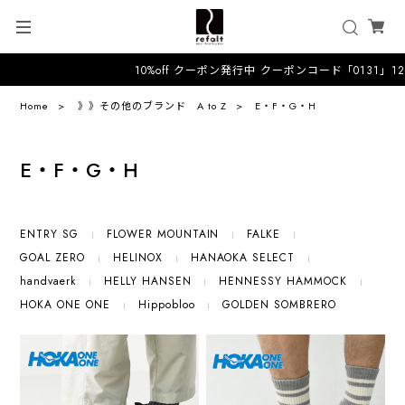
10%off クーポン発行中 クーポンコード「0131」12
Home
》》その他のブランド A to Z
E・F・G・H
E・F・G・H
ENTRY SG
FLOWER MOUNTAIN
FALKE
GOAL ZERO
HELINOX
HANAOKA SELECT
handvaerk
HELLY HANSEN
HENNESSY HAMMOCK
HOKA ONE ONE
Hippobloo
GOLDEN SOMBRERO