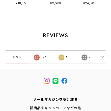
HOPARA OTOT
ORA ATHLETIC
MAFATE SPEED 2
¥18,150
¥9,900
¥24,200
[1123112-otot] ホ
SLIDE [1155154]
TS [1171891] マ
パラ(ユニセック
オラ アスレチック
ファテ スピード2
ス)・サンダル・ス
スライド・リカバ
TS ・ユニセック
ポーツサンダル・
リーサンダル・マ
ス・ランニング・
マウンテンサンダ
シュマロソール・
トレイルランニン
ル・アウトドア・
厚底サンダル
グ・スニーカー・
軽量・MEN'S /
MEN'S/LADY'S
アウトドア・
REVIEWS
LADY'S
[2026AW]
MEN'S / LADY'S
[2026AW]
[2026AW]
すべて
195
6
2
メールマガジンを受け取る
新商品やキャンペーンなどの最