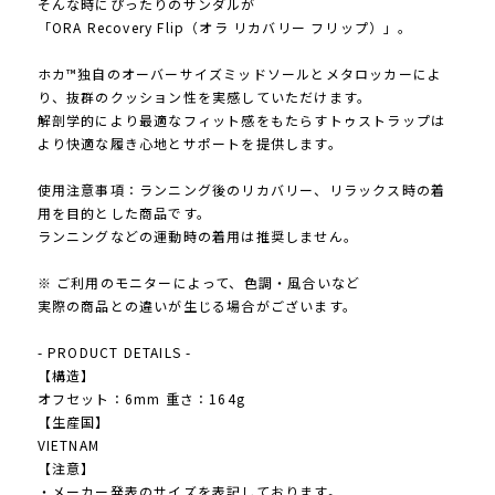
そんな時にぴったりのサンダルが
「ORA Recovery Flip（オラ リカバリー フリップ）」。
ホカ™独自のオーバーサイズミッドソールとメタロッカーによ
り、抜群のクッション性を実感していただけます。
解剖学的により最適なフィット感をもたらすトゥストラップは
より快適な履き心地とサポートを提供します。
使用注意事項：ランニング後のリカバリー、リラックス時の着
用を目的とした商品です。
ランニングなどの運動時の着用は推奨しません。
※ ご利用のモニターによって、色調・風合いなど
実際の商品との違いが生じる場合がございます。
- PRODUCT DETAILS -
【構造】
オフセット：6mm 重さ：164g
【生産国】
VIETNAM
【注意】
・メーカー発表のサイズを表記しております。