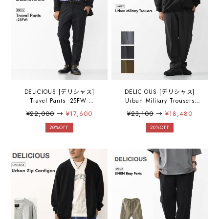
DELICIOUS [デリシャス]
DELICIOUS [デリシャス]
Travel Pants -25FW-
Urban Military Trousers
[DP69222] トラベルパン
[DP9532] アーバンミリタリ
¥22,000
→
¥17,600
¥23,100
→
¥18,480
ツ-25FW-・「セットアップ
ートラウザーズ・タックパ
パンツ・キレイ目パンツ」
ンツ・ツータック・フォー
20%OFF
20%OFF
ドレスアップ・MEN'S
マル・きれい目パンツ・ス
[2025AW]
ラックス・センタープレ
ス・MEN'S [2025AW]