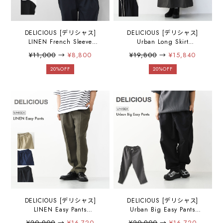
DELICIOUS [デリシャス]
DELICIOUS [デリシャス]
LINEN French Sleeve
Urban Long Skirt
[DS53501] リネンフレンチ
[DSK01251] アーバンロング
¥11,000
→
¥8,800
¥19,800
→
¥15,840
スリーブ・麻・半袖・ゆっ
スカート・ロングスカー
たりシルエット・LADY'S
ト・ナイロンスカート・キ
20%OFF
20%OFF
[2026SS]
ャンプ・アウトドア・
LADY'S [2026SS]
DELICIOUS [デリシャス]
DELICIOUS [デリシャス]
LINEN Easy Pants
Urban Big Easy Pants
[DP83083] リネンイージー
[DP9725] アーバンビッグイ
¥20,900
→
¥16,720
¥20,900
→
¥16,720