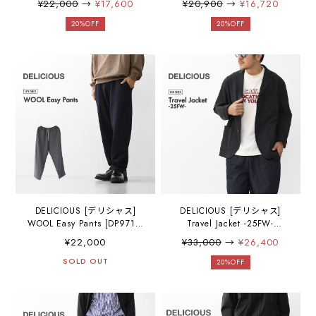
¥22,000
→
¥17,600
¥20,900
→
¥16,720
ンツ・イージーパンツ・ス
ィガン・軽い・暖かい・柔
トレッチデニム・ゆったり
らかい・ ナチュラル・ニッ
20%OFF
20%OFF
めシルエット・テーパード
トジャケット・MEN'S /
シルエット・MEN'S /
LADY'S [2025AW]
LADY'S [2025AW]
DELICIOUS [デリシャス]
DELICIOUS [デリシャス]
WOOL Easy Pants [DP9718]
Travel Jacket -25FW-
ウールイージーパンツ・イ
[DJ13222]トラベルジャケッ
¥22,000
¥33,000
→
¥26,400
ージーパンツ・ワイドシル
ト 「セットアップジャケッ
エット・テーパードシルエ
SOLD OUT
ト・キレイ目ジャケット」
20%OFF
ット・ウールパンツ・
ドレスアップ・MEN'S
MEN'S / LADY'S [2025AW]
[2025AW]