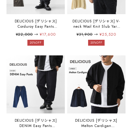
DELICIOUS [デリシャス]
DELICIOUS [デリシャス] V-
Corduroy Easy Pants
neck Wool Knit Slub Yarn
[DP57102] コーデュロイイ
[DN7602] Vネックウールニ
¥22,000
→
¥17,600
¥31,900
→
¥25,520
ージーパンツ・イージーパ
ットスラブヤーン・Vネック
ンツ・コーデュロイ・コー
ニット・ウールニット・ス
20%OFF
20%OFF
デュロイパンツ・テーパー
ラブニット・ニット・セー
ドシルエット・MEN'S /
ター・MEN'S / LADY'S
LADY'S [2025AW]
[2025AW]
DELICIOUS [デリシャス]
DELICIOUS [デリシャス]
DENIM Easy Pants
Melton Cardigan
[DP5765] デニムイージーパ
[DB35131] メルトンカーデ