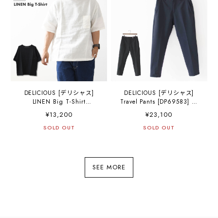
DELICIOUS [デリシャス]
DELICIOUS [デリシャス]
LINEN Big T-Shirt
Travel Pants [DP69583] ト
[DC20083] リネンビッグT-
ラベルパンツ・「セットア
¥13,200
¥23,100
シャツ・・ゆったりシルエ
ップパンツ・キレイ目パン
ット・ジャケット合わせ・
SOLD OUT
ツ」ドレスアップ・MEN'S
SOLD OUT
アウトドア・タウン・カジ
[2025SS]
ュアル・MEN'S/LADY'S
[2025SS]
SEE MORE