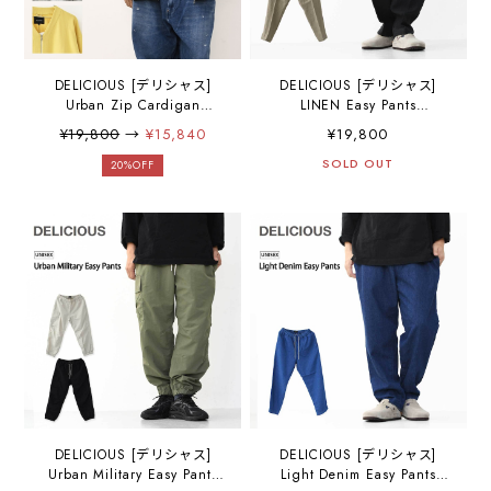
DELICIOUS [デリシャス]
DELICIOUS [デリシャス]
Urban Zip Cardigan
LINEN Easy Pants
[DC8116] アーバンジップカ
[DP83082] リネンイージー
¥19,800
→
¥15,840
¥19,800
ーディガン・軽い・暖か
パンツ・リネンパンツ・イ
い・柔らかい・ ナチュラ
ージーパンツ・麻パンツ・
SOLD OUT
20%OFF
ル・MEN'S / LADY'S
リラックスパンツ・ナチュ
[2025AW]
ラル・天然素材・通気性・
速乾性・ゆったりシルエッ
ト・MEN'S / LADY'S
[2025SS]
DELICIOUS [デリシャス]
DELICIOUS [デリシャス]
Urban Military Easy Pants
Light Denim Easy Pants