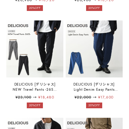
パンツ・イージーパンツ・
ージーパンツ・イージーパ
フレンチリネン・麻パン
ンツ・ワイドシルエット・
20%OFF
20%OFF
ツ・テーパードシルエッ
テーパードシルエット・
ト・MEN'S / LADY'S
MEN'S / LADY'S [2026SS]
[2026SS]
DELICIOUS [デリシャス]
DELICIOUS [デリシャス]
NEW Travel Pants -26SS-
Light Denim Easy Pants
[DP6964] トラベルパンツ・
[DP57291] ライトデニムイ
¥23,100
→
¥18,480
¥22,000
→
¥17,600
「セットアップパンツ・キ
ージーパンツ・イージーパ
レイ目パンツ」ドレスアッ
ンツ・ストレッチデニム・
20%OFF
20%OFF
プ・MEN'S [2026SS]
ゆったりめシルエット・ヴ
ィンテージ・MEN'S /
LADY'S [2026SS]