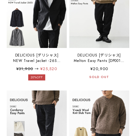
DELICIOUS [デリシャス]
DELICIOUS [デリシャス]
NEW Travel Jacket -26SS-
Melton Easy Pants [DP0013]
[DJ1364]トラベルジャケッ
メルトンイージーパンツ・
¥31,900
→
¥25,520
¥20,900
ト 「セットアップジャケッ
ニット素材・ナチュラル・
ト・キレイ目ジャケット」
ゆったりシルエット・スト
SOLD OUT
20%OFF
ドレスアップ・MEN'S /
レッチ・軽量・MEN'S /
LADY'S [2026SS]
LADY'S [2025AW]MEN'S /
LADY'S [2025AW]