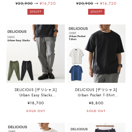
[DP9225] アーバンミリタリ
[DP5729] ライトデニムイー
¥20,900
→
¥16,720
¥20,900
→
¥16,720
ーイージーパンツ・イージ
ジーパンツ・イージーパン
ーパンツ・リラックスパン
ツ・ライトデニム・MEN'S
20%OFF
20%OFF
ツ・ナイロンパンツ・
/ LADY'S [20255SS]
MEN'S / LADY'S [2025SS]
DELICIOUS [デリシャス]
DELICIOUS [デリシャス]
Urban Easy Slacks
Urban Pocket T-Shirt
[DP86553] アーバンイージ
[DC0165] アーバンポケット
¥18,700
¥8,800
ースラックス・イージーパ
T-シャツ・コットン・ゆった
ンツ・リラックスパンツ・
SOLD OUT
りシルエット・ジャケット
SOLD OUT
ナイロンパンツ・キレイ
合わせ・アウトドア・タウ
め・フォーマル・MEN'S /
ン・カジュアル・
LADY'S [2025SS]
MEN'S/LADY'S [2025SS]