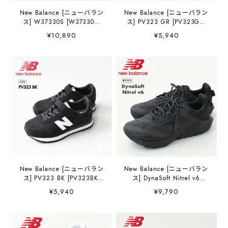
New Balance [ニューバラン
New Balance [ニューバラン
ス] W37330S [W37330S]
ス] PV323 GR [PV323GR]
レディース スニーカー・ラ
キッズスニーカー・子供
¥10,890
¥5,940
ンニング・ウォーキング シ
用・ジュニア・ギフト・プ
ューズ ・スエード・ローカ
レゼントに・履きやすい・
ットスニーカー・ブラック
おしゃれスニーカー・KID'S
スニーカー・クラシック・
[2026SS]
おしゃれスニーカー・
LADY'S [2026AW]
New Balance [ニューバラン
New Balance [ニューバラン
ス] PV323 BK [PV323BK]
ス] DynaSoft Nitrel v6
キッズスニーカー・子供
[MTNTRLF64E] ダイナソフ
¥5,940
¥9,790
用・ジュニア・ギフト・プ
トナイトレイル v6・ランニ
レゼントに・履きやすい・
ング・トレイルランニン
おしゃれスニーカー・KID'S
グ・ランニングシューズ・
[2026SS]
トレーニングシューズ・ダ