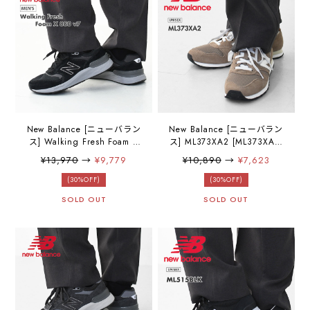
New Balance [ニューバラン
New Balance [ニューバラン
ス] Walking Fresh Foam X
ス] ML373XA2 [ML373XA2]
880 v7 [MW880BB7] ウォー
スニーカー・ランニングシ
¥13,970
→
¥9,779
¥10,890
→
¥7,623
キングフレッシュフォーム
ューズ・ユニセックスシュ
X 880 v7・スニーカー・ウ
ーズ・ランニング・トレー
(30%OFF)
(30%OFF)
ォーキング・トレーニン
ニング・MEN'S / LADY'S
SOLD OUT
SOLD OUT
グ・ウォーキングシュー
[2025AW]
ズ・MEN'S [2025AW]