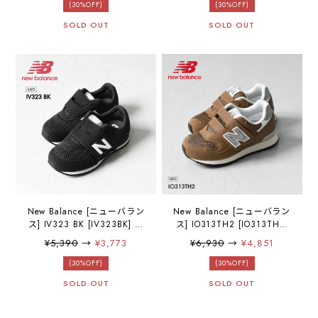
ーカー・LADY'S [2025AW]
きやすい・おしゃれスニー
(30%OFF)
(30%OFF)
カー・KID'S [2025AW]
SOLD OUT
SOLD OUT
New Balance [ニューバラン
New Balance [ニューバラン
ス] IV323 BK [IV323BK] キ
ス] IO313TH2 [IO313TH2]
ッズスニーカー・子供用・
キッズスニーカー・子供
¥5,390
→
¥3,773
¥6,930
→
¥4,851
ギフト・プレゼントに・履
用・ギフト・プレゼント
きやすい・おしゃれスニー
に・履きやすい・おしゃれ
(30%OFF)
(30%OFF)
カー・KID'S [2025AW]
スニーカー・KID'S
SOLD OUT
SOLD OUT
[2025AW]