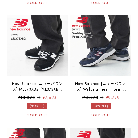
SOLD OUT
SOLD OUT
New Balance [ニューバラン
New Balance [ニューバラン
ス] ML373XB2 [ML373XB2]
ス] Walking Fresh Foam X
スニーカー・ランニングシ
880 v7 [MW880BC7] ウォー
¥10,890
→
¥7,623
¥13,970
→
¥9,779
ューズ・ユニセックスシュ
キングフレッシュフォーム
ーズ・ランニング・トレー
X 880 v7・スニーカー・ウ
(30%OFF)
(30%OFF)
ニング・MEN'S / LADY'S
ォーキング・トレーニン
SOLD OUT
SOLD OUT
[2025AW]
グ・ウォーキングシュー
ズ・MEN'S [2025AW]