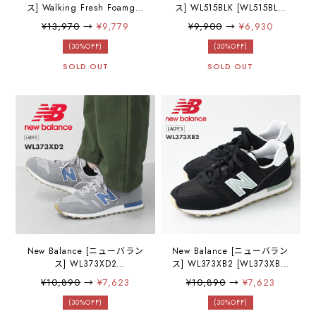
ス] Walking Fresh Foamg X
ス] WL515BLK [WL515BLK]
880 v7 [WW880BA7] ウォ
スニーカー・クラシック・
¥13,970
→
¥9,779
¥9,900
→
¥6,930
ーキングフレッシュフォー
おしゃれスニーカー・
ム X 880 v7・スニーカー・
LADY'S [2025AW]
(30%OFF)
(30%OFF)
ウォーキング・トレーニン
SOLD OUT
SOLD OUT
グ・ウォーキングシュー
ズ・LADY'S [2025AW]
New Balance [ニューバラン
New Balance [ニューバラン
ス] WL373XD2
ス] WL373XB2 [WL373XB2]
[WL373XD2] スニーカー・
スニーカー・クラシック・
¥10,890
→
¥7,623
¥10,890
→
¥7,623
クラシック・おしゃれスニ
おしゃれスニーカー・
ーカー・LADY'S [2025AW]
LADY'S [2025AW]
(30%OFF)
(30%OFF)