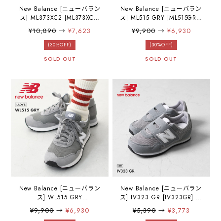
New Balance [ニューバラン
New Balance [ニューバラン
ス] ML373XC2 [ML373XC2]
ス] ML515 GRY [ML515GRY]
スニーカー・ランニングシ
スニーカー・ランニングシ
¥10,890
→
¥7,623
¥9,900
→
¥6,930
ューズ・ユニセックスシュ
ューズ・ウォーキング・ア
ーズ・ランニング・トレー
ウトドア・キャンプ・
(30%OFF)
(30%OFF)
ニング・MEN'S / LADY'S
MEN'S / LADY'S [2025AW]
SOLD OUT
SOLD OUT
[2025AW]
New Balance [ニューバラン
New Balance [ニューバラン
ス] WL515 GRY
ス] IV323 GR [IV323GR] キ
[WL515GRY] スニーカー・
ッズスニーカー・子供用・
¥9,900
→
¥6,930
¥5,390
→
¥3,773
クラシック・おしゃれスニ
ギフト・プレゼントに・履