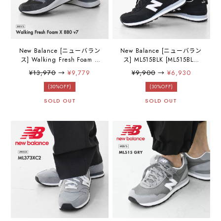
New Balance [ニューバラン
New Balance [ニューバラン
ス] Walking Fresh Foam X
ス] ML515BLK [ML515BLK]
880 v7 [MW880BA7] ウォー
スニーカー・ランニングシ
¥13,970
→
¥9,779
¥9,900
→
¥6,930
キングフレッシュフォーム
ューズ・ウォーキング・ア
X 880 v7・スニーカー・ウ
ウトドア・キャンプ・
(30%OFF)
(30%OFF)
ォーキング・トレーニン
MEN'S / LADY'S [2025AW]
SOLD OUT
SOLD OUT
グ・ウォーキングシュー
ズ・MEN'S [2025AW]