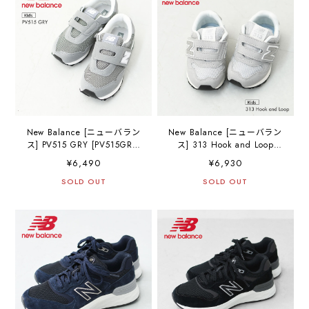
イナソフト・MEN'S
[2026SS]
New Balance [ニューバラン
New Balance [ニューバラン
ス] PV515 GRY [PV515GRY]
ス] 313 Hook and Loop
キッズスニーカー・子供
[IO313TA2] INFANTモデ
¥6,490
¥6,930
用・ジュニア・ギフト・プ
ル・キッズスニーカー・子
レゼントに・履きやすい・
SOLD OUT
供用・ギフト・プレゼント
SOLD OUT
おしゃれスニーカー・KID'S
に・履きやすい・おしゃれ
[2025AW]
スニーカー・KID'S
[2025AW]