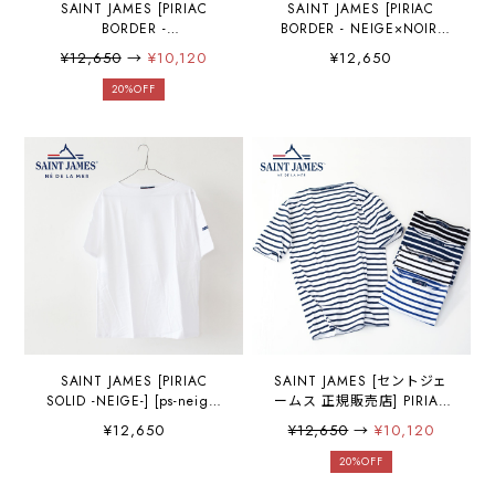
SAINT JAMES [PIRIAC
SAINT JAMES [PIRIAC
BORDER -
BORDER - NEIGE×NOIR]
NEIGE×AMANDE] [pb-nei-
[pb-nei-nor] セントジェーム
¥12,650
→
¥10,120
¥12,650
ama] セントジェームス 正規
ス 正規販売店・カットソ
販売店・カットソー・半袖T
ー・半袖Tシャツ・Tシャ
20%OFF
シャツ・Tシャツ・コット
ツ・コットン・ポートネッ
ン・ポートネック・ピリア
ク・ピリアック ボーダー・
ック ボーダー・白/セージグ
白×黒・MEN'S / LADY'S
リーン・MEN'S / LADY'S
[2026SS]
[2025SS]
SAINT JAMES [PIRIAC
SAINT JAMES [セントジェ
SOLID -NEIGE-] [ps-neige]
ームス 正規販売店] PIRIAC
セントジェームス 正規販売
BORDER [ピリアック ボーダ
¥12,650
¥12,650
→
¥10,120
店・カットソー・半袖Tシャ
ー] ボーダーカットソー 半
ツ・Tシャツ・コットン・ポ
袖Tシャツ ボーダーTシャ
20%OFF
ートネック・ピリアック
ツ MEN'S/LADY'S