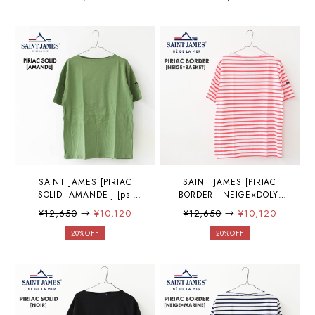
ス 正規販売店・カットソ
ムス 正規販売店・カットソ
ー・半袖Tシャツ・Tシャ
ー・半袖Tシャツ・Tシャ
ツ・コットン・ポートネッ
ツ・コットン・ポートネッ
ク・ピリアック ボーダー・
ク・ピリアック ボーダー・
白×赤・MEN'S / LADY'S
白×サックス・MEN'S /
[2026SS]
LADY'S [2026SS]
SAINT JAMES [PIRIAC
SAINT JAMES [PIRIAC
SOLID -AMANDE-] [ps-
BORDER - NEIGE×DOLY]
amande] セントジェームス
[pb-nei-doy] セントジェーム
¥12,650
→
¥10,120
¥12,650
→
¥10,120
正規販売店・カットソー・
ス 正規販売店・カットソ
半袖Tシャツ・Tシャツ・コ
ー・半袖Tシャツ・Tシャ
20%OFF
20%OFF
ットン・ポートネック・ピ
ツ・コットン・ポートネッ
リアック（無地）・セージ
ク・ピリアック ボーダー・
グリーン・MEN'S / LADY'S
白×ピンク・MEN'S /
[2025SS]
LADY'S [2025SS]