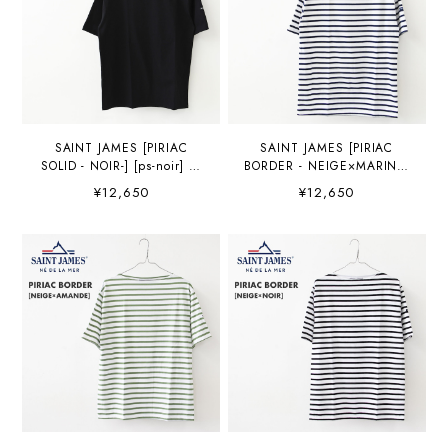
SAINT JAMES [PIRIAC
SAINT JAMES [PIRIAC
SOLID - NOIR-] [ps-noir] セ
BORDER - NEIGE×MARINE]
ントジェームス 正規販売
[pb-nei-mar] セントジェー
¥12,650
¥12,650
店・カットソー・半袖Tシャ
ムス 正規販売店・カットソ
ツ・Tシャツ・コットン・ポ
ー・半袖Tシャツ・Tシャ
ートネック・ピリアック
ツ・コットン・ポートネッ
（無地）・ブラック・
ク・ピリアック ボーダー・
MEN'S / LADY'S [2026SS]
白×ネイビー・MEN'S /
LADY'S [2026SS]