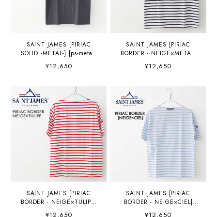
SAINT JAMES [PIRIAC
SAINT JAMES [PIRIAC
SOLID -METAL-] [ps-metal]
BORDER - NEIGE×METAL]
セントジェームス 正規販売
[pb-nei-met] セントジェーム
¥12,650
¥12,650
店・カットソー・半袖Tシャ
ス 正規販売店・カットソ
ツ・Tシャツ・コットン・ポ
ー・半袖Tシャツ・Tシャ
ートネック・ピリアック 無
ツ・コットン・ポートネッ
地・メタルグレー・MEN'S
ク・ピリアック ボーダー・
/ LADY'S [2026SS]
白×メタルグレー・MEN'S /
LADY'S [2026SS]
SAINT JAMES [PIRIAC
SAINT JAMES [PIRIAC
BORDER - NEIGE×TULIPE]
BORDER - NEIGE×CIEL]
[pb-nei-tul] セントジェーム
[pb-nei-ciel] セントジェー
¥12,650
¥12,650