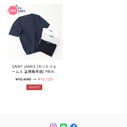
（無地）・ホワイト・
MEN'S / LADY'S [2026SS]
SAINT JAMES [セントジェ
ームス 正規販売店] PIRIAC
SOLID [ピリアック 無地] 無
¥12,650
→
¥10,120
地カットソー 半袖Tシャツ /
Tシャツ MEN'S/LADY'S
20%OFF