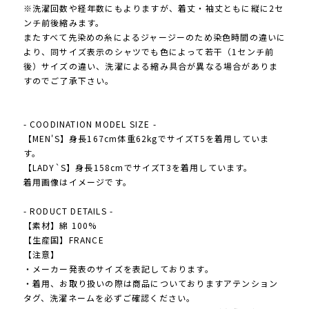
※洗濯回数や経年数にもよりますが、着丈・袖丈ともに縦に2セ
ンチ前後縮みます。
またすべて先染めの糸によるジャージーのため染色時間の違いに
より、同サイズ表示のシャツでも色によって若干（1センチ前
後）サイズの違い、洗濯による縮み具合が異なる場合がありま
すのでご了承下さい。
- COODINATION MODEL SIZE -
【MEN'S】身長167cm体重62kgでサイズT5を着用していま
す。
【LADY`S】身長158cmでサイズT3を着用しています。
着用画像はイメージです。
- RODUCT DETAILS -
【素材】綿 100%
【生産国】FRANCE
【注意】
・メーカー発表のサイズを表記しております。
・着用、お取り扱いの際は商品についておりますアテンション
タグ、洗濯ネームを必ずご確認ください。