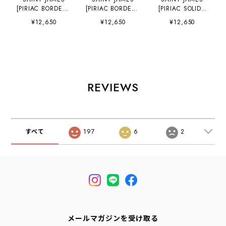
[PIRIAC BORDER -
[PIRIAC BORDER -
[PIRIAC SOLID -
NEIGE×METAL]
NEIGE×CIEL] [pb-
METAL-] [ps-
¥12,650
¥12,650
¥12,650
[pb-nei-met] セン
nei-ciel] セントジ
metal] セントジェ
トジェームス 正規
ェームス 正規販売
ームス 正規販売
販売店・カットソ
店・カットソー・
店・カットソー・
ー・半袖Tシャ
半袖Tシャツ・Tシ
半袖Tシャツ・Tシ
ツ・Tシャツ・コ
ャツ・コットン・
ャツ・コットン・
ットン・ポートネ
ポートネック・ピ
ポートネック・ピ
ック・ピリアック
リアック ボーダ
リアック 無地・メ
REVIEWS
ボーダー・白×メ
ー・白×サック
タルグレー・
タルグレー・
ス・MEN'S /
MEN'S / LADY'S
MEN'S / LADY'S
LADY'S [2026SS]
[2026SS]
[2026SS]
すべて
197
6
2
メールマガジンを受け取る