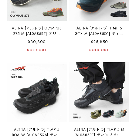
ALTRA [アルトラ] OLYMPUS
ALTRA [アルトラ] TIMP 5
275 M [AL0A85RT] オリン
GTX M [AL0A85Q1] ティン
パス 275 M・クロスカント
プ 5 ゴアテックス・ロード
¥30,800
¥25,850
リー・ロードランニング・
ランニング・トレイルラ
トレイルラン・ハイキン
SOLD OUT
ン・ハイキング・ファスト
SOLD OUT
グ・ファストパッキング・
パッキング・トレイルラン
トレイルレーシングシュー
ニングシューズ・MEN'S
ズ・MEN'S [2026SS]
[2025AW]
ALTRA [アルトラ] TIMP 5
ALTRA [アルトラ] TIMP 5 M
BOA W [AL0A85QA] ティン
[AL0A85PE] ティンプ 5・ク