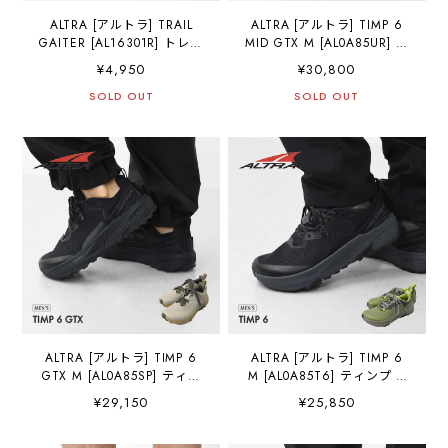
ALTRA [アルトラ] TRAIL
ALTRA [アルトラ] TIMP 6
GAITER [AL16301R] トレイ
MID GTX M [AL0A85UR] テ
ルゲイター・クロスカント
ィンプ 6 ミッド GTX メン
¥4,950
¥30,800
リー・ロードランニング・
ズ・ロングハイク・ロード
トレイルラン・ハイキン
SOLD OUT
ランニング・トレイルラ
SOLD OUT
グ・ファストパッキング・
ン・ハイキング・GORE-TEX
ストラップレス・ゲイタ
・トレイルランニングシュ
ー・MEN'S/LADY'S
ーズ・MEN'S [2026SS]
[2026SS]
ALTRA [アルトラ] TIMP 6
ALTRA [アルトラ] TIMP 6
GTX M [AL0A85SP] ティン
M [AL0A85T6] ティンプ 6
プ 6 GTX メンズ・クロスカ
メンズ・クロスカントリ
¥29,150
¥25,850
ントリー・ロードランニン
ー・ロードランニング・ト
グ・トレイルラン・ハイキ
レイルラン・ハイキング・