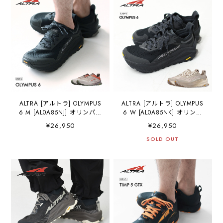
ラン・ハイキング・ファス
シングシューズ・MEN'S
トパッキング・トレイルレ
[2026SS]
ーシングシューズ・MEN'S
[2026SS]
ALTRA [アルトラ] OLYMPUS
ALTRA [アルトラ] OLYMPUS
6 M [AL0A85NJ] オリンパス
6 W [AL0A85NK] オリンパ
6・クロスカントリー・ロー
ス 6・ウィメンズ・ロード
¥26,950
¥26,950
ドランニング・トレイルラ
ランニング・軽量スニーカ
ン・ハイキング・ファスト
ー・トレイルランニング・
SOLD OUT
パッキング・トレイルレー
LADY'S [202SS]
シングシューズ・MEN'S
[2026SS]