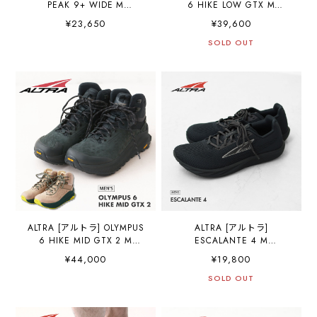
PEAK 9+ WIDE M
6 HIKE LOW GTX M
[AL0A85S1] ローンピーク
[AL0A85NM] オリンパス 6
¥23,650
¥39,600
9+ ワイド メンズ・トレイ
ハイク ロー ゴアテックス・
ルシューズ・トレイルラン
防水性・撥水性・透湿性・
SOLD OUT
ニング・ハイキング・トレ
クロスカントリー・ロード
イルレーシングシューズ・
ランニング・トレイルラ
MEN'S [2026SS]
ン・ハイキング・ファスト
パッキング・トレイルレー
シングシューズ・MEN'S
[2026SS]
ALTRA [アルトラ] OLYMPUS
ALTRA [アルトラ]
6 HIKE MID GTX 2 M
ESCALANTE 4 M
[AL0A85NP] オリンパス 6
[AL0A85NE] エスカランテ
¥44,000
¥19,800
ハイク ミッド ゴアテック
4・クロスカントリー・ロー
ス・防水性・撥水性・透湿
ドランニング・トレイルラ
SOLD OUT
性・クロスカントリー・ロ
ン・ハイキング・ファスト
ードランニング・トレイル
パッキング・トレイルレー