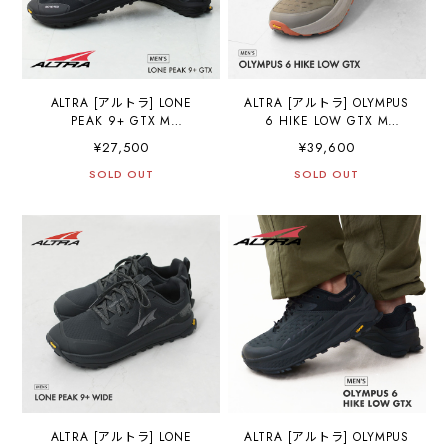
ALTRA [アルトラ] LONE
ALTRA [アルトラ] OLYMPUS
PEAK 9+ GTX M
6 HIKE LOW GTX M
[AL0A85UT] ローンピーク
[AL0A85NM /
¥27,500
¥39,600
9+ ゴアテックス メンズ・
BROWN/TAUPE] オリンパ
トレイルシューズ・トレイ
SOLD OUT
ス 6 ハイク ロー ゴアテッ
SOLD OUT
ルランニング・ハイキン
クス・防水性・撥水性・透
グ・トレイルレーシングシ
湿性・クロスカントリー・
ューズ・MEN'S [2026SS]
ロードランニング・トレイ
ルラン・ハイキング・ファ
ストパッキング・トレイル
レーシングシューズ・
MEN'S [2026SS]
ALTRA [アルトラ] LONE
ALTRA [アルトラ] OLYMPUS