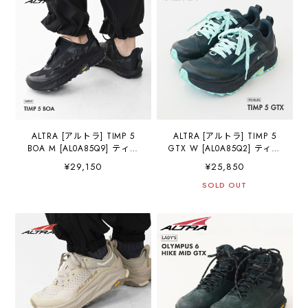
ALTRA [アルトラ] TIMP 5
ALTRA [アルトラ] TIMP 5
BOA M [AL0A85Q9] ティン
GTX W [AL0A85Q2] ティン
プ 5 ボア・クロスカントリ
プ 5 ゴアテックス・トレイ
¥29,150
¥25,850
ー・ロードランニング・ト
ルラン、ハイキング、ファス
レイルラン・ハイキング・
トパッキング、トレイルレー
SOLD OUT
ファストパッキング・トレ
シング・LADY'S [2025AW]
イルランニングシューズ・
MEN'S [2025AW]