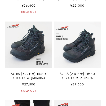
プ 5 ボア・ランニング・マ
ロスカントリー・ロードラ
¥26,400
¥22,000
ラソン・トレイルランニン
ンニング・トレイルラン・
グ・ハイキング・ファスト
SOLD OUT
ハイキング・ファストパッ
パッキング・トレイルレー
キング・トレイルランニン
シング・LADY'S [2025AW]
グシューズ・MEN'S
[2025AW]
ALTRA [アルトラ] TIMP 5
ALTRA [アルトラ] TIMP 5
HIKER GTX W [AL0A85QC]
HIKER GTX M [AL0A85QB]
ティンプ ハイカー GTX・ト
ティンプ ハイカー ゴアテッ
¥27,500
¥27,500
レイルラン、ハイキング、フ
クス・ロードランニング・
ァストパッキング、トレイル
SOLD OUT
トレイルラン・ハイキン
レーシング・LADY'S
グ・ファストパッキング・
[2025AW]
トレイルランニングシュー
ズ・MEN'S [2025AW]