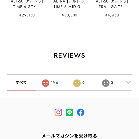
ALTRA [アルトラ]
ALTRA [アルトラ]
ALTRA [アルトラ]
TIMP 6 GTX M
TIMP 6 MID GTX
TRAIL GAITER
[AL0A85SP] ティ
M [AL0A85UR] テ
[AL16301R] トレ
¥29,150
¥30,800
¥4,950
ンプ 6 GTX メン
ィンプ 6 ミッド
イルゲイター・ク
ズ・クロスカント
GTX メンズ・ロン
ロスカントリー・
リー・ロードラン
グハイク・ロード
ロードランニン
ニング・トレイル
ランニング・トレ
グ・トレイルラ
ラン・ハイキン
イルラン・ハイキ
ン・ハイキング・
グ・ファストパッ
ング・GORE-TEX
ファストパッキン
キング・トレイル
・トレイルランニ
グ・ストラップレ
REVIEWS
ランニングシュー
ングシューズ・
ス・ゲイター・
ズ・MEN'S
MEN'S [2026SS]
MEN'S/LADY'S
[2026SS]
[2026SS]
すべて
196
6
2
メールマガジンを受け取る