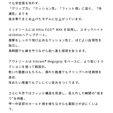
でも安定感を失わず、
「グリップ力」「クッション性」「フィット感」に加え、「快
適性」までを
高水準でまとめ上げたモデルに仕上がっています。
ミッドソールには Altra EGO™ MAX を採用し、スタックハイト
は30mmへアップデート。
衝撃をしっかり受け止めるクッション性と、ほどよい反発性を
両立し、
長時間でも脚を守りながら前へ進む感覚を支えます。
アウトソールは Vibram® Megagrip をベースに、より高いトラ
クションを狙って再設計。
乾いた路面はもちろん、濡れた路面でもグリップへの信頼感を
高め、
攻めたい場面でもブレにくい足元をつくります。
さらに今作ではフィット構造を見直し、足入れした瞬間の“収ま
り”を改善。
甲～中足部のホールド感を保ちながらも窮屈さが出にくいよ
う、