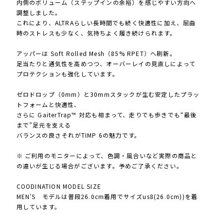
内側のボリューム（ステップインの余裕）を感じやすい方向へ
調整しました。
これにより、ALTRAらしい長時間でも続く快適性に加え、屈曲
時のストレスも少なく、気持ちよく履き続けられます。
アッパーは Soft Rolled Mesh（85% RPET）へ刷新。
足当たりと通気性を高めつつ、オーバーレイの見直しによって
プロテクションも強化しています。
ゼロドロップ（0mm）と30mmスタックが生む安定したプラッ
トフォームと快適性、
さらに GaiterTrap™ 対応も相まって、走りでも歩きでも“最後
まで”足元を支える
バランスの良さ――それがTIMP 6の魅力です。
※ ご利用のモニターによって、色調・風合いなど実際の商品と
の違いが生じる場合がございます。予めご了承ください。
COODINATION MODEL SIZE
MEN'S モデルは普段26.0cm着用でサイズus8(26.0cm))を着
用しています。