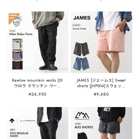
117タイプルーズ / ユーズ
[hker-bker-pt] ハイカーグル
ド・ルーズデニム・テーパ
カパンツ・ハーフパンツ・
ードシルエットパンツ・
ショートパンツ・ワークパ
MEN'S / LADY'S [2026AW]
ンツ・アウトドア・MEN'S
/ LADY'S [2026AW]
Rawlow mountain works [ロ
JAMES [ジェームス] Sweat
ウロウ マウンテン ワーク
shorts [JHP004]スウェット
ス] Hiker Baker Pants [hker-
ショーツ・ショートパン
¥26,950
¥9,680
bker-pt] ハイカーベイカーパ
ツ・ライトウェイト・刺
ンツ・ベイカーパンツ・ワ
繍・イージーパンツ・ワン
ークパンツ・バルーンシル
ポイントロゴ・キャンプ・
エット・ミリタリー・アウ
アウトドア・ルームウェ
トドア・MEN'S / LADY'S
ア・MEN'S / LADY'S
[2026AW]
[2026SS]