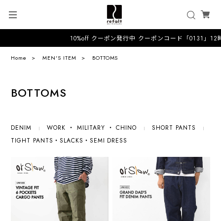
10%off クーポン発行中 クーポンコード「0131」12
Home
MEN'S ITEM
BOTTOMS
BOTTOMS
DENIM
WORK ・ MILITARY ・ CHINO
SHORT PANTS
TIGHT PANTS・SLACKS・SEMI DRESS