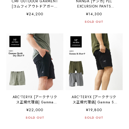
CMF OUTDOOR GARMENT
NANGA [ナンガ] PLC
[コムフィアウトドアガーメ
EXCURSION PANTS
ント] SWITCH 3Q PANTS
[N2500-1D404A] PLC エク
¥24,200
¥14,300
[CMF2601-P09] ビッグパン
スカーションパンツ・イー
ツ・ナイロンパンツ・吸水
ジーパンツ・パッカブル・
SOLD OUT
速乾・キャンプ・アウトド
ロングパンツ・テーパード
ア・アクティビティ・クロ
シルエット・リップストッ
ップドパンツ型・MEN'S /
プ構造・MEN'S [2026SS]
LADY'S [2026SS]
ARC'TERYX [アークテリク
ARC'TERYX [アークテリク
ス正規代理店] Gamma
ス正規代理店] Gamma SL
Quick Dry Short 9 Men's
Short 9 Men's
¥22,000
¥19,800
[X000010336] ガンマ クイ
[X000009531] ガンマ SL シ
ックドライ ショーツ 9 イン
SOLD OUT
ョーツ 9 インチ メンズ・ソ
SOLD OUT
チ メンズ・ソフトシェルパ
フトシェルパンツ・ランニ
ンツ・ランニング・トレー
ング・トレーニング・