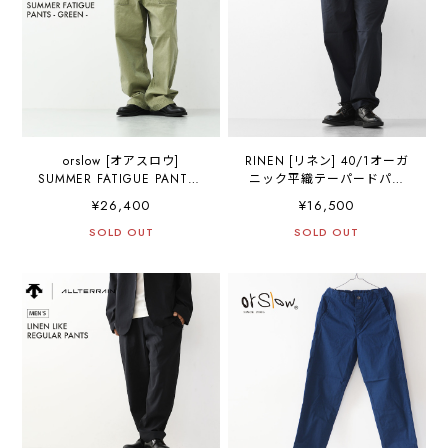
orslow [オアスロウ]
RINEN [リネン] 40/1オーガ
SUMMER FATIGUE PANTS -
ニック平織テーパードパン
GREEN -[01-5103-M16] サ
ツ [R49600-M] テーパード
¥26,400
¥16,500
マーファティーグパンツ -
パンツ・リラックスパン
グリーン -・ファティーグパ
SOLD OUT
ツ・ベーシックパンツ・オ
SOLD OUT
ンツ・ブラック・ムラ染
ーガニックコットン・
め・ライトキャンバス生
MEN'S [2026SS]
地・ワイドフィット・
MEN'S / LADY'S [2026SS]