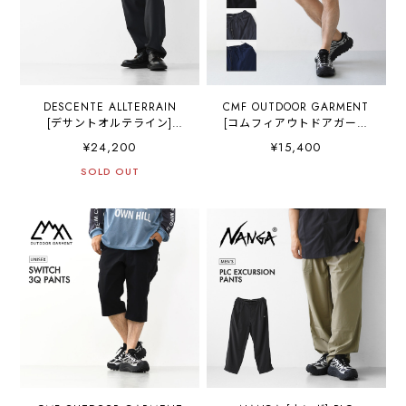
DESCENTE ALLTERRAIN
CMF OUTDOOR GARMENT
[デサントオルテライン]
[コムフィアウトドアガーメ
TECH REGULAR PANTS
ント] BUG SHORTS
¥24,200
¥15,400
[DU6SLPI2M/DU5SLPI2M]
[CMF2601-P13] バグ ショー
テックレギュラーパンツ・
SOLD OUT
ツ・ショートパンツ・水陸
綺麗目・スラックス
両用・耐水・通気性・軽
MEN'S [2026SS]
量・キャンプ・アウトド
ア・アクティビティMEN'S
/ LADY'S [2026SS]