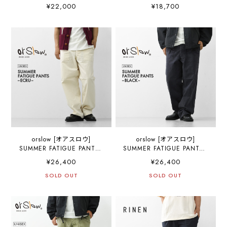
PANTS -COOLMAX-
[TB261-100] ジャーニーパ
¥22,000
¥18,700
[WC154] ワイドクライミン
ンツ・軽量性・ストレッチ
グパンツ-クールマックス-・
性・速乾性・通気性・アウ
イージーパンツ・ワイドパ
トドア・MEN'S [2026SS]
ンツ・チノパンツ・
MEN'S/LADY'S [2026SS]
orslow [オアスロウ]
orslow [オアスロウ]
SUMMER FATIGUE PANTS -
SUMMER FATIGUE PANTS -
ECRU - [01-5103-M66] サマ
BLACK -[01-5103-M61] サマ
¥26,400
¥26,400
ーファティーグパンツ- エク
ーファティーグパンツ - ブ
リュ - ・ファティーグパン
SOLD OUT
ラック -・ファティーグパン
SOLD OUT
ツ・エクリュ・ムラ染め・
ツ・ブラック・ムラ染め・
ライトキャンバス生地・ワ
ライトキャンバス生地・ワ
イドフィット・MEN'S /
イドフィット・MEN'S /
LADY'S [2026SS]
LADY'S [2026SS]