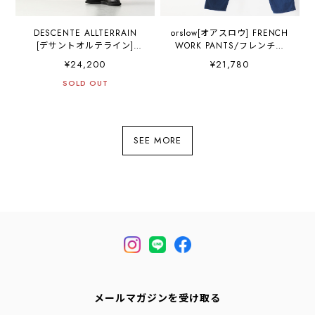
DESCENTE ALLTERRAIN
orslow[オアスロウ] FRENCH
[デサントオルテライン]
WORK PANTS/フレンチワ
LINEN LIKE REGULAR
ークパンツ [03-5000-03] ジ
¥24,200
¥21,780
PANTS [DU6SLPI7M] リネン
ンバブエ cotton
ライクレギュラーパンツ・
SOLD OUT
herringbone MEN'S /
綺麗目・スラックス
LADY'S [2026SS]
MEN'S [2026SS]
SEE MORE
メールマガジンを受け取る