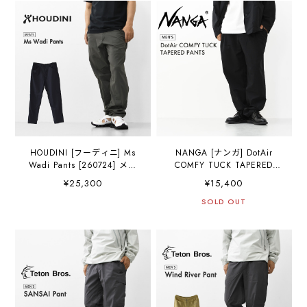
ニング・MEN'S [2026SS]
MEN'S [2026SS]
HOUDINI [フーディニ] Ms
NANGA [ナンガ] DotAir
Wadi Pants [260724] メン
COMFY TUCK TAPERED
ズ ワディ パンツ・リラック
PANTS [N2500-1A333A] ド
¥25,300
¥15,400
スパンツ・超軽量・速乾
ットエア? コンフィー タッ
性・伸縮性・ミニマル・パ
ク テーパードパンツ・パン
SOLD OUT
ッカブル・登山・クライミ
ツ・タックテーパードパン
ング・アウトドア・アクテ
ツ・ストレッチ・アウトド
ィビティ・キャンプ・旅
ア・ビジネス・旅行・
行・MEN'S [2026SS]
MEN'S [2026SS]