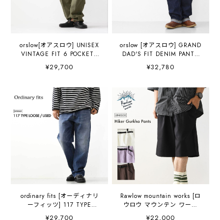
orslow[オアスロウ] UNISEX
orslow [オアスロウ] GRAND
VINTAGE FIT 6 POCKETS
DAD'S FIT DENIM PANTS
CARGO PANTS [03-
[01-1011-81] グランドダド
¥29,700
¥32,780
V5260RIP-76] ユニセックス
フィットパンツ・デニム・
ヴィンテージ フィット6 ポ
ゆったり・ワークテイス
ケット カーゴパンツ・
ト・ヴィンテージ・セルビ
MEN'S / LADY'S [2026AW]
ッジデニム・
MEN'S/LADY'S [2026bAW]
ordinary fits [オーディナリ
Rawlow mountain works [ロ
ーフィッツ] 117 TYPE
ウロウ マウンテン ワーク
LOOSE / USED [117USD]
ス] Hiker Gurkha Pants
¥29,700
¥22,000