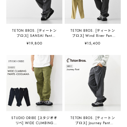
TETON BROS. [ティートン
TETON BROS. [ティートン
ブロス] SANSAI Pant
ブロス] Wind River Pant
[TB261-730] サンサイパン
[TB261-210] ウィンドリバ
¥19,800
¥15,400
ツ・リラックスフィット・
ーパンツ・ウィンドシェル
カーゴポケット・C0撥水
パンツ・軽量性・ストレッ
性・耐切創性・耐摩耗性・
チ性・防風性・撥水性・耐
ストレッチ性・MEN'S
久性・MEN'S [2026SS]
[2026SS]
STUDIO ORIBE [スタジオオ
TETON BROS. [ティートン
リベ] WIDE CLIMBING
ブロス] Journey Pant