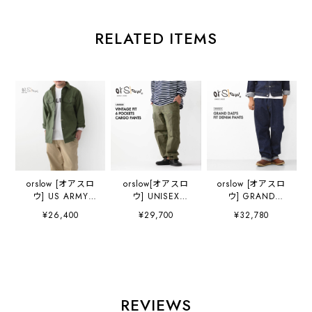
RELATED ITEMS
orslow [オアスロ
orslow[オアスロ
orslow [オアスロ
ウ] US ARMY
ウ] UNISEX
ウ] GRAND
SHIRT [03-8045-
VINTAGE FIT 6
DAD'S FIT
¥26,400
¥29,700
¥32,780
16] ユーエスアー
POCKETS CARGO
DENIM PANTS
ミーシャツ ・ミリ
PANTS [03-
[01-1011-81] グラ
タリーシャツ・ミ
V5260RIP-76] ユ
ンドダドフィット
リタリージャケッ
ニセックス ヴィン
パンツ・デニム・
ト・シャツジャケ
テージ フィット6
ゆったり・ワーク
ット・MEN'S /
ポケット カーゴパ
テイスト・ヴィン
LADY'S
ンツ・MEN'S /
テージ・セルビッ
REVIEWS
[2026AW]
LADY'S
ジデニム・