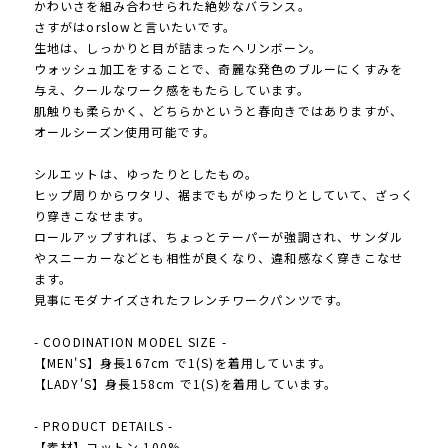
かわいさを組み合わせられた絶妙なバランス。
さすがはorslowと言いたいです。
生地は、しっかりと目が詰まったヘリンボーン。
ウォッシュ加工をすることで、奇麗な発色のブルーにくすみを
与え、クールなワーク感をもたらしています。
肌触りも柔らかく、どちらかというと春向きではありますが、
オールシーズン使用可能です。
シルエットは、ゆったりとしたもの。
ヒップ周りからワタリ、裾までもがゆったりとしていて、ざっく
り穿きこなせます。
ロールアップすれば、ちょっとテーパーが強調され、サンダル
やスニーカーなどとも相性が良くなり、違和感なく穿きこなせ
ます。
見事にモダナイズされたフレンチワークパンツです。
- COODINATION MODEL SIZE -
【MEN'S】身長167cm で1(S)を着用しています。
【LADY'S】身長158cm で1(S)を着用しています。
- PRODUCT DETAILS -
【素材】コットン 100%