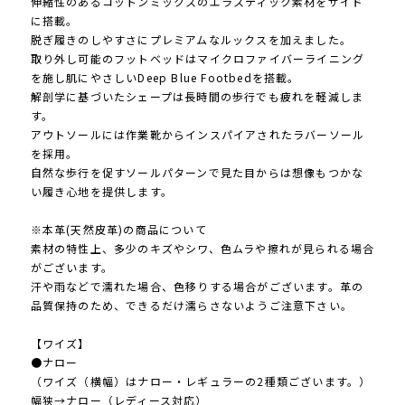
伸縮性のあるコットンミックスのエラスティック素材をサイド
に搭載。
脱ぎ履きのしやすさにプレミアムなルックスを加えました。
取り外し可能のフットベッドはマイクロファイバーライニング
を施し肌にやさしいDeep Blue Footbedを搭載。
解剖学に基づいたシェープは長時間の歩行でも疲れを軽減しま
す。
アウトソールには作業靴からインスパイアされたラバーソール
を採用。
自然な歩行を促すソールパターンで見た目からは想像もつかな
い履き心地を提供します。
※本革(天然皮革)の商品について
素材の特性上、多少のキズやシワ、色ムラや擦れが見られる場合
がございます。
汗や雨などで濡れた場合、色移りする場合がございます。革の
品質保持のため、できるだけ濡らさないようご注意下さい。
【ワイズ】
●ナロー
（ワイズ（横幅）はナロー・レギュラーの2種類ございます。）
幅狭→ナロー（レディース対応）