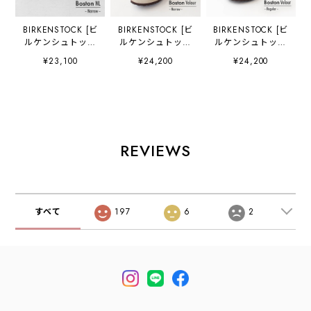
BIRKENSTOCK [ビ
BIRKENSTOCK [ビ
BIRKENSTOCK [ビ
ルケンシュトック
ルケンシュトック
ルケンシュトック
正規販売店]
正規販売店]
正規販売店]
¥23,100
¥24,200
¥24,200
Boston NL Narrow
Boston VL -
Boston VL -
[060193] ボスト
Narrow- 幅狭
Regular- 幅広
ン ナチュラルレザ
[60463] ボストン
[60461] ボストン
ー・表革【ワイズ
スエードレザー・
スエードレザー・
ナロータイプ】
ベロア・本革【ワ
ベロア・本革【ワ
LADY'S [2026SS]
イズ ナロータイ
イズ レギュラータ
プ】
イプ】
REVIEWS
MEN'S/LADY'S
MEN'S/LADY'S
[2026SS]
[2026SS]
すべて
197
6
2