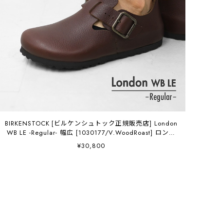
BIRKENSTOCK [ビルケンシュトック正規販売店] London
WB LE -Regular- 幅広 [1030177/V.WoodRoast] ロンド
ン ワイヤー バックル / Vintage.Wood.Roast・横幅レギ
¥30,800
ュラー・アニリンレザー・スエードシューズ・シームレ
ス・MEN'S [2026SS]