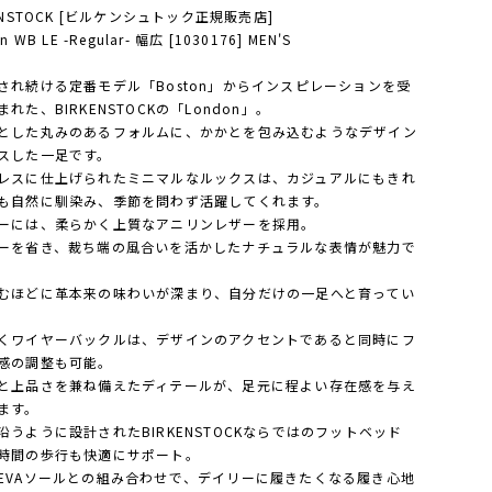
ENSTOCK [ビルケンシュトック正規販売店]
n WB LE -Regular- 幅広 [1030176] MEN'S
され続ける定番モデル「Boston」からインスピレーションを受
れた、BIRKENSTOCKの「London」。
とした丸みのあるフォルムに、かかとを包み込むようなデザイン
スした一足です。
レスに仕上げられたミニマルなルックスは、カジュアルにもきれ
も自然に馴染み、季節を問わず活躍してくれます。
ーには、柔らかく上質なアニリンレザーを採用。
ーを省き、裁ち端の風合いを活かしたナチュラルな表情が魅力で
むほどに革本来の味わいが深まり、自分だけの一足へと育ってい
。
くワイヤーバックルは、デザインのアクセントであると同時にフ
感の調整も可能。
と上品さを兼ね備えたディテールが、足元に程よい存在感を与え
ます。
沿うように設計されたBIRKENSTOCKならではのフットベッド
時間の歩行も快適にサポート。
EVAソールとの組み合わせで、デイリーに履きたくなる履き心地