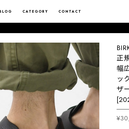
BLOG
CATEGORY
CONTACT
BI
正規
幅広
ッ
ザ
[20
¥30