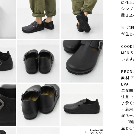
に仕上
シンプ
履き込
※ ご
が生じ
COODI
MEN'
います
PRODU
素材 
EVA
生産国 M
注意 
了承く
・着用
濯ネー
・ご利
生じる