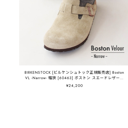
BIRKENSTOCK [ビルケンシュトック正規販売店] Boston
VL -Narrow- 幅狭 [60463] ボストン スエードレザー・
ベロア・本革【ワイズ ナロータイプ】MEN'S/LADY'S
¥24,200
[2026SS]