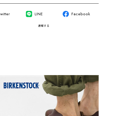
witter
LINE
Facebook
通報する