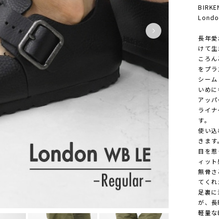
BIRK
Londo
長年愛
けて生ま
ころん
をプラ
シーム
いめに
アッパ
ライナ
す。
使い込
きます
目を惹
ィット
無骨さ
てくれ
足裏に
が、長
軽量な