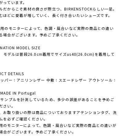
がっています。
ルだからこそ素材の良さが際立つ、BIRKENSTOCKらしい一足。
むほどに愛着が増していく、長く付き合いたいシューズです。
利用のモニターによって、色調・風合いなど実際の商品との違い
る場合がございます。予めご了承ください。
NATION MODEL SIZE
S モデルは普段26.0cm着用でサイズus40(26.0cm)を着用して
。
CT DETAILS
アッパー：アニリンレザー 中敷：スエードレザー アウトソール：
ADE IN Portugal
・サンプルを計測しているため、多少の誤差があることを予めご
ださい。
、お取り扱いの際は商品についておりますアテンションタグ、洗
ムを必ずご確認ください。
用のモニターによって、色調・風合いなど実際の商品との違いが
場合がございます。予めご了承ください。