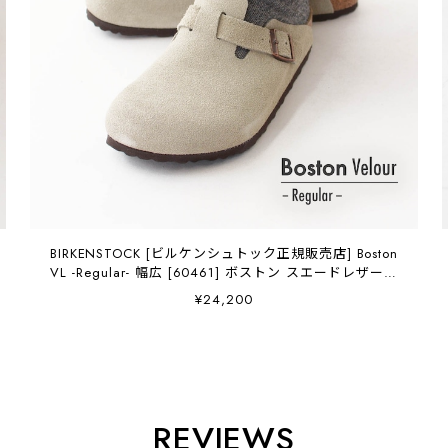
BIRKENSTOCK [ビルケンシュトック正規販売店] Boston
VL -Regular- 幅広 [60461] ボストン スエードレザー・
ベロア・本革【ワイズ レギュラータイプ】
¥24,200
MEN'S/LADY'S [2026SS]
REVIEWS