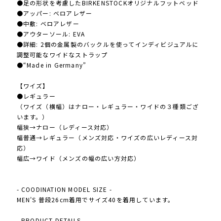
●足の形状を考慮したBIRKENSTOCKオリジナルフットベッド
●アッパー: ベロアレザー
●中敷: ベロアレザー
●アウターソール: EVA
●詳細: 2個の金属製のバックルを使ってインディビジュアルに
調整可能なワイドなストラップ
●“Made in Germany”
【ワイズ】
●レギュラー
（ワイズ（横幅）はナロー・レギュラー・ワイドの３種類ござ
います。）
幅狭→ナロー（レディース対応）
幅普通→レギュラー（メンズ対応・ワイズの広いレディース対
応）
幅広→ワイド（メンズの幅の広い方対応）
- COODINATION MODEL SIZE -
MEN'S 普段26cm着用でサイズ40を着用しています。
- PRODUCT DETAILS -