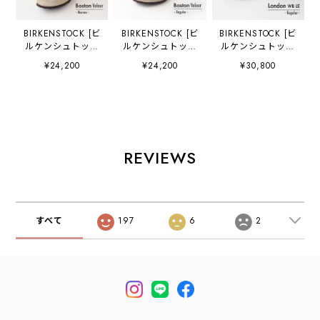
BIRKENSTOCK [ビ
BIRKENSTOCK [ビ
BIRKENSTOCK [ビ
ルケンシュトック
ルケンシュトック
ルケンシュトック
正規販売店]
正規販売店]
正規販売店]
¥24,200
¥24,200
¥30,800
Boston VL -
Boston VL -
London WB LE -
Narrow- 幅狭
Regular- 幅広
Regular- 幅広
[60463] ボストン
[60461] ボストン
[1030176] ロンド
スエードレザー・
スエードレザー・
ン ワイヤー バッ
ベロア・本革【ワ
ベロア・本革【ワ
クル・横幅レギュ
イズ ナロータイ
イズ レギュラータ
ラー・アニリンレ
プ】
イプ】
ザー・スエードシ
REVIEWS
MEN'S/LADY'S
MEN'S/LADY'S
ューズ・MEN'S
[2026SS]
[2026SS]
[2026SS]
すべて
197
6
2