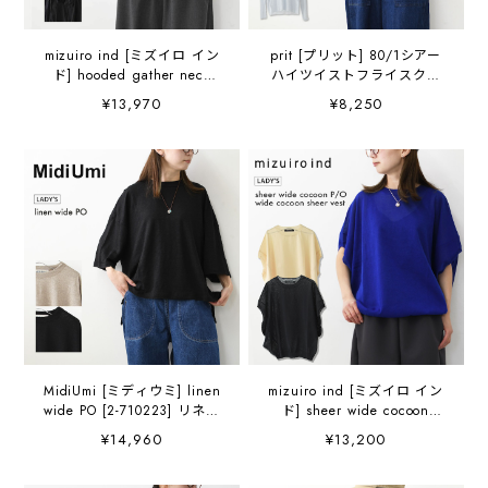
mizuiro ind [ミズイロ イン
prit [プリット] 80/1シアー
ド] hooded gather neck
ハイツイストフライスクル
shirt [3-230133] フーデッド
ーネック [P92612] シアー
¥13,970
¥8,250
ギャザーネック シャツ ・フ
TEE・長袖・シアー素材・透
ードシャツ・ワイドシルエ
け感・LADY'S [2026SS]
ット・ゆったりシルエッ
ト・LADY'S [2026AW]
MidiUmi [ミディウミ] linen
mizuiro ind [ミズイロ イン
wide PO [2-710223] リネン
ド] sheer wide cocoon
ワイドプルオーバー・カッ
P/O・wide cocoon sheer
¥14,960
¥13,200
トソー・ワイドプルオーバ
vest [1-220063]シアーワイ
ー・ワイドシルエット・無
ドコクーンプルオーバー・