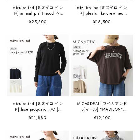
mizuiro ind [ミズイロ イン
mizuiro ind [ミズイロ イン
ド] animal print hood P/O
ド] pleats like crew neck
[3-230142] アニマルプリン
P/O [3-210071] プリーツラ
¥25,300
¥16,500
トフードパーカー・フー
イククルーネックプルオー
ド・アニマル・長袖・ワイ
バー・クルーネック・長
ドシルエット・LADY'S
袖・LADY'S[2026AW]
[2026AW]
mizuiro ind [ミズイロ イン
MICA&DEAL [マイカアンド
ド] lace jacquard P/O [3-
ディール] "MADISON"
210070] レースジャカード
print Tee [0126309064] プ
¥11,880
¥12,100
プルオーバー・クルーネッ
リントティー・ゆったりシ
ク・長袖・LADY'S
ルエット・カットソー・七
[2026AW]
分袖・キレイめ・LADY'S
[2026AW]