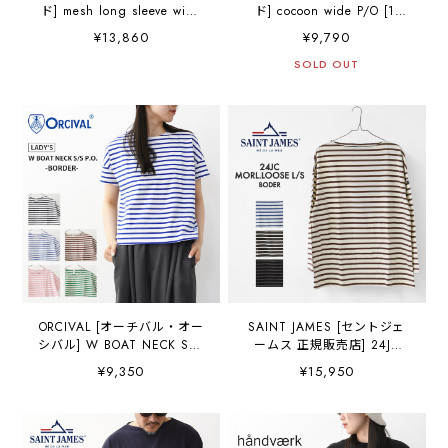
ド] mesh long sleeve wide
ド] cocoon wide P/O [1-
T [1-210062] メッシュロン
210057] コクーンワイドプ
¥13,860
¥9,790
グスリーブワイドT・ワイド
ルオーバー・コクーンシル
シルエット・ゆったりシル
エット・ワイドシルエッ
SOLD OUT
エット・キレイめ・LADY'S
ト・ドレープシルエット・
[2026SS]
ゆったりシルエット・ドレ
ープ・LADY'S[2026SS]
ORCIVAL [オーチバル・オー
SAINT JAMES [セントジェ
シバル] W BOAT NECK S/S
ームス 正規販売店] 24JC
P.O.-BORDER- [OR-
MORL.LOOSE L/S BODER
¥9,350
¥15,950
C0335BFJ-B] ボートネック
[bo-24jcmorl] モーレルーズ
S/S P.O・ボーダー・ボーダ
ドロップショルダー・24JC
ーカットソー・ボーダーTシ
MORL.LOOSE・長袖・ボー
ャツ・半袖Tシャツ・
ダー・コットンカットソ