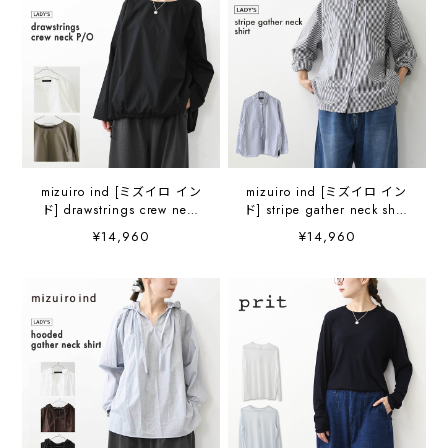
mizuiro ind [ミズイロ イン
mizuiro ind [ミズイロ イン
ド] drawstrings crew neck
ド] stripe gather neck shirt
P/O [3-230127] ドロースト
[3-230138] ストライプギャ
¥14,960
¥14,960
リングス クルーネック プル
ザーネックシャツ・コット
オーバー・クルーネック・
ンシャツ・カジュアル・き
ワイドシルエット・ゆった
れいめ・長袖・LADY'S
りシルエット・LADY'S
[2026AW]
[2026AW]