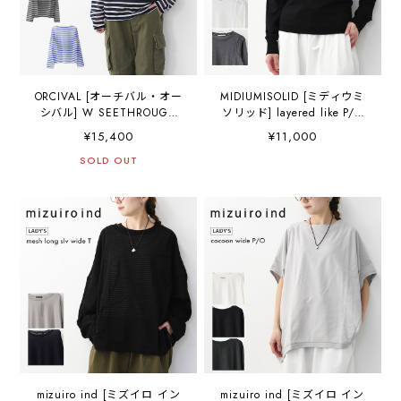
ORCIVAL [オーチバル・オー
MIDIUMISOLID [ミディウミ
シバル] W SEETHROUGH
ソリッド] layered like P/O
BOAT NECK L/S P.O [OR-
[1-112217] レイヤードライ
¥15,400
¥11,000
C0461STJ] シースルーボー
クプルオーバー・インナ
トネックロングスリーブプ
SOLD OUT
ー・カットソー・シースル
ルオーバー・シースルーシ
ー・シアー素材・ゆったり
ャツ・ボーダー・LADY'S
シルエット・シンプル・長
[2026SS]
袖・透け感・LADY'S
[2026SS]
mizuiro ind [ミズイロ イン
mizuiro ind [ミズイロ イン