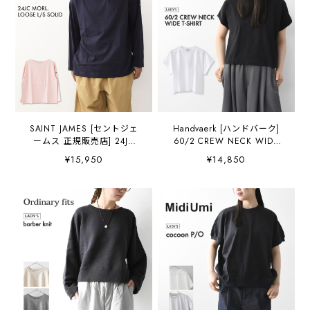
LADY'S [2026SS]
ー・長袖カットソー・
MEN'S / LADY'S [2026SS]
SAINT JAMES [セントジェ
Handvaerk [ハンドバーク]
ームス 正規販売店] 24JC
60/2 CREW NECK WIDE
MORL.LOOSE L/S SOLID
T-SHIRT -SOLID- [6260-s]
¥15,950
¥14,850
[sl-24jcmorl] モーレルーズ
60/2クルーネックワイドT
ドロップショルダー 24JC
シャツ-SOLID-・半袖Tシャ
MORL.LOOSE・長袖・無
ツ・ワイドTシャツ・コット
地・コットンカットソー・
ンTシャツ・無地・シンプ
長袖カットソー・MEN'S /
ル・着心地・LADY'S
LADY'S [2026SS]
[2026SS]