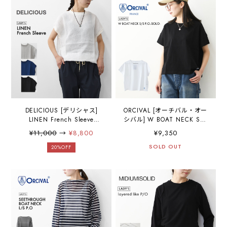
地・シンプル・リネン・
ワイドコクーンシアーベス
LADY'S [2026SS]
ト・コクーンシルエット・
ワイドシルエット・ゆった
りシルエット・コクーンベ
スト・LADY'S[2026SS]
DELICIOUS [デリシャス]
ORCIVAL [オーチバル・オー
LINEN French Sleeve
シバル] W BOAT NECK S/S
[DS53501] リネンフレンチ
P.O.-SOLID- [OR-C0335BFJ-
¥11,000
→
¥8,800
¥9,350
スリーブ・麻・半袖・ゆっ
S] ボートネックS/S P.O・
たりシルエット・LADY'S
無地・カットソー・Tシャ
SOLD OUT
20%OFF
[2026SS]
ツ・半袖Tシャツ・LADY'S
[2026SS]