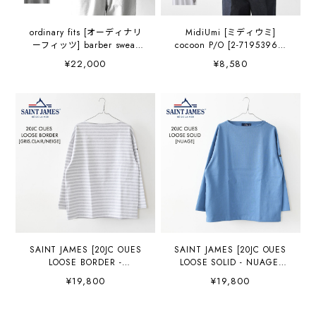
ordinary fits [オーディナリ
MidiUmi [ミディウミ]
ーフィッツ] barber sweat
cocoon P/O [2-71953961]
[CS022] バーバースウェッ
コクーンプルオーバー・プ
¥22,000
¥8,580
ト・スウェット・トレーナ
ルオーバー・コクーンシル
ー・丸みシルエット・ドロ
エット・コットン・シンプ
ップショルダー・LADY'S
ル・無地・LADY'S
[2026SS]
[2026SS]
SAINT JAMES [20JC OUES
SAINT JAMES [20JC OUES
LOOSE BORDER -
LOOSE SOLID - NUAGE]
GRIS.CLAIR/NEIGE ]
[20jcls-nuage] セントジェ
¥19,800
¥19,800
[20jclb-gcl-ne] セントジェ
ームス 正規販売店・カット
ームス 正規販売店・カット
ソー・バスクシャツ・コッ
ソー・バスクシャツ・コッ
トン・長袖Tシャツ・ボート