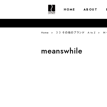
HOME
ABOUT
Home
》》その他のブランド A to Z
M
meanswhile