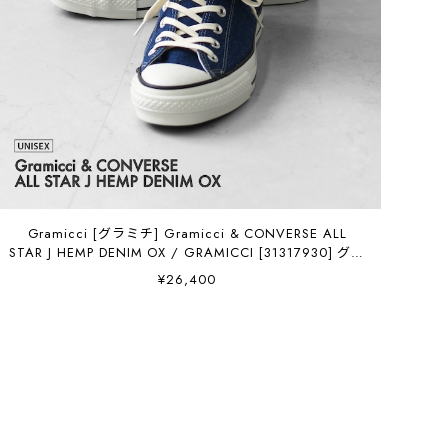
Gramicci [グラミチ] Gramicci & CONVERSE ALL
STAR J HEMP DENIM OX / GRAMICCI [31317930] グラ
ミチ×コンバース オールスター J ヘンプ デニム オック
¥26,400
ス・スニーカー・アウトドア・タウンユース・MEN'S /
LADY'S [2026SS]