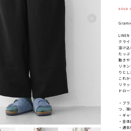
SOLD 
Grami
LINEN
クライ
溶け込
たっぷ
動きや
リネン
りとし
これか
リラッ
ドロー
・ブラ
つ、現
・ギャ
・全体
・通気