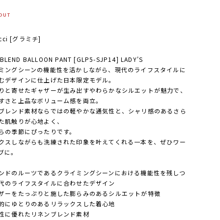
OUT
cci [グラミチ]
 BLEND BALLOON PANT [GLP5-SJP14] LADY'S
ミングシーンの機能性を活かしながら、現代のライフスタイルに
むデザインに仕上げた日本限定モデル。
りと寄せたギャザーが生み出すやわらかなシルエットが魅力で、
すさと上品なボリューム感を両立。
ブレンド素材ならではの軽やかな通気性と、シャリ感のあるさら
た肌触りが心地よく、
らの季節にぴったりです。
クスしながらも洗練された印象を叶えてくれる一本を、ぜひワー
ブに。
ンドのルーツであるクライミングシーンにおける機能性を残しつ
代のライフスタイルに合わせたデザイン
ザーをたっぷりと施した膨らみのあるシルエットが特徴
的にゆとりのあるリラックスした着心地
性に優れたリネンブレンド素材