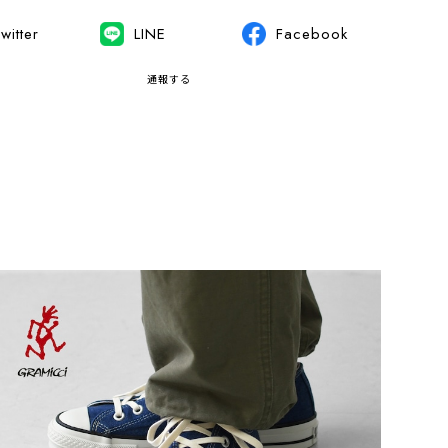
witter
LINE
Facebook
通報する