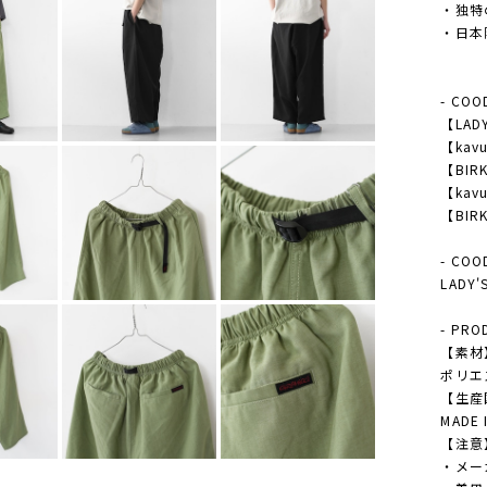
・独特
・日本
- COO
【LAD
【kavu
【BIRK
【kavu
【BIRK
- COO
LAD
- PRO
【素材
ポリエ
【生産
MADE 
【注意
・メー