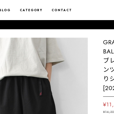
BLOG
CATEGORY
CONTACT
GR
BA
ブ
ン
り
[20
¥11
¥14,3