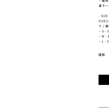
・着用
濯ネー
- SIZE
SIZE
り / 
・S - 3
・M - 3
・L - 3
種類