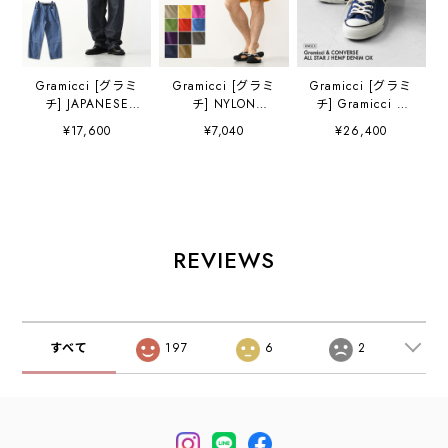
Gramicci [グラミ
Gramicci [グラミ
Gramicci [グラミ
チ] JAPANESE
チ] NYLON
チ] Gramicci &
CHAMBRAY
PACKABLE G-
CONVERSE ALL
¥17,600
¥7,040
¥26,400
DOUBLE KNEE
SHORT [G6SM-
STAR J HEMP
[G6SM-P015] ジャ
P082] ナイロンパ
DENIM OX /
パニーズシャンブ
ッカブルGショー
GRAMICCI
レーダブルニー・
ツ・ナイロンショ
[31317930] グラ
デニム・岡山産シ
ーツ・ハーフパン
ミチ×コンバース
ャンブレー・ダブ
ツ・ショートパン
オールスター J ヘ
ルニー・バギーシ
ツ・半ズボン・ア
ンプ デニム オッ
REVIEWS
ルエット・アウト
ウトドアショー
クス・スニーカ
ドア・キャンプ・
ツ・水着・UV・キ
ー・アウトドア・
MEN'S [2026SS]
ャンプ・アウトド
タウンユース・
ア・MEN'S
MEN'S / LADY'S
[2026SS]
[2026SS]
すべて
197
6
2