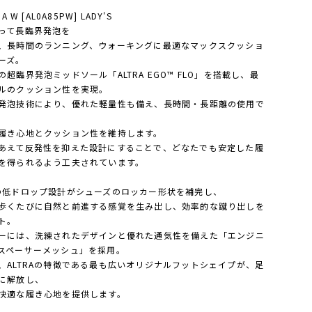
IA W [AL0A85PW] LADY'S
って長臨界発泡を
、長時間のランニング、ウォーキングに最適なマックスクッショ
ーズ。
の超臨界発泡ミッドソール「ALTRA EGO™ FLO」を搭載し、最
ルのクッション性を実現。
発泡技術により、優れた軽量性も備え、長時間・長距離の使用で
履き心地とクッション性を維持します。
あえて反発性を抑えた設計にすることで、どなたでも安定した履
を得られるよう工夫されています。
の低ドロップ設計がシューズのロッカー形状を補完し、
歩くたびに自然と前進する感覚を生み出し、効率的な蹴り出しを
ト。
ーには、洗練されたデザインと優れた通気性を備えた「エンジニ
スペーサーメッシュ」を採用。
、ALTRAの特徴である最も広いオリジナルフットシェイプが、足
に解放し、
快適な履き心地を提供します。