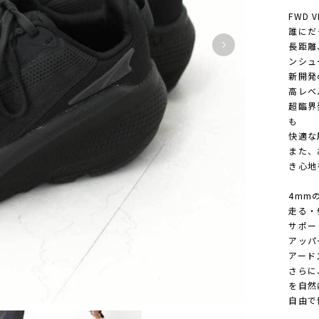
FWD V
誰にだ
長距離
ンシュ
新開発
高レベ
超臨界
も
快適な
また、
き心地
4mm
走る・
サポー
アッパ
アード
さらに
を自然
自由で