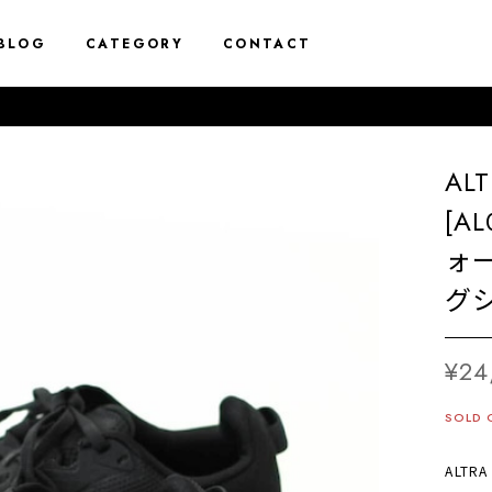
BLOG
CATEGORY
CONTACT
AL
[A
ォ
グシ
¥24
SOLD 
ALTR