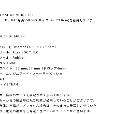
DINATION MODEL SIZE -
'S モデルは身長158cmでサイズus6(23.0cm)を着用していま
DUCT DETAILS -
】
5.3g（Womens US8.5 / 25.5cm）
ール：Altra EGO™ FLO
ソール：Rubber
ョン：Max
クハイト：33 mm/37 mm（ドロップ4mm）
ー：エンジニアード・スペーサーメッシュ
国】
IN VIETNAM
】
カー発表のサイズを表記させて頂いております。
カーからの納品時に既に靴箱が破損していることがございます。
体に不備がございません場合は、そのままの発送とさせていた
り、靴箱の補修をし発送とさせていただくことがございます。