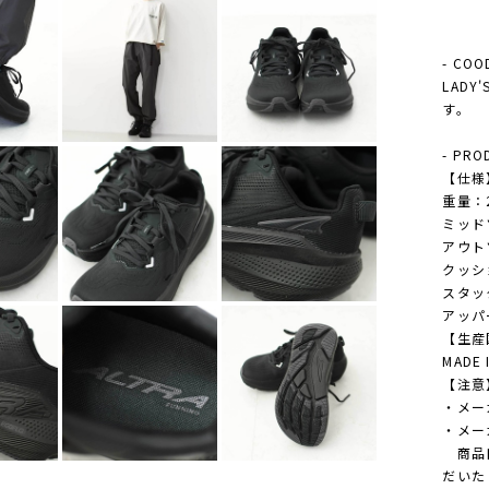
- COO
LADY
す。
- PRO
【仕様
重量：23
ミッドソ
アウト
クッシ
スタッ
アッパ
【生産
MADE 
【注意
・メー
・メー
商品自
だいた