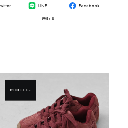
witter
LINE
Facebook
通報する