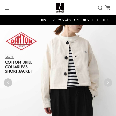
10%off クーポン発行中 クーポンコード「0131」