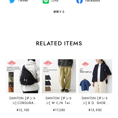
Twitter
LINE
Facebook
通報する
RELATED ITEMS
DANTON [ダント
DANTON [ダント
DANTON [ダント
ン] CORDURA
ン] W C/N Twill
ン] B.D. SHORT
CANVAS ONE
Double Pleated
SHIRT S/S [DT-
¥12,100
¥17,050
¥15,950
SHOULDER
Easy Pants [DT-
B0443DUG] B.D.
BAG「RHONE
E0212CNO] C/N
ショートシャツ シ