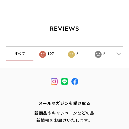
14」 [rhone14] コ
ツイルダブルタッ
ョートスリーブ・
ーデュラキャンバ
クイージーパン
デニムシャツ・ラ
スワンショルダー
ツ・2タックイー
イトデニムシャ
バッグ「ローヌ
ジーパンツ・ルー
ツ・ダンガリーシ
14」・ショルダー
ズパンツ・ゆった
ャツ・ボタンダウ
REVIEWS
バッグ・ワンショ
りシルエット・
ンシャツ・半袖シ
ルダー・デイリー
LADY'S
ャツ・ゆったりシ
ユース・14L・コ
[2026AW]
ルエット・LADY'S
ーデュラキャンバ
[2026SS]
ス・MEN'S /
すべて
197
6
2
LADY'S
[2026AW]
メールマガジンを受け取る
新商品やキャンペーンなどの最
新情報をお届けいたします。