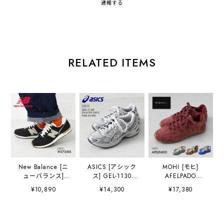
通報する
RELATED ITEMS
New Balance [ニ
ASICS [アシック
MOHI [モヒ]
ューバランス]
ス] GEL-1130
AFELPADO
W37330S
GLACIER.GREY/P
[AB713-11-AF] ス
¥10,890
¥14,300
¥17,380
[W37330S] レデ
URE.SILVER
ニーカー・カラフ
ィース スニーカ
[1203A609-
ル・おしゃれスニ
ー・ランニング・
GGPS] ゲ
ーカー・スエー
ウォーキング シュ
ル-1130・スニー
ド・カジュアル・