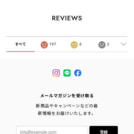
ーズ ・スエード・
カー・アウトド
シンプル・LADY'S
ローカットスニー
ア・タウンユー
[2026AW]
カー・ブラックス
ス・MEN'S /
REVIEWS
ニーカー・クラシ
LADY'S
ック・おしゃれス
[2026AW]
ニーカー・LADY'S
[2026AW]
すべて
197
6
2
メールマガジンを受け取る
新商品やキャンペーンなどの最
新情報をお届けいたします。
登録