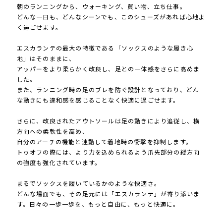
朝のランニングから、ウォーキング、買い物、立ち仕事。
どんな一日も、どんなシーンでも、このシューズがあれば心地よ
く過ごせます。
エスカランテの最大の特徴である「ソックスのような履き心
地」はそのままに、
アッパーをより柔らかく改良し、足との一体感をさらに高めま
した。
また、ランニング時の足のブレを防ぐ設計となっており、どん
な動きにも違和感を感じることなく快適に過ごせます。
さらに、改良されたアウトソールは足の動きにより追従し、横
方向への柔軟性を高め、
自分のアーチの機能と連動して着地時の衝撃を抑制します。
トゥオフの際には、より力を込められるよう爪先部分の縦方向
の強度も強化されています。
まるでソックスを履いているかのような快適さ。
どんな場面でも、その足元には「エスカランテ」が寄り添いま
す。日々の一歩一歩を、もっと自由に、もっと快適に。