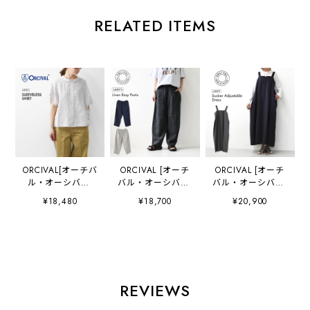
RELATED ITEMS
ORCIVAL[オーチバ
ORCIVAL [オーチ
ORCIVAL [オーチ
ル・オーシバル]
バル・オーシバル]
バル・オーシバル]
W SLEEVELESS
W Linen Easy
Sucker
¥18,480
¥18,700
¥20,900
SHIRT [OR-
Pants [OR-
Adjustable Dress
B0360LCH] スリ
E0300YLM] リネ
[OR-G0117PCS] サ
ーブレスシャツ・
ンイージーパン
ッカーアジャスタ
リネンシャツ・リ
ツ・イージーパン
ブルドレス・ワン
ネンブラウス・チ
ツ・リネンバレル
ピース・アジャス
ェック・フレンチ
パンツ・バレルパ
ター付き・サッカ
スリーブ・LADY'S
ンツ・ゆったりシ
ー素材・シボ感・
REVIEWS
[2026SS]
ルエット・LADY'S
LADY'S [2026SS]
[2026SS]