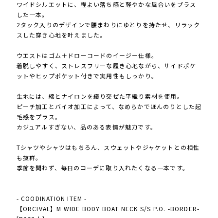
ワイドシルエットに、程よい落ち感と軽やかな風合いをプラス
した一本。
2タック入りのデザインで腰まわりにゆとりを持たせ、リラック
スした穿き心地を叶えました。
ウエストはゴム＋ドローコードのイージー仕様。
着脱しやすく、ストレスフリーな履き心地ながら、サイドポケ
ットやヒップポケット付きで実用性もしっかり。
生地には、綿とナイロンを織り交ぜた平織り素材を使用。
ピーチ加工とバイオ加工によって、なめらかでほんのりとした起
毛感をプラス。
カジュアルすぎない、品のある表情が魅力です。
Tシャツやシャツはもちろん、スウェットやジャケットとの相性
も抜群。
季節を問わず、毎日のコーデに取り入れたくなる一本です。
- COODINATION ITEM -
【ORCIVAL】M WIDE BODY BOAT NECK S/S P.O. -BORDER-