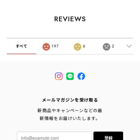
[2026AW]
クルーネック・長
ル・長袖・ワイド
袖・
シルエット・
LADY'S[2026AW]
LADY'S
REVIEWS
[2026AW]
すべて
197
6
2
メールマガジンを受け取る
新商品やキャンペーンなどの最
新情報をお届けいたします。
登録