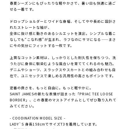
春夏シーズンにもぴったりな軽やかさで、暑い日も快適に過ご
せる一着です。
ドロップショルダーとワイドな身幅、そしてやや長めに設計さ
れたストレートな袖が、
全体に抜け感と動きのあるシルエットを演出。シンプルな着こ
なしでも“こなれ感”が生まれ、ラフなのにサマになる——まさ
に今の気分にフィットする一枚です。
上質なコットン素材は、しっかりとした耐久性を保ちつつ、洗
うたびに身体に馴染むような風合いを育ててくれるのも魅力。
デニムやショーツ、スラックスやスカートとの組み合わせも自
在で、ユニセックスで楽しめる汎用性の高さもポイントです。
定番の良さを、もっと自由に。もっと軽やかに。
SAINT JAMESの新たな表情が詰まった「PRIAC TEE LOOSE
BORDER」、この春夏のマストアイテムとしてぜひ取り入れて
みてください。
- COODINATION MODEL SIZE -
LADY`S 身長158cmでサイズT3を着用しています。