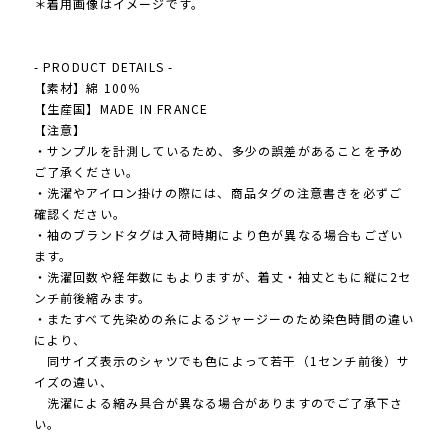
＊着用画像はイメージです。
- PRODUCT DETAILS -
【素材】綿 100％
【生産国】MADE IN FRANCE
【注意】
・サンプルを計測しているため、多少の誤差があることを予め
ご了承ください。
・洗濯やアイロン掛けの際には、商品タグの注意書きを必ずご
確認ください。
・袖のブランドタグは入荷時期により色が異なる場合もござい
ます。
・洗濯回数や経年数にもよりますが、着丈・袖丈ともに縦に2セ
ンチ前後縮みます。
・またすべて先染めの糸によるジャージーのため染色時間の違い
により、
同サイズ表示のシャツでも色によって若干（1センチ前後）サ
イズの違い、
洗濯による縮み具合が異なる場合がありますのでご了承下さ
い。