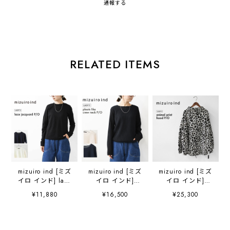
通報する
RELATED ITEMS
mizuiro ind [ミズ
mizuiro ind [ミズ
mizuiro ind [ミズ
イロ インド] lace
イロ インド]
イロ インド]
jacquard P/O [3-
pleats like crew
animal print hood
¥11,880
¥16,500
¥25,300
210070] レースジ
neck P/O [3-
P/O [3-230142]
ャカードプルオー
210071] プリーツ
アニマルプリント
バー・クルーネッ
ライククルーネッ
フードパーカー・
ク・長袖・LADY'S
クプルオーバー・
フード・アニマ