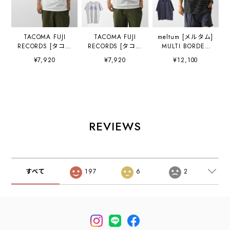
TACOMA FUJI
TACOMA FUJI
meltum [メルタム]
RECORDS [タコマ
RECORDS [タコマ
MULTI BORDER
フジレコード]
フジレコード]
S/S TEE [cs-
¥7,920
¥7,920
¥12,100
TACOMA OF
SPACE ECHO
0300-25] マルチボ
NOISE designed
MOLAM DUB
ーダーショートス
by Yunosuke [tf-
BAND Tee
リーブTシャツ・
of-noi] タコマオブ
designed by
半袖・オーバーサ
ノーズティー・半
MOOLA /
イズ・MEN'S /
袖Tシャツ・グラ
YANGGAO
LADY'S
フィックティー・
[space-e] タコマ
[2026AW]
REVIEWS
ロゴ・コラボ・
オブノーズティ
MEN'S / LADY'S
ー・半袖Tシャ
[2026SS]
ツ・グラフィック
ティー・ロゴ・コ
ラボ・MEN'S /
すべて
197
6
2
LADY'S [2026SS]
(TACOMA FUJI
REC)SPACE
ECHO