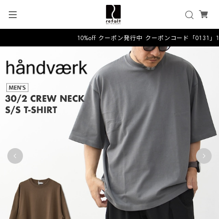
10%off クーポン発行中 クーポンコード「0131」