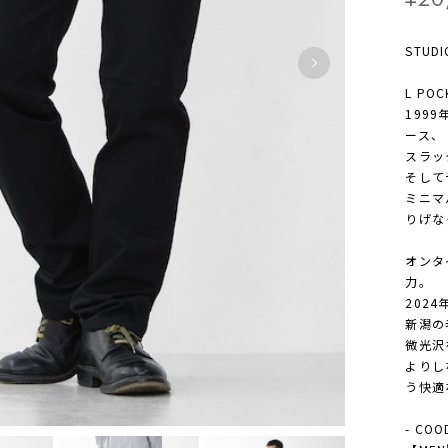
STUD
L POC
199
ース、
スラッ
そして
ミニマ
りげな
オンタ
力。
202
新潟の
微光沢
よりし
う快適
- COO