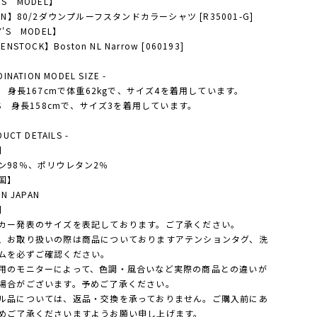
'S MODEL】
EN】80/2ダウンプルーフスタンドカラーシャツ [R35001-G]
Y'S MODEL】
ENSTOCK】Boston NL Narrow [060193]
DINATION MODEL SIZE -
'S 身長167cmで体重62kgで、サイズ4を着用しています。
Y'S 身長158cmで、サイズ3を着用しています。
DUCT DETAILS -
】
ン98％、ポリウレタン2％
国】
IN JAPAN
】
カー発表のサイズを表記しております。ご了承ください。
、お取り扱いの際は商品についておりますアテンションタグ、洗
ムを必ずご確認ください。
用のモニターによって、色調・風合いなど実際の商品との違いが
場合がございます。予めご了承ください。
ル品については、返品・交換を承っておりません。ご購入前にあ
めご了承くださいますようお願い申し上げます。