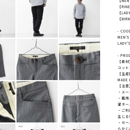
【MEN
【RIN
【LAD
【BIRK
- COO
MEN
LAD
- PRO
【素材
コット
【生産
MADE 
【注意
・メー
・着用
濯ネー
・ご利
生じる
・セー
らかじ