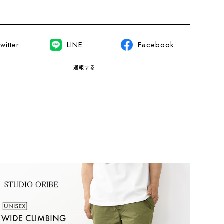
witter
LINE
Facebook
通報する