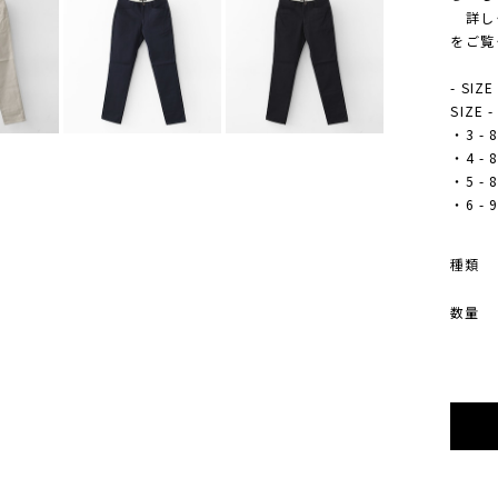
詳しく
をご覧
- SIZE
SIZE
・3 - 8
・4 - 8
・5 - 8
・6 - 9
種類
数量