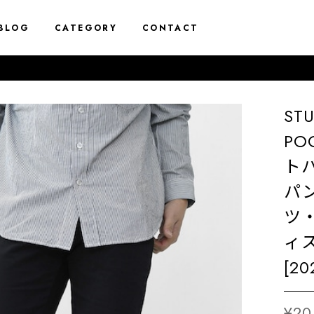
BLOG
CATEGORY
CONTACT
ST
PO
ト
パ
ツ
ィス
[20
¥20