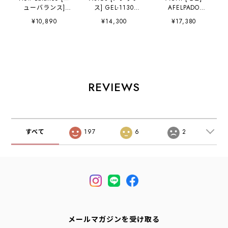
ューバランス]
ス] GEL-1130
AFELPADO
W37330S
GLACIER.GREY/P
[AB713-11-AF] ス
¥10,890
¥14,300
¥17,380
[W37330S] レデ
URE.SILVER
ニーカー・カラフ
ィース スニーカ
[1203A609-
ル・おしゃれスニ
ー・ランニング・
GGPS] ゲ
ーカー・スエー
ウォーキング シュ
ル-1130・スニー
ド・カジュアル・
ーズ ・スエード・
カー・アウトド
シンプル・LADY'S
ローカットスニー
ア・タウンユー
[2026AW]
カー・ブラックス
ス・MEN'S /
REVIEWS
ニーカー・クラシ
LADY'S
ック・おしゃれス
[2026AW]
ニーカー・LADY'S
[2026AW]
すべて
197
6
2
メールマガジンを受け取る