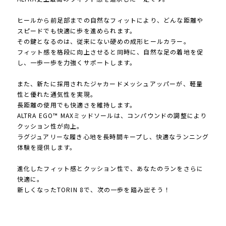
ヒールから前足部までの自然なフィットにより、どんな距離や
スピードでも快適に歩を進められます。
その鍵となるのは、従来にない硬めの成形ヒールカラー。
フィット感を格段に向上させると同時に、自然な足の着地を促
し、一歩一歩を力強くサポートします。
また、新たに採用されたジャカードメッシュアッパーが、軽量
性と優れた通気性を実現。
長距離の使用でも快適さを維持します。
ALTRA EGO™ MAXミッドソールは、コンパウンドの調整により
クッション性が向上。
ラグジュアリーな履き心地を長時間キープし、快適なランニング
体験を提供します。
進化したフィット感とクッション性で、あなたのランをさらに
快適に。
新しくなったTORIN 8で、次の一歩を踏み出そう！