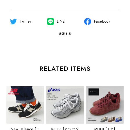
Twitter
LINE
Facebook
通報する
RELATED ITEMS
New Balance [ニ
ASICS [アシック
MOHI [モヒ]