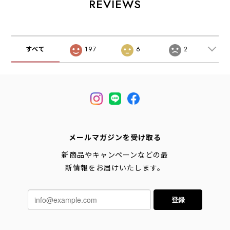
REVIEWS
ロゴ・コラボ・
オブノーズティ
MEN'S / LADY'S
ー・半袖Tシャ
[2026SS]
ツ・グラフィック
ティー・ロゴ・コ
ラボ・MEN'S /
すべて
197
6
2
LADY'S [2026SS]
(TACOMA FUJI
REC)SPACE
ECHO
メールマガジンを受け取る
新商品やキャンペーンなどの最
新情報をお届けいたします。
登録