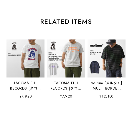
RELATED ITEMS
TACOMA FUJI
TACOMA FUJI
meltum [メルタム]
RECORDS [タコマ
RECORDS [タコマ
MULTI BORDER
フジレコード]
フジレコード]
S/S TEE [cs-
¥7,920
¥7,920
¥12,100
TACOMA OF
SPACE ECHO
0300-25] マルチボ
NOISE designed
MOLAM DUB
ーダーショートス
by Yunosuke [tf-
BAND Tee
リーブTシャツ・
of-noi] タコマオブ
designed by
半袖・オーバーサ
ノーズティー・半
MOOLA /
イズ・MEN'S /
袖Tシャツ・グラ
YANGGAO
LADY'S
フィックティー・
[space-e] タコマ
[2026AW]