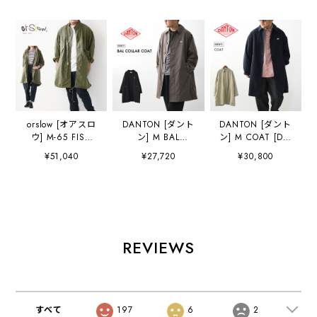
orslow [オアスロ
DANTON [ダント
DANTON [ダント
ウ] M-65 FISH
ン] M BAL
ン] M COAT [DT-
TAIL COAT ARMY
COLLAR COAT
A0768TNY] メン
¥51,040
¥27,720
¥30,800
GREEN [03-6065-
[DT-A0702WLX]
ズ コート・ロング
76] M-65 フッシ
バルカラーコー
丈コート・ステン
ュ テール コー
ト・ステンカラー
カラーコート・ス
ト・ミリタリーコ
コート・バルマカ
プリングコート・
ート・モッズコー
ーンコート・ウー
春コート・アウタ
ト・ロングコー
ルライク・クラシ
ー・MEN'S
ト・
ック・MEN'S
[2026SS]
REVIEWS
MEN'S[2025AW]
[2025AW]
すべて
197
6
2