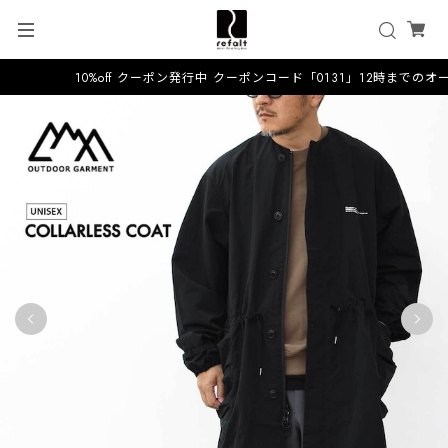
10%off クーポン発行中 クーポンコード「0131」12時までのオ