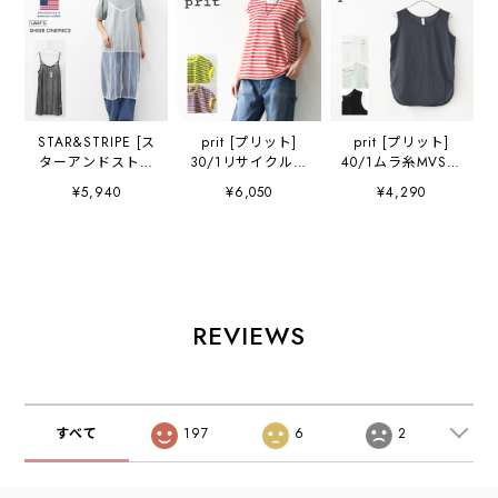
STAR&STRIPE [ス
prit [プリット]
prit [プリット]
ターアンドストラ
30/1リサイクル天
40/1ムラ糸MVSハ
イプ] SHEER
竺カラーボーダー
イゲージ天竺ラウ
¥5,940
¥6,050
¥4,290
ONEPIECE
フレンチスリーブ
ンドヘムノースリ
[SSMD-089] シア
[P91622] ボーダ
ーブ [P92638] ノ
ーワンピース・シ
ーTシャツ・フレ
ースリーブ・ノー
アーキャミソール
ンチスリーブ・ク
スリーブTシャ
ワンピース・レー
ルーネック・デイ
ツ・タンクトッ
スワンピース・レ
リーユース・
プ・インナー・コ
イヤード・LADY'S
LADY'S [2026SS]
ットン・LADY'S
REVIEWS
[2026SS]
[2026SS]
すべて
197
6
2