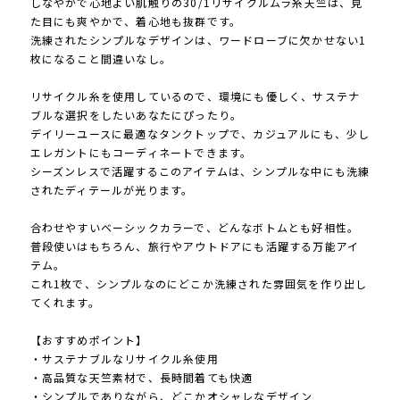
しなやかで心地よい肌触りの30/1リサイクルムラ糸天竺は、見
た目にも爽やかで、着心地も抜群です。
洗練されたシンプルなデザインは、ワードローブに欠かせない1
枚になること間違いなし。
リサイクル糸を使用しているので、環境にも優しく、サステナ
ブルな選択をしたいあなたにぴったり。
デイリーユースに最適なタンクトップで、カジュアルにも、少し
エレガントにもコーディネートできます。
シーズンレスで活躍するこのアイテムは、シンプルな中にも洗練
されたディテールが光ります。
合わせやすいベーシックカラーで、どんなボトムとも好相性。
普段使いはもちろん、旅行やアウトドアにも活躍する万能アイ
テム。
これ1枚で、シンプルなのにどこか洗練された雰囲気を作り出し
てくれます。
【おすすめポイント】
・サステナブルなリサイクル糸使用
・高品質な天竺素材で、長時間着ても快適
・シンプルでありながら、どこかオシャレなデザイン