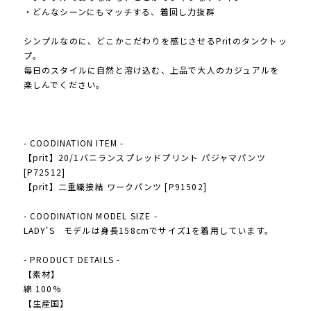
・どんなシーンにもマッチする、着回し力抜群
シンプルなのに、どこかこだわりを感じさせるPritのタンクトッ
プ。
毎日のスタイルに自然と溶け込む、上品で大人のカジュアルを
楽しんでください。
- COODINATION ITEM -
【prit】20/1バニランスプレッドプリント パジャマパンツ
[P72512]
【prit】二重織接結 ワークパンツ [P91502]
- COODINATION MODEL SIZE -
LADY'S モデルは身長158cmでサイズ1を着用しています。
- PRODUCT DETAILS -
【素材】
綿 100%
【生産国】