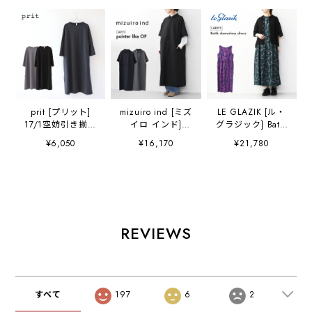
prit [プリット]
mizuiro ind [ミズ
LE GLAZIK [ル・
17/1空妨引き揃え
イロ インド]
グラジック] Batik
天竺ボートネック
painter like OP
sleeveless
¥6,050
¥16,170
¥21,780
マキシワンピース
[1-250073] ペイン
dress[LG-
[P90568] ワンピ
ターライクワンピ
G0121BTK] バテ
ース・コットンワ
ース・ワンピー
ィック ノースリー
ンピース・マキシ
ス・シャツワンピ
ブワンピース・ワ
丈ワンピース・
ース・半袖シャツ
ンピース・スリー
LADY'S [2024AW]
ワンピース・
ブレス・Aライ
LADY'S [2025AW]
ン・ギャザー・リ
REVIEWS
ゾート・LADY'S
[2025SS]
すべて
197
6
2