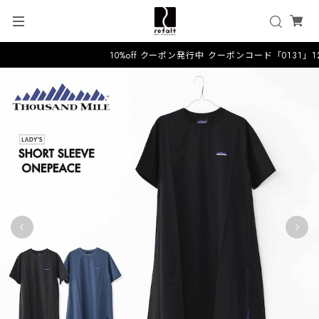
10%off クーポン発行中 クーポンコード「0131」