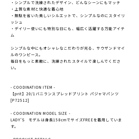
・シンプルで洗練されたデザイン、どんなシーンにもマッチ
・上質な素材と快適な着心地
・無駄を省いた美しいシルエットで、シンプルなのにスタイリ
ッシュ
・デイリー使いにも特別な日にも、幅広く活躍する万能アイテ
ム
シンプルな中にもオシャレなこだわりが光る、サウザンドマイ
ルのワンピース。
毎日をもっと素敵に、洗練されたスタイルで楽しんでくださ
い。
- COODINATION ITEM -
【prit】20/1バニランスプレッドプリント パジャマパンツ
[P72512]
- COODINATION MODEL SIZE -
LADY'S モデルは身長158cmでサイズFREEを着用していま
す。