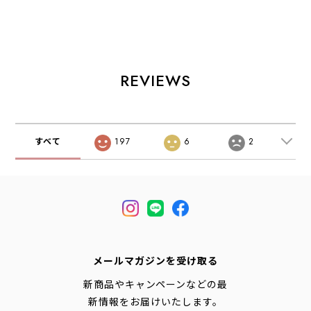
BAG「RHONE
E0212CNO] C/N
ショートシャツ シ
14」 [rhone14] コ
ツイルダブルタッ
ョートスリーブ・
ーデュラキャンバ
クイージーパン
デニムシャツ・ラ
スワンショルダー
ツ・2タックイー
イトデニムシャ
バッグ「ローヌ
ジーパンツ・ルー
ツ・ダンガリーシ
14」・ショルダー
ズパンツ・ゆった
ャツ・ボタンダウ
REVIEWS
バッグ・ワンショ
りシルエット・
ンシャツ・半袖シ
ルダー・デイリー
LADY'S
ャツ・ゆったりシ
ユース・14L・コ
[2026AW]
ルエット・LADY'S
ーデュラキャンバ
[2026SS]
ス・MEN'S /
すべて
197
6
2
LADY'S
[2026AW]
メールマガジンを受け取る
新商品やキャンペーンなどの最
新情報をお届けいたします。