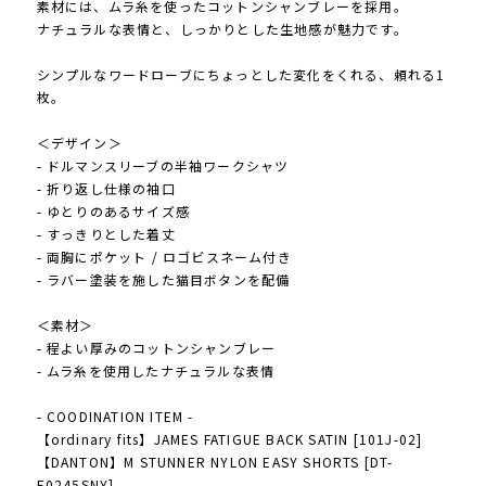
素材には、ムラ糸を使ったコットンシャンブレーを採用。
ナチュラルな表情と、しっかりとした生地感が魅力です。
シンプルなワードローブにちょっとした変化をくれる、頼れる1
枚。
＜デザイン＞
- ドルマンスリーブの半袖ワークシャツ
- 折り返し仕様の袖口
- ゆとりのあるサイズ感
- すっきりとした着丈
- 両胸にポケット / ロゴビスネーム付き
- ラバー塗装を施した猫目ボタンを配備
＜素材＞
- 程よい厚みのコットンシャンブレー
- ムラ糸を使用したナチュラルな表情
- COODINATION ITEM -
【ordinary fits】JAMES FATIGUE BACK SATIN [101J-02]
【DANTON】M STUNNER NYLON EASY SHORTS [DT-
E0245SNY]