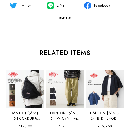
Twitter
LINE
Facebook
通報する
RELATED ITEMS
DANTON [ダント
DANTON [ダント
DANTON [ダント
ン] CORDURA
ン] W C/N Twill
ン] B.D. SHORT
CANVAS ONE
Double Pleated
SHIRT S/S [DT-
¥12,100
¥17,050
¥15,950
SHOULDER
Easy Pants [DT-
B0443DUG] B.D.