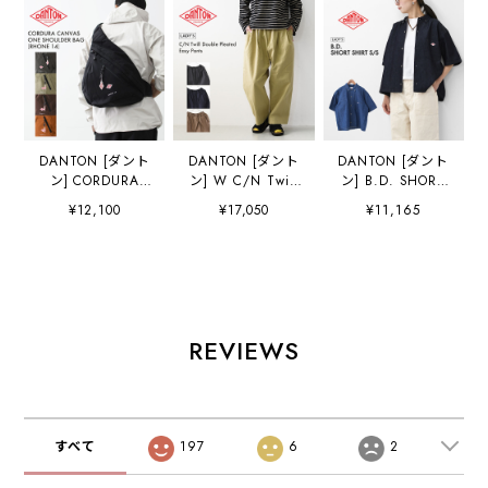
DANTON [ダント
DANTON [ダント
DANTON [ダント
ン] CORDURA
ン] W C/N Twill
ン] B.D. SHORT
CANVAS ONE
Double Pleated
SHIRT S/S [DT-
¥12,100
¥17,050
¥11,165
SHOULDER
Easy Pants [DT-
B0443DUG] B.D.
BAG「RHONE
E0212CNO] C/N
ショートシャツ シ
14」 [rhone14] コ
ツイルダブルタッ
ョートスリーブ・
ーデュラキャンバ
クイージーパン
デニムシャツ・ラ
スワンショルダー
ツ・2タックイー
イトデニムシャ
バッグ「ローヌ
ジーパンツ・ルー
ツ・ダンガリーシ
14」・ショルダー
ズパンツ・ゆった
ャツ・ボタンダウ
REVIEWS
バッグ・ワンショ
りシルエット・
ンシャツ・半袖シ
ルダー・デイリー
LADY'S
ャツ・ゆったりシ
ユース・14L・コ
[2026AW]
ルエット・LADY'S
ーデュラキャンバ
[2026SS]
ス・MEN'S /
すべて
197
6
2
LADY'S
[2026AW]