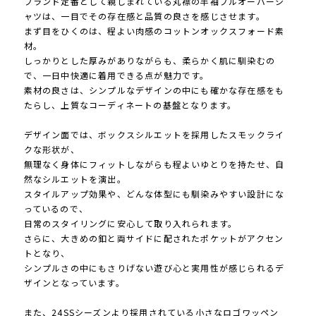
ブランド定番として親しまれている丸襟の半袖プルオーバーシ
ャツは、一目でその存在感と品質の良さを感じさせます。
まず目をひくのは、程よい肉感のコットンオックスフォード素
材。
しっかりとした厚みがありながらも、柔らかく肌に馴染むの
で、一日中快適に着用できる点が魅力です。
素材の良さは、シンプルなデザインの中にも確かな存在感をも
たらし、上質なコーディネートの基盤となります。
デザイン面では、ボックスシルエットを採用したスモックライ
クな形状が、
無理なく身体にフィットしながらも程よいゆとりを持たせ、自
然なシルエットを演出。
スタイルアップ効果や、どんな体型にも馴染みやすい設計にな
っているので、
日常のスタイリングに安心して取り入れられます。
さらに、大きめの釦と両サイドに配されたポケットがアクセン
トとなり、
シンプルさの中にもさりげない遊び心と実用性が感じられるデ
ザインとなっています。
また、24SSシーズンより採用されている小さなロゴワッペン