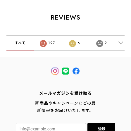
ギフト・スニーカ
カー・アウトド
スカーフ・柄スカ
ーソックス・カラ
ア・タウンユー
ーフ・バンダナ・
ーソックス・国
ス・MEN'S /
小物・大人かわい
REVIEWS
産・MEN'S /
LADY'S
い・ LADY'S
LADY'S
[2026AW]
[2026AW]
[2026AW]
すべて
197
6
2
メールマガジンを受け取る
新商品やキャンペーンなどの最
新情報をお届けいたします。
登録