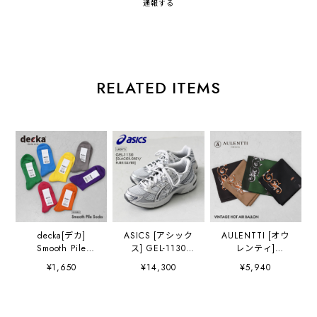
通報する
RELATED ITEMS
decka[デカ]
ASICS [アシック
AULENTTI [オウ
Smooth Pile
ス] GEL-1130
レンティ]
Socks [de-34] ス
GLACIER.GREY/P
VINTAGE HOT
¥1,650
¥14,300
¥5,940
ムースパイルソッ
URE.SILVER
AIR BALLON(気
クス・日本製・靴
[1203A609-
球) [LA-J9775] ヴ
下・ショート丈・
GGPS] ゲ
ィンテージ ホット
プレゼントにも・
ル-1130・スニー
エアー バルーン・