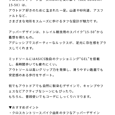
15-50〉は、
アウトドア好きのために生まれた一足。山道や砂利道、アスフ
ァルトなど、
さまざまな地形をスムーズに歩けるタフな設計が魅力です。
アッパーデザインは、トレイル競技用のスパイク“15-50”から
着想を得たもの。
アグレッシブでスポーティーなルックスが、足元に存在感をプラ
スしてくれます。
ミッドソールにはASICS独自のクッショニング“GEL”を搭載
し、長時間歩いても疲れにくい。
アウトソールは高いグリップ力を発揮し、滑りやすい路面でも
安定感のある歩行をサポート。
街でもアウトドアでも自然に馴染むデザインで、キャンプやフ
ェスなどアクティブなシーンにもぴったり。
もちろん、普段使いでもコーデにしっくりハマります。
▼おすすめポイント
・クロスカントリースパイク由来のタフなアッパーデザイン