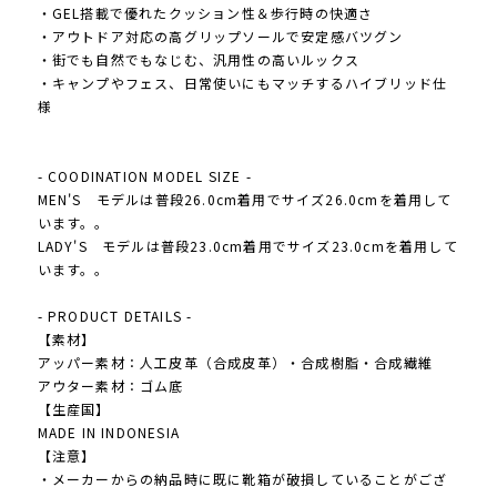
・GEL搭載で優れたクッション性＆歩行時の快適さ
・アウトドア対応の高グリップソールで安定感バツグン
・街でも自然でもなじむ、汎用性の高いルックス
・キャンプやフェス、日常使いにもマッチするハイブリッド仕
様
- COODINATION MODEL SIZE -
MEN'S モデルは普段26.0cm着用でサイズ26.0cmを着用して
います。。
LADY'S モデルは普段23.0cm着用でサイズ23.0cmを着用して
います。。
- PRODUCT DETAILS -
【素材】
アッパー素材：人工皮革（合成皮革）・合成樹脂・合成繊維
アウター素材：ゴム底
【生産国】
MADE IN INDONESIA
【注意】
・メーカーからの納品時に既に靴箱が破損していることがござ