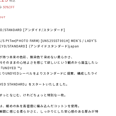
税込
0
50%OFF
OUT
ED/STANDARD [アンダイド/スタンダード]
S/S PtTee(PHOTO FARM) [UNS25SST001H] MEN'S / LADY'S
EYD/STANDARD】(アンダイドスタンダード)japan
が持つ本来の色彩、無染色で染めない柔らかさ、
料そのままの心地よさを感じて欲しいという観点から誕生したレ
UNDYED ™』
WよりUNDYEDレーベルをよりスタンダードに提案、構成したライ
DYED STANDARD』をスタートいたしました。
すっとなじむ、けれどちょっと特別な一枚。
は、細めの糸を高密度に編み込んだコットンを使用。
瞬間に感じる柔らかさと、しっかりとした安心感のある厚みが特