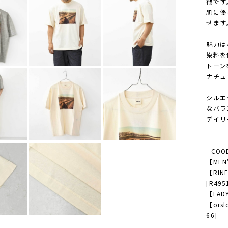
徴です
肌に優
せます
魅力は
染料を
トーン
ナチュ
シルエ
なバラ
デイリ
- COO
【MEN
【RI
[R495
【LAD
【orsl
66]