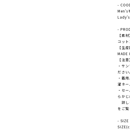
- COO
Men
Lad
- PRO
【素材
コットン
【生産
MADE 
【注意
・サン
ださい
・着用
濯ネー
・セー
らかじ
詳しく
をご覧
- SIZE
SIZE(