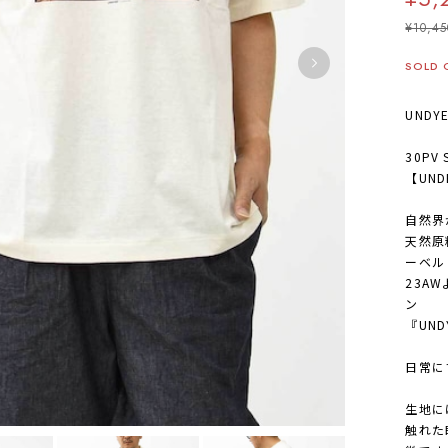
¥10,45
SOLD 
UNDY
30PV 
【UND
自然界
天然原
ーベル『
23A
ン
『UN
日常に
生地に
触れた