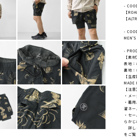
- COO
【ROAR
【ALTR
- COO
MEN
- PRO
【素材
表地：
裏地：
【生産
MADE 
【注意
・メー
・着用
濯ネー
・セー
らかじ
詳しく
をご覧