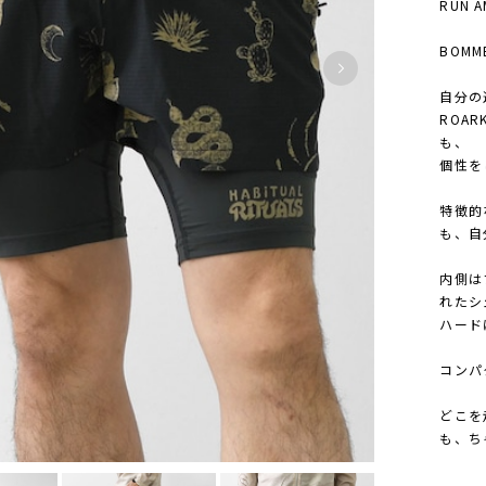
RUN 
BOMME
自分の
ROAR
も、
個性を
特徴的
も、自
内側は
れたシ
ハード
コンパ
どこを
も、ち