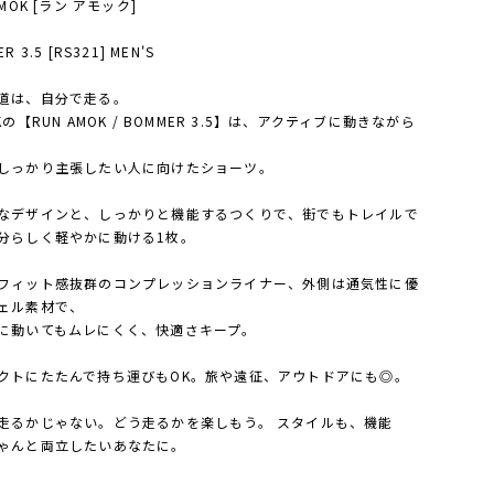
AMOK [ラン アモック]
R 3.5 [RS321] MEN'S
道は、自分で走る。
Kの【RUN AMOK / BOMMER 3.5】は、アクティブに動きながら
しっかり主張したい人に向けたショーツ。
なデザインと、しっかりと機能するつくりで、街でもトレイルで
分らしく軽やかに動ける1枚。
フィット感抜群のコンプレッションライナー、外側は通気性に優
ェル素材で、
に動いてもムレにくく、快適さキープ。
クトにたたんで持ち運びもOK。旅や遠征、アウトドアにも◎。
走るかじゃない。どう走るかを楽しもう。 スタイルも、機能
ゃんと両立したいあなたに。