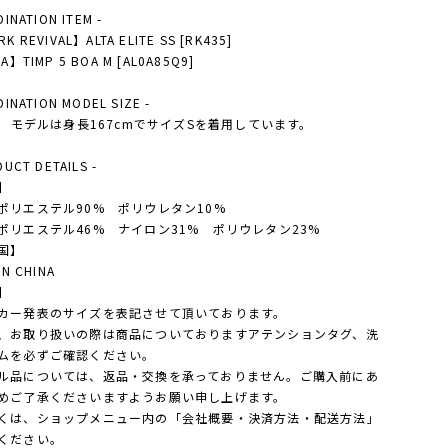
DINATION ITEM -
K REVIVAL】ALTA ELITE SS [RK435]
A】TIMP 5 BOA M [AL0A85Q9]
DINATION MODEL SIZE -
'S モデルは身長167cmでサイズSを着用しています。
DUCT DETAILS -
】
ポリエステル90% ポリウレタン10%
ポリエステル46% ナイロン31% ポリウレタン23%
国】
IN CHINA
】
カー発表のサイズを表記させて頂いております。
、お取り扱いの際は商品についておりますアテンションタグ、洗
ムを必ずご確認ください。
ル品については、返品・交換を承っておりません。ご購入前にあ
めご了承くださいますようお願い申し上げます。
は、ショップメニュー内の「会社概要・決済方法・配送方法」
ください。