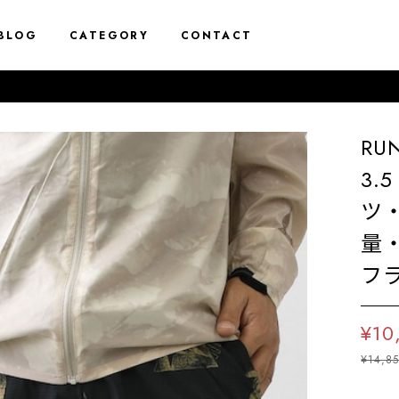
BLOG
CATEGORY
CONTACT
RU
3.
ツ
量
フラ
¥10
¥14,8