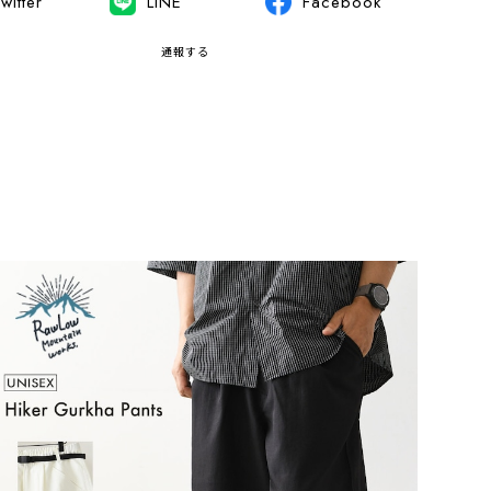
witter
LINE
Facebook
通報する