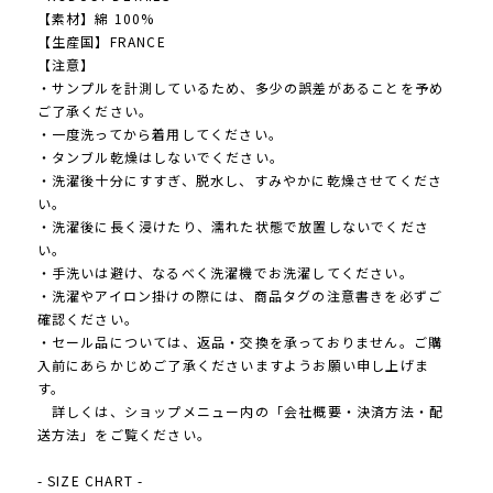
【素材】綿 100%
【生産国】FRANCE
【注意】
・サンプルを計測しているため、多少の誤差があることを予め
ご了承ください。
・一度洗ってから着用してください。
・タンブル乾燥はしないでください。
・洗濯後十分にすすぎ、脱水し、すみやかに乾燥させてくださ
い。
・洗濯後に長く浸けたり、濡れた状態で放置しないでくださ
い。
・手洗いは避け、なるべく洗濯機でお洗濯してください。
・洗濯やアイロン掛けの際には、商品タグの注意書きを必ずご
確認ください。
・セール品については、返品・交換を承っておりません。ご購
入前にあらかじめご了承くださいますようお願い申し上げま
す。
詳しくは、ショップメニュー内の「会社概要・決済方法・配
送方法」をご覧ください。
- SIZE CHART -