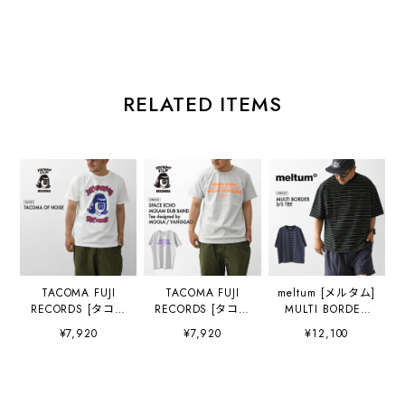
RELATED ITEMS
TACOMA FUJI
TACOMA FUJI
meltum [メルタム]
RECORDS [タコマ
RECORDS [タコマ
MULTI BORDER
フジレコード]
フジレコード]
S/S TEE [cs-
¥7,920
¥7,920
¥12,100
TACOMA OF
SPACE ECHO
0300-25] マルチボ
NOISE designed
MOLAM DUB
ーダーショートス
by Yunosuke [tf-
BAND Tee
リーブTシャツ・
of-noi] タコマオブ
designed by
半袖・オーバーサ