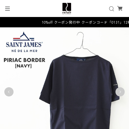
10%off クーポン発行中 クーポンコード「0131」1