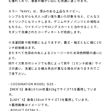
も優れており、春夏の暖かい日にも快適に過ごせます。
カラー「NAVY」は、深みのある上品なネイビー。
シンプルながらも大人っぽい落ち着いた印象を与え、どんなス
タイリングにもマッチします。デニムやチノパンツとの相性は
もちろん、ワイドパンツやロングスカートと合わせることで、
モダンで洗練されたコーディネートが完成します。
※洗濯回数や経年数にもよりますが、着丈・袖丈ともに縦に2セ
ンチ前後縮みます。
またすべて先染めの糸によるジャージーのため染色時間の違いに
より、
同サイズ表示のシャツでも色によって若干（1センチ前後）サイ
ズの違い、洗濯による縮み具合が異なる場合がありますのでご
了承下さい。
- COODINATION MODEL SIZE -
【MEN'S】身長167cm体重62kgでサイズT5を着用していま
す。
【LADY`S】身長158cmでサイズT3を着用しています。
＊着用画像はイメージです。
- RODUCT DETAILS -