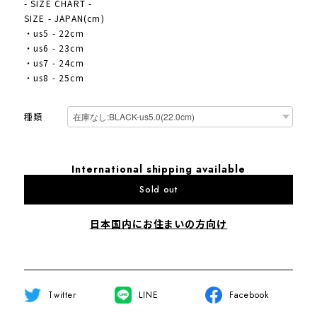
- SIZE CHART -
SIZE - JAPAN(cm)
・us5 - 22cm
・us6 - 23cm
・us7 - 24cm
・us8 - 25cm
種類
International shipping available
Sold out
日本国内にお住まいの方向け
Twitter
LINE
Facebook