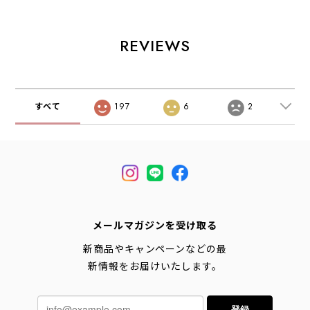
ル・ストラップサ
ラップサンダル・
アウトドアサンダ
ンダル・スポーツ
スポーツサンダ
ル・ストラップサ
サンダル・コンフ
ル・コンフォート
ンダル・スポーツ
ォートサンダル・
サンダル・クッシ
サンダル・コンフ
REVIEWS
クッション性・キ
ョン性・キャン
ォートサンダル・
ャンプ・ 海・川・
プ・ 海・川・水遊
キャンプ・ 海・
水遊び・LADY'S
び・MEN'S
川・水遊び・
[2026SS]
[2026SS]
MEN'S [2026SS]
すべて
197
6
2
メールマガジンを受け取る
新商品やキャンペーンなどの最
新情報をお届けいたします。
登録