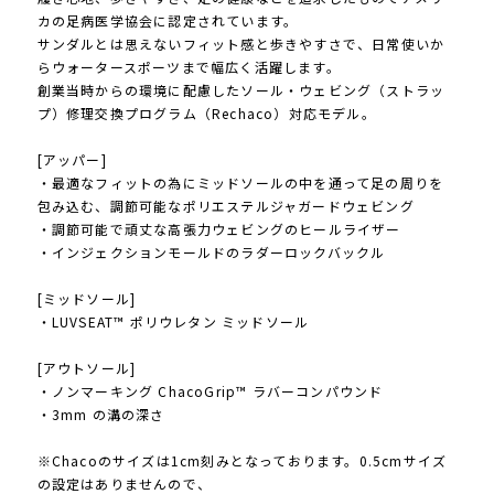
カの足病医学協会に認定されています。
サンダルとは思えないフィット感と歩きやすさで、日常使いか
らウォータースポーツまで幅広く活躍します。
創業当時からの環境に配慮したソール・ウェビング（ストラッ
プ）修理交換プログラム（Rechaco）対応モデル。
[アッパー]
・最適なフィットの為にミッドソールの中を通って足の周りを
包み込む、調節可能なポリエステルジャガードウェビング
・調節可能で頑丈な高張力ウェビングのヒールライザー
・インジェクションモールドのラダーロックバックル
[ミッドソール]
・LUVSEAT™ ポリウレタン ミッドソール
[アウトソール]
・ノンマーキング ChacoGrip™ ラバーコンパウンド
・3mm の溝の深さ
※Chacoのサイズは1cm刻みとなっております。0.5cmサイズ
の設定はありませんので、