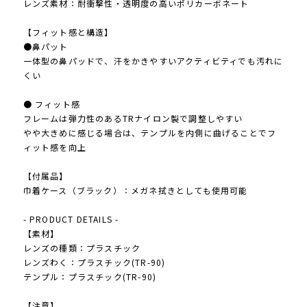
レンズ素材：耐衝撃性・透明度の高いポリカーボネート
【フィット感と構造】
●鼻パット
一体型の鼻パッドで、汗をかきやすいアクティビティでも汚れに
くい
● フィット感
フレームは弾力性のあるTRナイロン製で調整しやすい
やや大きめに感じる場合は、テンプルを内側に曲げることでフ
ィット感を向上
【付属品】
巾着ケース（ブラック）：メガネ拭きとしても使用可能
- PRODUCT DETAILS -
【素材】
レンズの種類：プラスチック
レンズわく：プラスチック(TR-90)
テンプル：プラスチック(TR-90)
【注意】