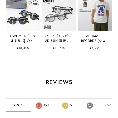
OWL MILS [アウ
IZIPIZI [イジピジ]
TACOMA FUJI
ルミルズ] Var /
#D SUN 調光レン
RECORDS [タコマ
BLUE LAVEL [bl-
ズ [d-sun-shade]
フジレコード]
¥15,400
¥10,780
¥7,920
008] ヴァール・サ
SUN LIGHT
TACOMA OF
ングラス・
ADAPTIVE・サン
NOISE designed
sunglass・偏光レ
グラス・スキー・
by Yunosuke [tf-
ンズ・ハイコント
スノーボード・ア
of-noi] タコマオブ
ラストレンズ・ア
ウトドア・フェ
ノーズティー・半
ウトドア・ポリカ
ス・日よけ・UVカ
袖Tシャツ・グラ
ーボネート・
ット・夏小物・ア
フィックティー・
REVIEWS
MEN'S/LADY'S
クセサリー・アイ
ロゴ・コラボ・
[2026AW]
ガード・MEN'S /
MEN'S / LADY'S
LADY'S
[2026SS]
[2026AW]
すべて
197
6
2