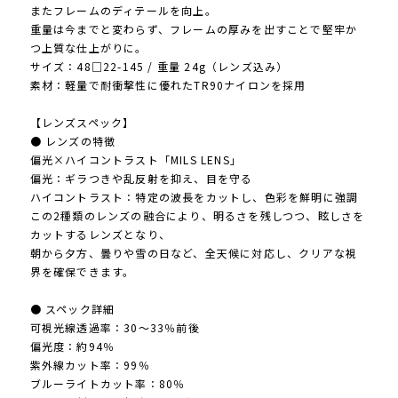
またフレームのディテールを向上。
重量は今までと変わらず、フレームの厚みを出すことで堅牢か
つ上質な仕上がりに。
サイズ：48□22-145 / 重量 24g（レンズ込み）
素材：軽量で耐衝撃性に優れたTR90ナイロンを採用
【レンズスペック】
● レンズの特徴
偏光×ハイコントラスト「MILS LENS」
偏光：ギラつきや乱反射を抑え、目を守る
ハイコントラスト：特定の波長をカットし、色彩を鮮明に強調
この2種類のレンズの融合により、明るさを残しつつ、眩しさを
カットするレンズとなり、
朝から夕方、曇りや雪の日など、全天候に対応し、クリアな視
界を確保できます。
● スペック詳細
可視光線透過率：30～33％前後
偏光度：約94％
紫外線カット率：99％
ブルーライトカット率：80％