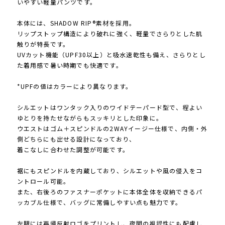
いやすい軽量パンツです。
本体には、SHADOW RIP®素材を採用。
リップストップ構造により破れに強く、軽量でさらりとした肌
触りが特長です。
UVカット機能（UPF30以上）と吸水速乾性も備え、さらりとし
た着用感で暑い時期でも快適です。
*UPFの値はカラーにより異なります。
シルエットはワンタック入りのワイドテーパード型で、程よい
ゆとりを持たせながらもスッキリとした印象に。
ウエストはゴム＋スピンドルの2WAYイージー仕様で、内側・外
側どちらにも出せる設計になっており、
着こなしに合わせた調整が可能です。
裾にもスピンドルを内蔵しており、シルエットや風の侵入をコ
ントロール可能。
また、右後ろのファスナーポケットに本体全体を収納できるパ
ッカブル仕様で、バッグに常備しやすい点も魅力です。
左腿には再帰反射ロゴをプリントし、夜間の視認性にも配慮し