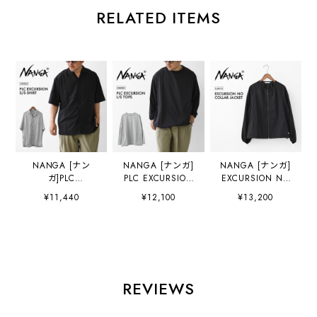
RELATED ITEMS
NANGA [ナン
NANGA [ナンガ]
NANGA [ナンガ]
ガ]PLC
PLC EXCURSION
EXCURSION NO
EXCURSION S/S
L/S TOPS
COLLAR JACKET
¥11,440
¥12,100
¥13,200
SHIRT [N2610-
[N2610-1L119A]
W [N2611-
1J120A] PLC エク
PLC エクスカーシ
1A084B] エクスカ
スカーション ショ
ョン ロングスリー
ーション ノーカラ
ートスリーブ シャ
ブ トップス・ロン
ージャケット （ウ
ツ・半袖シャツ・
グスリーブ・コン
ィメンズ）・羽織
軽量・UVカット・
シールファスナ
り・ゆったりシル
パッカブル・旅
ー・パッカブル・
エット・アウタ
REVIEWS
行・出張・キャン
軽量・UVカット・
ー・シンプル・軽
プ・アウトドア・
吸水速乾・旅行・
量・LADY'S