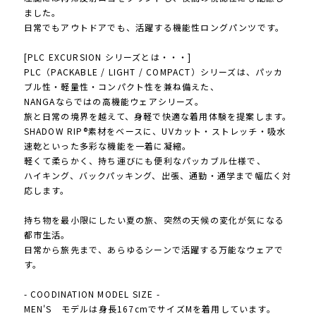
ました。
日常でもアウトドアでも、活躍する機能性ロングパンツです。
[PLC EXCURSION シリーズとは・・・]
PLC（PACKABLE / LIGHT / COMPACT）シリーズは、パッカ
ブル性・軽量性・コンパクト性を兼ね備えた、
NANGAならではの高機能ウェアシリーズ。
旅と日常の境界を越えて、身軽で快適な着用体験を提案します。
SHADOW RIP®素材をベースに、UVカット・ストレッチ・吸水
速乾といった多彩な機能を一着に凝縮。
軽くて柔らかく、持ち運びにも便利なパッカブル仕様で、
ハイキング、バックパッキング、出張、通勤・通学まで幅広く対
応します。
持ち物を最小限にしたい夏の旅、突然の天候の変化が気になる
都市生活。
日常から旅先まで、あらゆるシーンで活躍する万能なウェアで
す。
- COODINATION MODEL SIZE -
MEN'S モデルは身長167cmでサイズMを着用しています。