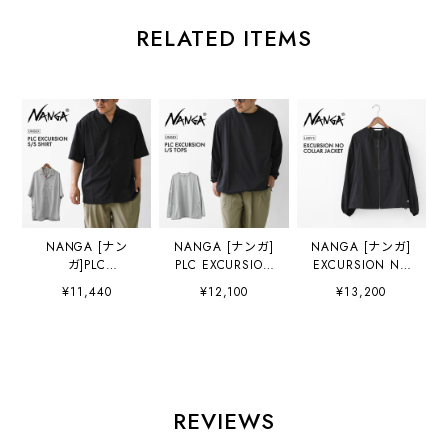
RELATED ITEMS
NANGA [ナン
NANGA [ナンガ]
NANGA [ナンガ]
ガ]PLC
PLC EXCURSION
EXCURSION NO
EXCURSION S/S
L/S TOPS
COLLAR JACKET
¥11,440
¥12,100
¥13,200
SHIRT [N2610-
[N2610-1L119A]
W [N2611-
1J120A] PLC エク
PLC エクスカーシ
1A084B] エクスカ
スカーション ショ
ョン ロングスリー
ーション ノーカラ
ートスリーブ シャ
ブ トップス・ロン
ージャケット （ウ
ツ・半袖シャツ・
グスリーブ・コン
ィメンズ）・羽織
軽量・UVカット・
シールファスナ
り・ゆったりシル
パッカブル・旅
ー・パッカブル・
エット・アウタ
REVIEWS
行・出張・キャン
軽量・UVカット・
ー・シンプル・軽
プ・アウトドア・
吸水速乾・旅行・
量・LADY'S