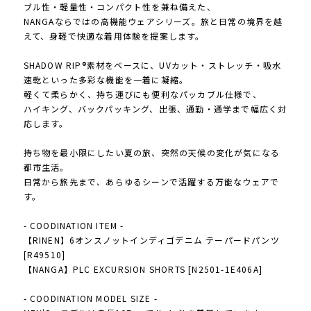
ブル性・軽量性・コンパクト性を兼ね備えた、
NANGAならではの高機能ウェアシリーズ。旅と日常の境界を越
えて、身軽で快適な着用体験を提案します。
SHADOW RIP®素材をベースに、UVカット・ストレッチ・吸水
速乾といった多彩な機能を一着に凝縮。
軽くて柔らかく、持ち運びにも便利なパッカブル仕様で、
ハイキング、バックパッキング、出張、通勤・通学まで幅広く対
応します。
持ち物を最小限にしたい夏の旅、突然の天候の変化が気になる
都市生活。
日常から旅先まで、あらゆるシーンで活躍する万能なウェアで
す。
- COODINATION ITEM -
【RINEN】6オンスノットインディゴデニム テーパードパンツ
[R49510]
【NANGA】PLC EXCURSION SHORTS [N2501-1E406A]
- COODINATION MODEL SIZE -