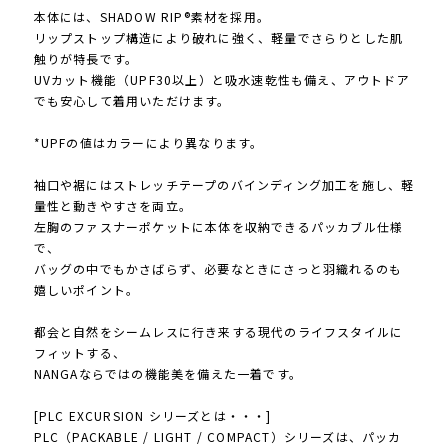
本体には、SHADOW RIP®素材を採用。
リップストップ構造により破れに強く、軽量でさらりとした肌
触りが特長です。
UVカット機能（UPF30以上）と吸水速乾性も備え、アウトドア
でも安心して着用いただけます。
*UPFの値はカラーにより異なります。
袖口や裾にはストレッチテープのバインディング加工を施し、軽
量性と動きやすさを両立。
左胸のファスナーポケットに本体を収納できるパッカブル仕様
で、
バッグの中でもかさばらず、必要なときにさっと羽織れるのも
嬉しいポイント。
都会と自然をシームレスに行き来する現代のライフスタイルに
フィットする、
NANGAならではの機能美を備えた一着です。
[PLC EXCURSION シリーズとは・・・]
PLC（PACKABLE / LIGHT / COMPACT）シリーズは、パッカ