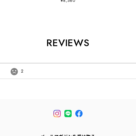
¥8,580
LADY'S [2026AW]
REVIEWS
2