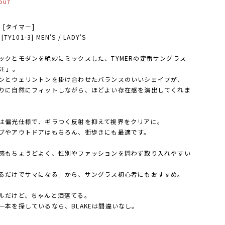
OUT
R [タイマー]
 [TY101-3] MEN'S / LADY'S
ックとモダンを絶妙にミックスした、TYMERの定番サングラス
KE」。
ンとウェリントンを掛け合わせたバランスのいいシェイプが、
りに自然にフィットしながら、ほどよい存在感を演出してくれま
は偏光仕様で、ギラつく反射を抑えて視界をクリアに。
ブやアウトドアはもちろん、街歩きにも最適です。
感もちょうどよく、性別やファッションを問わず取り入れやすい
るだけでサマになる」から、サングラス初心者にもおすすめ。
ルだけど、ちゃんと洒落てる。
一本を探しているなら、BLAKEは間違いなし。