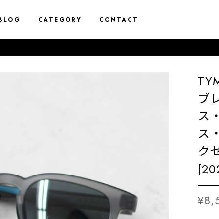
BLOG
CATEGORY
CONTACT
TYM
ブ
ス
ス
クセ
[20
¥8,