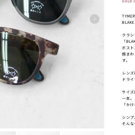
SOLD 
TYME
BLAKE
クラシ
「BLA
ボスト
顔まわ
す。
レンズ
ドライ
サイズ
一本。
「かけ
シンプ
そんな