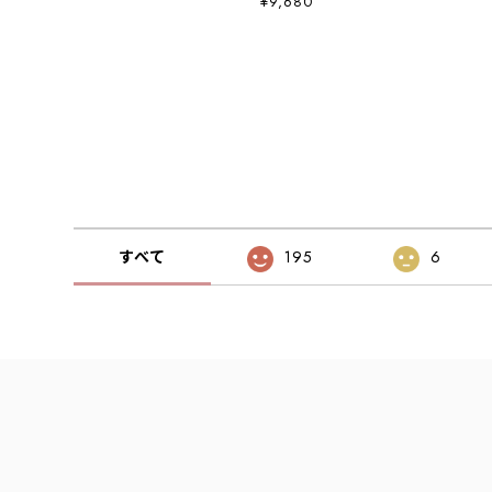
¥9,680
LADY'S [2026AW]
すべて
195
6