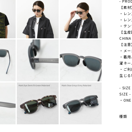
- PRO
【素材
・レン
・レン
・テン
【生産
CHINA
【注意
・メー
・着用
濯ネー
・ご利
生じる
- SIZE
SIZE
・ONE 
種類