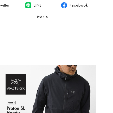
witter
LINE
Facebook
通報する