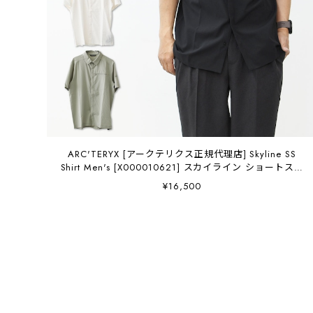
ARC'TERYX [アークテリクス正規代理店] Skyline SS
Shirt Men's [X000010621] スカイライン ショートスリ
ーブ シャツ メンズ・半袖・ハイキング・アウトドア・
¥16,500
軽量・速乾・MEN'S [2026SS]