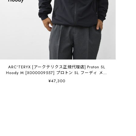
ARC'TERYX [アークテリクス正規代理店] Proton SL
Hoody M [X000009557] プロトン SL フーディ メン
ズ・クライミング・軽量・通気性・耐久性・MEN'S
¥47,300
[2026SS]