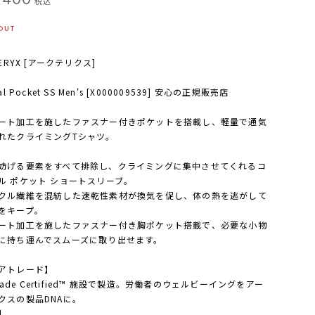
税込
OUT
TERYX [アークテリクス]
al Pocket SS Men's [X000009539] 安心の正規販売店
ート加工を施したファスナー付きポケットを搭載し、軽量で通気
れたクライミングTシャツ。
妨げる要素をすべて排除し、クライミングに集中させてくれるコ
ル ポケット ショートスリーブ。
クル繊維を混紡した速乾性素材が換気を促し、体の熱を逃がして
をキープ。
ート加工を施したファスナー付き胸ポケット搭載で、必要な小物
に持ち運んでスムーズに取り出せます。
アトレード】
 Trade Certified™ 施設で製造。労働者のウェルビーイングをアー
クスの製品DNAに。
】