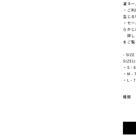
濯ネー
・ご利
生じる
・セー
らかじ
詳しく
をご覧
- SIZE
SIZE(
・S - 6
・M - 7
・L - 7
種類