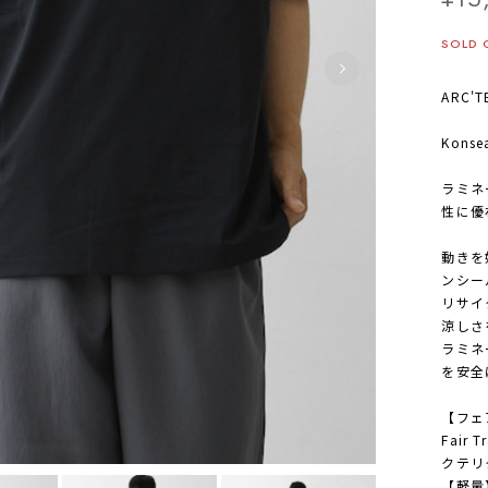
SOLD 
ARC'
Konse
ラミネ
性に優
動きを
ンシー
リサイ
涼しさ
ラミネ
を安全
【フェ
Fair
クテリ
【軽量