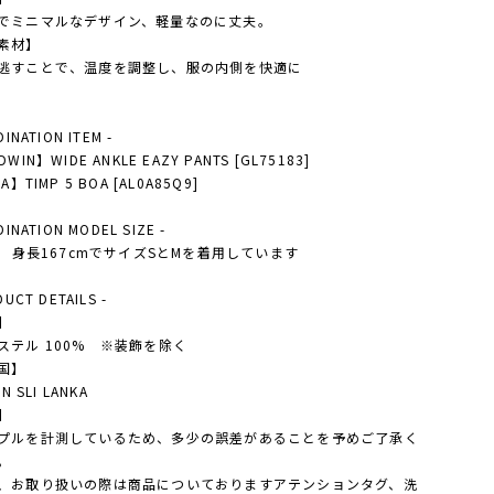
でミニマルなデザイン、軽量なのに丈夫。
素材】
逃すことで、温度を調整し、服の内側を快適に
DINATION ITEM -
WIN】WIDE ANKLE EAZY PANTS [GL75183]
A】TIMP 5 BOA [AL0A85Q9]
DINATION MODEL SIZE -
'S 身長167cmでサイズSとMを着用しています
DUCT DETAILS -
】
ステル 100% ※装飾を除く
国】
IN SLI LANKA
】
プルを計測しているため、多少の誤差があることを予めご了承く
。
、お取り扱いの際は商品についておりますアテンションタグ、洗