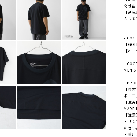
高性能
【通気
ムレを
- COO
【GOLD
【ALTR
- COO
MEN
- PRO
【素材
ポリエ
【生産
MADE 
【注意
・サン
ださい
・着用