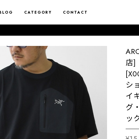
BLOG
CATEGORY
CONTACT
10%off 
AR
店] 
[X
シ
イ
グ
ック
¥15