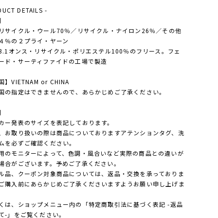
DUCT DETAILS -
】
リサイクル・ウール70％／リサイクル・ナイロン26％／その他
４％の２プライ・ヤーン
3.1オンス・リサイクル・ポリエステル100％のフリース。フェ
ード・サーティファイドの工場で製造
】VIETNAM or CHINA
国の指定はできませんので、あらかじめご了承ください。
】
カー発表のサイズを表記しております。
、お取り扱いの際は商品についておりますアテンションタグ、洗
ムを必ずご確認ください。
用のモニターによって、色調・風合いなど実際の商品との違いが
場合がございます。予めご了承ください。
ル品、クーポン対象商品については、返品・交換を承っておりま
ご購入前にあらかじめご了承くださいますようお願い申し上げま
は、ショップメニュー内の「特定商取引法に基づく表記 -返品
て-」をご覧ください。