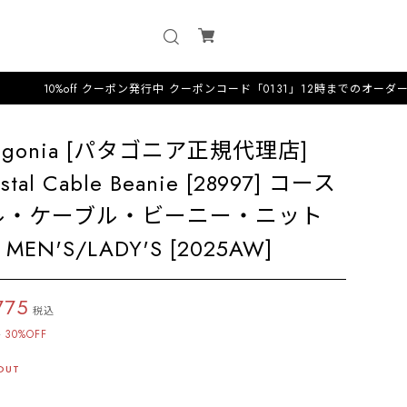
off クーポン発行中 クーポンコード「0131」12時までのオーダーは即日配送·
tagonia [パタゴニア正規代理店]
stal Cable Beanie [28997] コース
ル・ケーブル・ビーニー・ニット
MEN'S/LADY'S [2025AW]
775
税込
0
30%OFF
OUT