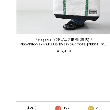
Patagonia [パタゴニア正規代理店] P
PROVISIONS×MAFIBAG EVERYDAY TOTE [PRK04] マフ
ィア・エブリデー・トート・MEN'S / LADY'S [2026SS]
¥18,480
すべて
197
6