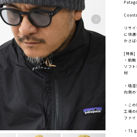
Patag
Coasta
リサイ
に快適
かさば
[特長]
・肌触
ソフト
材
・吸湿
内側の
・この
工場の
ファイ
・71 g 