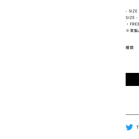
- SIZE
SIZE 
・FREE
※実製
種類
T