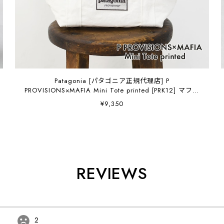
Patagonia [パタゴニア正規代理店] P
PROVISIONS×MAFIA Mini Tote printed [PRK12] マフィ
ア・ミニ・トート（プリント柄）・MEN'S / LADY'S
¥9,350
[2026SS]
REVIEWS
2