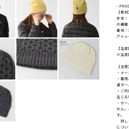
- PRO
【素材
本体：
の繊維
裏地：
アトレ
【生産国
※生産
【注意
・メー
・着用
濯ネー
・ご利
生じる
・セー
せん。
す。
詳しく
につい