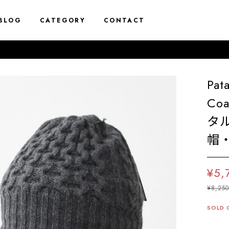
BLOG
CATEGORY
CONTACT
10%
Pa
Coa
タ
帽・
¥5,
¥8,25
SOLD 