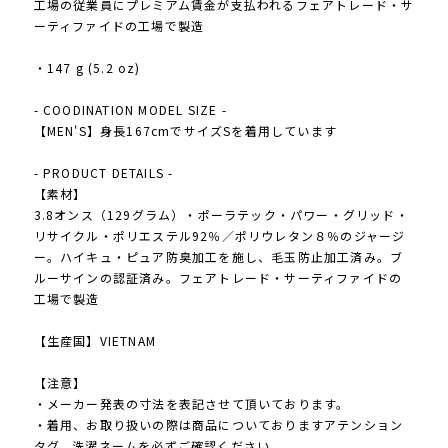
工場の従業員にプレミアム賃金が支払われるフェアトレード・サ
ーティファイドの工場で製造
・147 g (5.2 oz)
- COODINATION MODEL SIZE -
【MEN'S】身長167cmでサイズSを着用しています
- PRODUCT DETAILS -
【素材】
3.8オンス（129グラム）・ポーラテック・パワー・グリッド・
リサイクル・ポリエステル92％／ポリウレタン８％のジャージ
ー。ハイキュ・ピュア防臭加工を施し、毛玉防止加工済み。ブ
ルーサインの認証済み。フェアトレード・サーティファイドの
工場で製造
【生産国】VIETNAM
【注意】
・メーカー発表の寸法を表記させて頂いております。
・着用、お取り扱いの際は商品についておりますアテンション
タグ、洗濯ネームを必ずご確認ください。