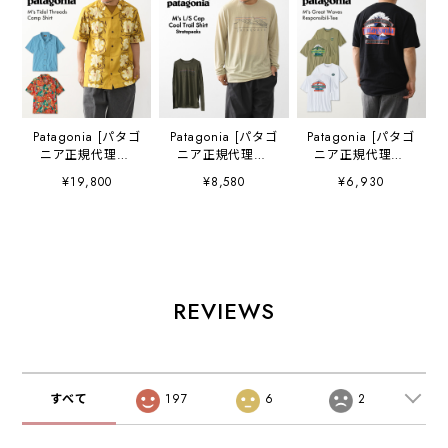
Patagonia [パタゴ
Patagonia [パタゴ
Patagonia [パタゴ
ニア正規代理店]
ニア正規代理店]
ニア正規代理店]
M's Tidal
M's L/S Cap Cool
M's Great Waves
¥19,800
¥8,580
¥6,930
Threads Camp
Trail Shirt -
Responsibili-Tee
Shirt [52567] メ
Stratapeaks
[37873] メンズ・
ンズ タイダル ス
[23711] メンズ・
グレート・ウェー
レッズ キャンプ
ロングスリーブ・
ブス・レスポンシ
シャツ・半袖・コ
キャプリーン・ク
ビリティー・半袖
ットンシャツ・
ール・トレイル・
Tシャツ・MEN'S
MEN'S [2026SS]
シャツ（ストラタ
[2026SS]
REVIEWS
ピークス）・長
袖・MEN'S
[2026SS]
すべて
197
6
2