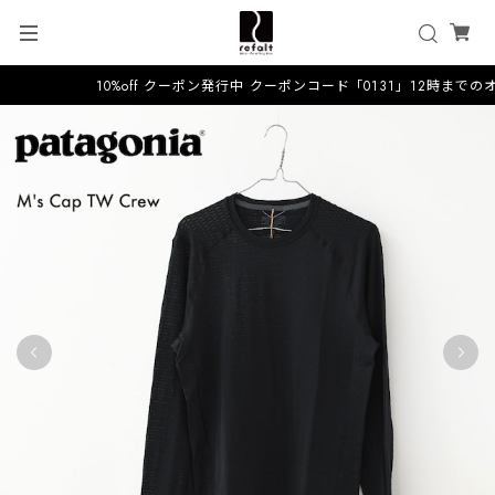
10%off クーポン発行中 クーポンコード「0131」12時までの