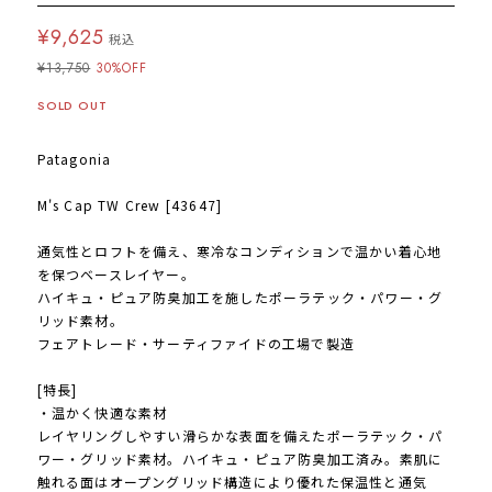
¥9,625
税込
¥13,750
30%OFF
SOLD OUT
Patagonia
M's Cap TW Crew [43647]
通気性とロフトを備え、寒冷なコンディションで温かい着心地
を保つベースレイヤー。
ハイキュ・ピュア防臭加工を施したポーラテック・パワー・グ
リッド素材。
フェアトレード・サーティファイドの工場で製造
[特長]
・温かく快適な素材
レイヤリングしやすい滑らかな表面を備えたポーラテック・パ
ワー・グリッド素材。ハイキュ・ピュア防臭加工済み。素肌に
触れる面はオープングリッド構造により優れた保温性と通気