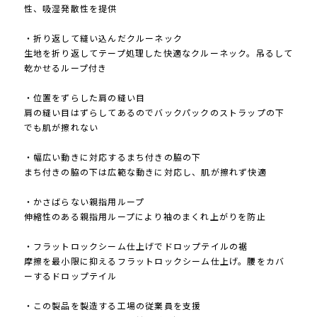
性、吸湿発散性を提供
・折り返して縫い込んだクルーネック
生地を折り返してテープ処理した快適なクルーネック。吊るして
乾かせるループ付き
・位置をずらした肩の縫い目
肩の縫い目はずらしてあるのでバックパックのストラップの下
でも肌が擦れない
・幅広い動きに対応するまち付きの脇の下
まち付きの脇の下は広範な動きに対応し、肌が擦れず快適
・かさばらない親指用ループ
伸縮性のある親指用ループにより袖のまくれ上がりを防止
・フラットロックシーム仕上げでドロップテイルの裾
摩擦を最小限に抑えるフラットロックシーム仕上げ。腰をカバ
ーするドロップテイル
・この製品を製造する工場の従業員を支援