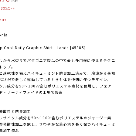
税込
30%OFF
OUT
onia
p Cool Daily Graphic Shirt - Lands [45385]
ルから水辺までパタゴニア製品の中で最も多用途に使えるテクニ
トップ。
と速乾性を備えハイキュ・ミント防臭加工済みで、冷涼から暑熱
ぶ状況で激しく運動しているときも体を快適に保つデザイン。
クル成分を50〜100％含むポリエステル素材を使用し、フェア
ド・サーティファイドの工場で製造
】
発散性と防臭加工
リサイクル成分を50〜100％含むポリエステルのジャージー素
湿発散性加工を施し、さわやかな着心地を長く保つハイキュ・ミ
臭加工済み