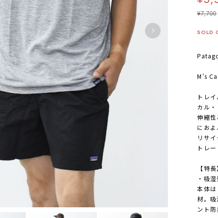
¥7,700
SOLD 
Patag
M's Ca
トレイ
カル・
伸縮性
におよ
リサイ
トレー
【特長
・吸湿
本体は
材。吸
ント防