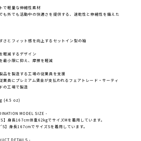
トで軽量な伸縮性素材
でも外でも活動中の快適さを提供する、速乾性と伸縮性を備えた
すさとフィット感を向上するセットイン型の袖
を軽減するデザイン
を最小限に抑え、摩擦を軽減
製品を製造する工場の従業員を支援
従業員にプレミアム賃金が支払われるフェアトレード・サーティ
ドの工場で製造
g (4.5 oz)
DINATION MODEL SIZE -
N'S】身長167cm体重62kgでサイズMを着用しています。
DY'S】身長167cmでサイズSを着用しています。
DUCT DETAILS -