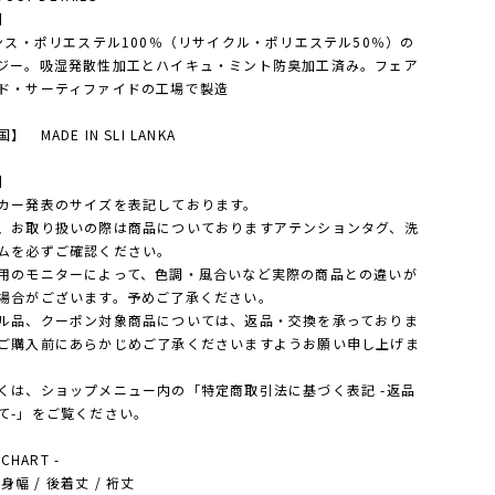
】
オンス・ポリエステル100％（リサイクル・ポリエステル50％）の
ジー。吸湿発散性加工とハイキュ・ミント防臭加工済み。フェア
ド・サーティファイドの工場で製造
】 MADE IN SLI LANKA
】
カー発表のサイズを表記しております。
、お取り扱いの際は商品についておりますアテンションタグ、洗
ムを必ずご確認ください。
用のモニターによって、色調・風合いなど実際の商品との違いが
場合がございます。予めご了承ください。
ル品、クーポン対象商品については、返品・交換を承っておりま
ご購入前にあらかじめご了承くださいますようお願い申し上げま
は、ショップメニュー内の「特定商取引法に基づく表記 -返品
て-」をご覧ください。
 CHART -
- 身幅 / 後着丈 / 裄丈