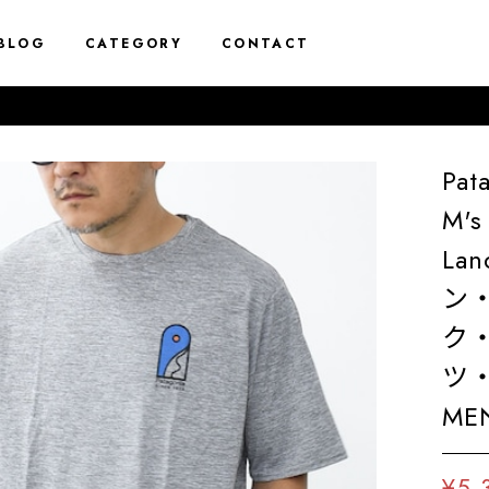
BLOG
CATEGORY
CONTACT
Pa
M's
La
ン
ク
ツ
MEN
¥5,