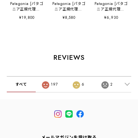
Patagonia [パタゴ
Patagonia [パタゴ
Patagonia [パタゴ
ニア正規代理店]
ニア正規代理店]
ニア正規代理店]
M's Tidal
M's L/S Cap Cool
M's Great Waves
¥19,800
¥8,580
¥6,930
Threads Camp
Trail Shirt -
Responsibili-Tee
Shirt [52567] メ
Stratapeaks
[37873] メンズ・
ンズ タイダル ス
[23711] メンズ・
グレート・ウェー
レッズ キャンプ
ロングスリーブ・
ブス・レスポンシ
シャツ・半袖・コ
キャプリーン・ク
ビリティー・半袖
ットンシャツ・
ール・トレイル・
Tシャツ・MEN'S
MEN'S [2026SS]
シャツ（ストラタ
[2026SS]
REVIEWS
ピークス）・長
袖・MEN'S
[2026SS]
すべて
197
6
2
メールマガジンを受け取る