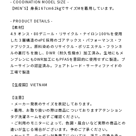
- COODINATION MODEL SIZE -
【MEN'S】身長167cm62kgでサイズMを着用しています。
- PRODUCT DETAILS -
【素材】
4.9 オンス・80デニール・リサイクル・ナイロン100％を使用
した３層構造のePE採用のゴアテックス・パフォーマンス・フ
ァブリクス。原料染めのリサイクル・ポリエステル・フランネ
ルの裏打ちを施し、DWR（耐久性撥水）加工済み。生地にもメ
ンブレンにもDWR加工にもPFASを意図的に使用せずに製造。ブ
ルーサインの認証済み。フェアトレード・サーティファイドの
工場で製造
【生産国】VIETNAM
【注意】
・メーカー発表のサイズを表記しております。
・着用、お取り扱いの際は商品についておりますアテンション
タグ洗濯ネームを必ずご確認ください。
・ご利用のモニターによって、色調・風合いなど実際の商品との
違いが生じる場合がございます。予めご了承ください。
・セール品、クーポン対象商品については、返品・交換を承っ