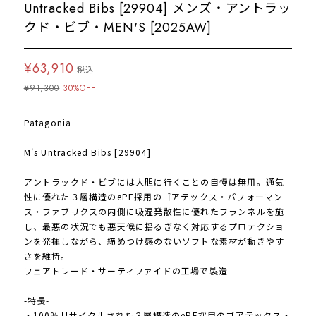
Untracked Bibs [29904] メンズ・アントラッ
クド・ビブ・MEN'S [2025AW]
¥63,910
税込
¥91,300
30%OFF
Patagonia
M's Untracked Bibs [29904]
アントラックド・ビブには大胆に行くことの自慢は無用。通気
性に優れた３層構造のePE採用のゴアテックス・パフォーマン
ス・ファブリクスの内側に吸湿発散性に優れたフランネルを施
し、最悪の状況でも悪天候に揺るぎなく対応するプロテクショ
ンを発揮しながら、締めつけ感のないソフトな素材が動きやす
さを維持。
フェアトレード・サーティファイドの工場で製造
-特長-
・100％リサイクルされた３層構造のePE採用のゴアテックス・