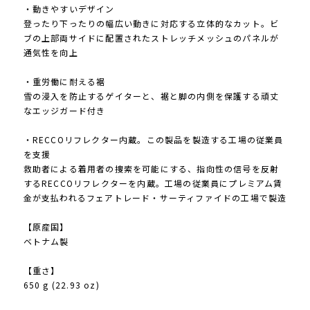
・動きやすいデザイン
登ったり下ったりの幅広い動きに対応する立体的なカット。ビ
ブの上部両サイドに配置されたストレッチメッシュのパネルが
通気性を向上
・重労働に耐える裾
雪の浸入を防止するゲイターと、裾と脚の内側を保護する頑丈
なエッジガード付き
・RECCOリフレクター内蔵。この製品を製造する工場の従業員
を支援
救助者による着用者の捜索を可能にする、指向性の信号を反射
するRECCOリフレクターを内蔵。工場の従業員にプレミアム賃
金が支払われるフェアトレード・サーティファイドの工場で製造
【原産国】
ベトナム製
【重さ】
650 g (22.93 oz)