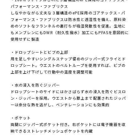
パフォーマンス・ファブリクス
しなやかながら丈夫な３層構造のePE採用のゴアテックス・パ
フォーマンス・ファブリクスは防水性と透湿性を備え、原料染
めのソフトなフランネルの裏打ちが吸湿発散性を促進。生地に
もメンブレンにもDWR（耐久性撥水）加工にもPFASを意図的に
使用せずに製造
・ドロップシートとビブの上部
用を足しやすいシングルスナップ留めのジッパー式フライとド
ロップシート。ウエストのベルトループを使用すれば、ビブの
上部を上げ下げして行動中の温度を調整可能
・水の浸入を防ぐジッパー
ドロップシートのサイドにはかさばらず水の浸入を防ぐビスロ
ン・ジッパーを採用。ウエストから膝上まで配置されたジッパ
ーは余分な熱を逃がし、ベンチレーションにも効果的
・ポケット
両腿にジッパー式ポケット付き。右ポケットには電子機器を収
納できるストレッチメッシュポケットを内蔵