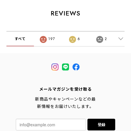
ーソックス・カラ
ア・タウンユー
ーフ・バンダナ・
ーソックス・国
ス・MEN'S /
小物・大人かわい
REVIEWS
産・MEN'S /
LADY'S
い・ LADY'S
LADY'S
[2026AW]
[2026AW]
[2026AW]
すべて
197
6
2
メールマガジンを受け取る
新商品やキャンペーンなどの最
新情報をお届けいたします。
登録