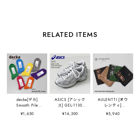
RELATED ITEMS
decka[デカ]
ASICS [アシック
AULENTTI [オウ
Smooth Pile
ス] GEL-1130
レンティ]
Socks [de-34] ス
GLACIER.GREY/P
VINTAGE HOT
¥1,650
¥14,300
¥5,940
ムースパイルソッ
URE.SILVER
AIR BALLON(気
クス・日本製・靴
[1203A609-
球) [LA-J9775] ヴ
下・ショート丈・
GGPS] ゲ
ィンテージ ホット
プレゼントにも・
ル-1130・スニー
エアー バルーン・
ギフト・スニーカ
カー・アウトド
スカーフ・柄スカ