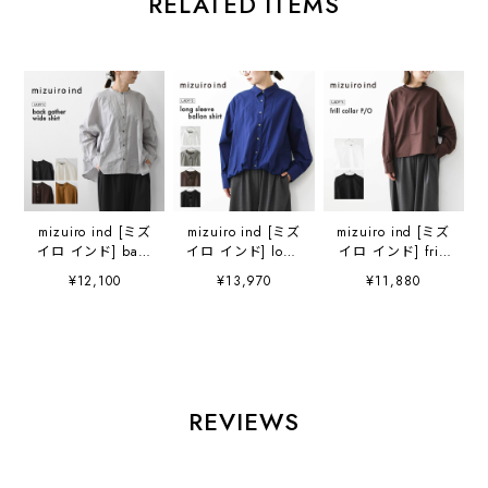
RELATED ITEMS
mizuiro ind [ミズ
mizuiro ind [ミズ
mizuiro ind [ミズ
イロ インド] back
イロ インド] long
イロ インド] frill
gather wide shirt
sleeve ballon
collar P/O [3-
¥12,100
¥13,970
¥11,880
[1-238975] バッ
shirt [3-230132]
230137] フリルカ
クギャザーワイド
ロングスリーブバ
ラープルオーバ
シャツ・コットン
ルーンシャツ・コ
ー・フリル襟・長
シャツ・ブラウ
ットンシャツ・カ
袖・プルオーバ
ス・バックギャザ
ジュアル・きれい
ー・無地・LADY'S
ー・長袖・ワイド
め・長袖・LADY'S
[2026AW]
シルエット・
[2026AW]
REVIEWS
LADY'S
[2026AW]