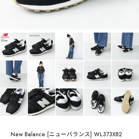
New Balance [ニューバランス] WL373XB2