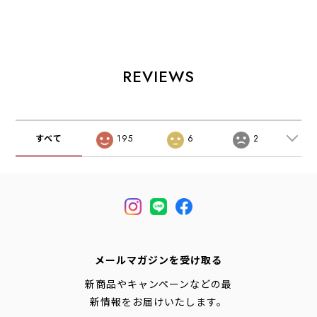
ィース スニーカ
[1203A609-
ル・おしゃれスニ
ー・ランニング・
GGPS] ゲ
ーカー・スエー
ウォーキング シュ
ル-1130・スニー
ド・カジュアル・
ーズ ・スエード・
カー・アウトド
シンプル・LADY'S
ローカットスニー
ア・タウンユー
[2026AW]
カー・ブラックス
ス・MEN'S /
REVIEWS
ニーカー・クラシ
LADY'S
ック・おしゃれス
[2026AW]
ニーカー・LADY'S
[2026AW]
すべて
195
6
2
メールマガジンを受け取る
新商品やキャンペーンなどの最
新情報をお届けいたします。