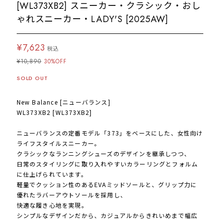
[WL373XB2] スニーカー・クラシック・おし
ゃれスニーカー・LADY'S [2025AW]
¥7,623
税込
¥10,890
30%OFF
SOLD OUT
New Balance [ニューバランス]
WL373XB2 [WL373XB2]
ニューバランスの定番モデル「373」をベースにした、女性向け
ライフスタイルスニーカー。
クラシックなランニングシューズのデザインを継承しつつ、
日常のスタイリングに取り入れやすいカラーリングとフォルム
に仕上げられています。
軽量でクッション性のあるEVAミッドソールと、グリップ力に
優れたラバーアウトソールを採用し、
快適な履き心地を実現。
シンプルなデザインだから、カジュアルからきれいめまで幅広