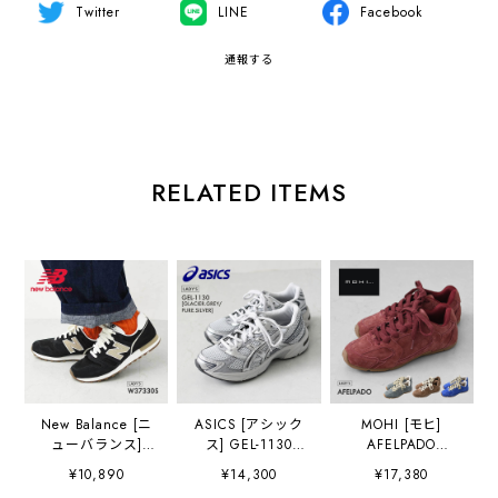
Twitter
LINE
Facebook
通報する
RELATED ITEMS
New Balance [ニ
ASICS [アシック
MOHI [モヒ]
ューバランス]
ス] GEL-1130
AFELPADO
W37330S
GLACIER.GREY/P
[AB713-11-AF] ス
¥10,890
¥14,300
¥17,380
[W37330S] レデ
URE.SILVER
ニーカー・カラフ